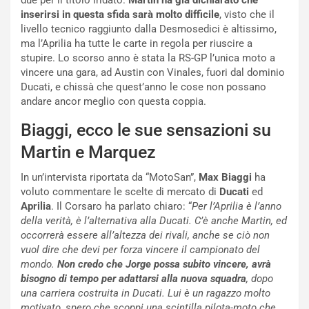
i
a
due per il titolo iridato.
Martin ha già dichiarato che
a
r
inserirsi in questa sfida sarà molto difficile
, visto che il
g
t
livello tecnico raggiunto dalla Desmosedici è altissimo,
g
e
ma l’Aprilia ha tutte le carte in regola per riuscire a
i
n
stupire. Lo scorso anno è stata la RS-GP l’unica moto a
o
z
vincere una gara, ad Austin con Vinales, fuori dal dominio
p
a
Ducati, e chissà che quest’anno le cose non possano
i
d
andare ancor meglio con questa coppia.
ù
e
Biaggi, ecco le sue sensazioni su
L
l
u
G
Martin e Marquez
n
P
g
d
In un’intervista riportata da “MotoSan”,
Max Biaggi
ha
o
e
voluto commentare le scelte di mercato di
Ducati
ed
m
l
Aprilia
. Il Corsaro ha parlato chiaro: “
Per l’Aprilia è l’anno
a
B
della verità, è l’alternativa alla Ducati. C’è anche Martin, ed
i
a
occorrerà essere all’altezza dei rivali, anche se ciò non
C
h
vuol dire che devi per forza vincere il campionato del
o
r
mondo.
Non credo che Jorge possa subito vincere, avrà
m
a
bisogno di tempo per adattarsi alla nuova squadra
, dopo
p
i
una carriera costruita in Ducati. Lui è un ragazzo molto
i
n
motivato, spero che scoppi una scintilla pilota-moto che