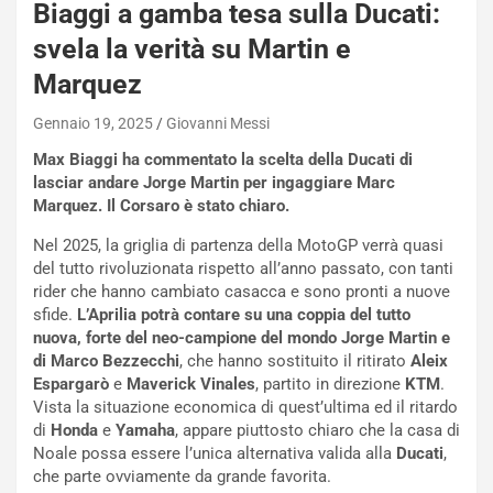
Biaggi a gamba tesa sulla Ducati:
e
-
svela la verità su Martin e
P
Marquez
O
W
Gennaio 19, 2025
Giovanni Messi
E
R
Max Biaggi ha commentato la scelta della Ducati di
S
lasciar andare Jorge Martin per ingaggiare Marc
t
Marquez. Il Corsaro è stato chiaro.
a
Nel 2025, la griglia di partenza della MotoGP verrà quasi
b
del tutto rivoluzionata rispetto all’anno passato, con tanti
i
rider che hanno cambiato casacca e sono pronti a nuove
l
sfide.
L’Aprilia potrà contare su una coppia del tutto
i
nuova, forte del neo-campione del mondo Jorge Martin e
s
di Marco Bezzecchi
, che hanno sostituito il ritirato
Aleix
c
Espargarò
e
Maverick Vinales
, partito in direzione
KTM
.
e
Vista la situazione economica di quest’ultima ed il ritardo
u
di
Honda
e
Yamaha
, appare piuttosto chiaro che la casa di
n
Noale possa essere l’unica alternativa valida alla
Ducati
,
N
che parte ovviamente da grande favorita.
NOTIZIE
u