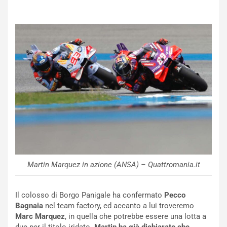
o
C
v
o
o
n
R
f
e
e
c
r
o
m
r
a
d
t
M
o
o
l
n
’
d
O
i
r
a
a
l
r
Martin Marquez in azione (ANSA) – Quattromania.it
e
i
:
o
I
d
Il colosso di Borgo Panigale ha confermato
Pecco
l
i
Bagnaia
nel team factory, ed accanto a lui troveremo
V
P
Marc Marquez
, in quella che potrebbe essere una lotta a