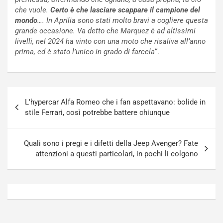
t
a
che vuole.
Certo è che lasciare scappare il campione del
o
N
mondo
…. In Aprilia sono stati molto bravi a cogliere questa
N
o
grande occasione. Va detto che Marquez è ad altissimi
o
t
livelli, nel 2024 ha vinto con una moto che risaliva all’anno
n
t
prima, ed è stato l’unico in grado di farcela
“.
P
u
l
r
u
n
g
a
Navigazione
-
a
L’hypercar Alfa Romeo che i fan aspettavano: bolide in
articoli
i
S
stile Ferrari, così potrebbe battere chiunque
n
e
R
p
E
a
Quali sono i pregi e i difetti della Jeep Avenger? Fate
E
n
attenzioni a questi particolari, in pochi li colgono
V
g
Agosto
Agosto
6,
5,
2026
2026
Admin
Admin