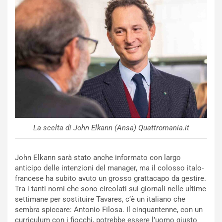
o
C
v
o
o
n
R
f
e
e
c
r
o
m
r
a
d
t
M
o
o
l
n
’
La scelta di John Elkann (Ansa) Quattromania.it
d
O
i
r
a
a
John Elkann sarà stato anche informato con largo
l
r
anticipo delle intenzioni del manager, ma il colosso italo-
e
i
francese ha subito avuto un grosso grattacapo da gestire.
:
o
Tra i tanti nomi che sono circolati sui giornali nelle ultime
I
d
settimane per sostituire Tavares, c’è un italiano che
l
i
sembra spiccare: Antonio Filosa. Il cinquantenne, con un
V
P
curriculum con i fiocchi, potrebbe essere l’uomo giusto