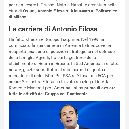
i
a
per risollevare il Gruppo. Nato a Napoli e cresciuto nella
a
r
città di Ostuni,
Antonio Filosa si è laureato al Politecnico
g
t
di Milano.
g
e
i
n
La carriera di Antonio Filosa
o
z
p
a
Ha fatto strada nel Gruppo Fiatprima. Nel 1999 ha
i
d
cominciato la sua carriera in America Latina, dove ha
ù
e
ricoperto una serie di posizioni strategiche nel colosso
L
l
della famiglia Agnelli, tra cui la gestione dello
u
G
stabilimento di Betim in Brasile. In Sud America si è fatto
n
P
notare, grazie soprattutto ai suoi numeri di quota di
g
d
mercato e di redditività. Poi PSA si è fusa con FCA per
o
e
creare Stellantis. Filosa ha trovato spazio poi in Alfa
m
l
Romeo e Maserati per l’America Latina
prima di avviare
a
B
tutte le attività del Gruppo nel Continente.
i
a
C
h
o
r
m
a
p
i