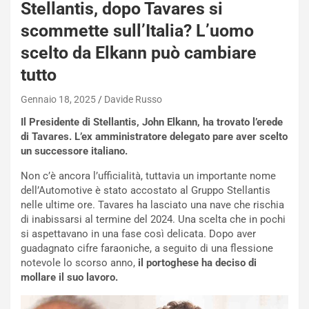
i
Stellantis, dopo Tavares si
e
scommette sull’Italia? L’uomo
-
P
scelto da Elkann può cambiare
O
tutto
W
E
Gennaio 18, 2025
Davide Russo
R
S
Il Presidente di Stellantis, John Elkann, ha trovato l’erede
t
di Tavares. L’ex amministratore delegato pare aver scelto
a
un successore italiano.
b
i
Non c’è ancora l’ufficialità, tuttavia un importante nome
l
dell’Automotive è stato accostato al Gruppo Stellantis
i
nelle ultime ore. Tavares ha lasciato una nave che rischia
s
di inabissarsi al termine del 2024. Una scelta che in pochi
c
si aspettavano in una fase così delicata. Dopo aver
e
guadagnato cifre faraoniche, a seguito di una flessione
u
notevole lo scorso anno,
il portoghese ha deciso di
n
mollare il suo lavoro.
N
NOTIZIE
u