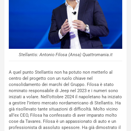
i
n
u
:
t
l
o
a
d
F
a
I
u
A
n
S
S
m
Stellantis: Antonio Filosa (Ansa) Quattromania.it
U
e
V
n
E
t
A quel punto Stellantis non ha potuto non metterlo al
l
i
centro del progetto con un ruolo chiave nel
e
s
consolidamento dei marchi del Gruppo. Filosa è stato
t
c
nominato responsabile di Jeep nel 2023 e i numeri sono
t
e
iniziati a volare. Nell’ottobre 2024 il napoletano ha iniziato
r
l
a gestire l’intero mercato nordamericano di Stellantis. Ha
i
a
già risollevato tante situazioni di difficoltà. Molto vicino
f
C
all’ex CEO, Filosa ha confessato di aver imparato molto
i
o
cose da Tavares. Filosa è un appassionato di auto e un
c
r
professionista di assoluto spessore. Ha già dimostrato il
a
s