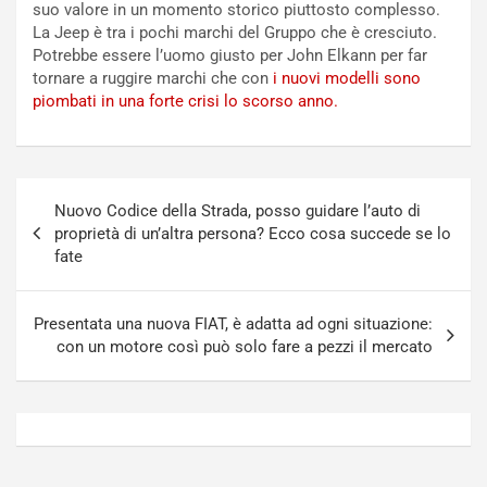
suo valore in un momento storico piuttosto complesso.
t
a
La Jeep è tra i pochi marchi del Gruppo che è cresciuto.
o
N
Potrebbe essere l’uomo giusto per John Elkann per far
N
o
tornare a ruggire marchi che con
i nuovi modelli sono
o
t
piombati in una forte crisi lo scorso anno.
n
t
P
u
l
r
u
n
Navigazione
g
a
Nuovo Codice della Strada, posso guidare l’auto di
articoli
-
a
proprietà di un’altra persona? Ecco cosa succede se lo
i
S
fate
n
e
R
p
E
a
Presentata una nuova FIAT, è adatta ad ogni situazione:
E
n
con un motore così può solo fare a pezzi il mercato
V
g
Agosto
Agosto
6,
5,
2026
2026
Admin
Admin