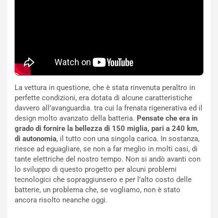
S
i
m
d
e
a
n
P
t
i
i
e
s
g
c
h
e
e
La vettura in questione, che è stata rinvenuta peraltro in
l
v
perfette condizioni, era dotata di alcune caratteristiche
a
o
davvero all’avanguardia. tra cui la frenata rigenerativa ed il
C
l
design molto avanzato della batteria.
Pensate che era in
o
e
grado di fornire la bellezza di 150 miglia, pari a 240 km,
r
e
di autonomia
, il tutto con una singola carica. In sostanza,
s
R
riesce ad eguagliare, se non a far meglio in molti casi, di
a
i
tante elettriche del nostro tempo. Non si andò avanti con
N
n
lo sviluppo di questo progetto per alcuni problemi
o
f
tecnologici che sopraggiunsero e per l’alto costo delle
t
o
batterie, un problema che, se vogliamo, non è stato
t
r
ancora risolto neanche oggi.
u
z
r
a