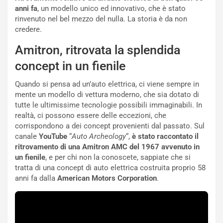
d
i
anni fa
, un modello unico ed innovativo, che è stato
e
o
rinvenuto nel bel mezzo del nulla. La storia è da non
l
n
credere.
G
:
P
U
Amitron, ritrovata la splendida
d
n
concept in un fienile
e
’
l
E
Quando si pensa ad un’auto elettrica, ci viene sempre in
B
s
mente un modello di vettura moderno, che sia dotato di
a
p
tutte le ultimissime tecnologie possibili immaginabili. In
h
e
realtà, ci possono essere delle eccezioni, che
r
r
corrispondono a dei concept provenienti dal passato. Sul
a
i
canale
YouTube
“
Auto Archeology
“,
è stato raccontato il
i
e
ritrovamento di una Amitron AMC del 1967 avvenuto in
n
n
un fienile
, e per chi non la conoscete, sappiate che si
:
z
tratta di una concept di auto elettrica costruita proprio 58
l
a
anni fa dalla
American Motors Corporation
.
a
d
F
i
I
G
A
u