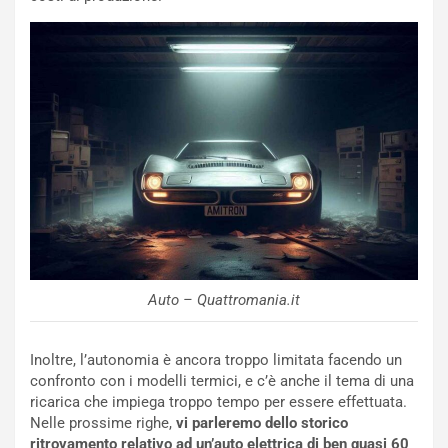
a
a
t
l
o
l
l
e
’
n
O
g
r
e
a
D
r
D
i
F
o
o
d
r
i
m
P
u
Auto – Quattromania.it
a
l
r
a
t
1
Inoltre, l’autonomia è ancora troppo limitata facendo un
e
E
confronto con i modelli termici, e c’è anche il tema di una
n
d
ricarica che impiega troppo tempo per essere effettuata.
z
i
Nelle prossime righe,
vi parleremo dello storico
a
t
ritrovamento relativo ad un’auto elettrica di ben quasi 60