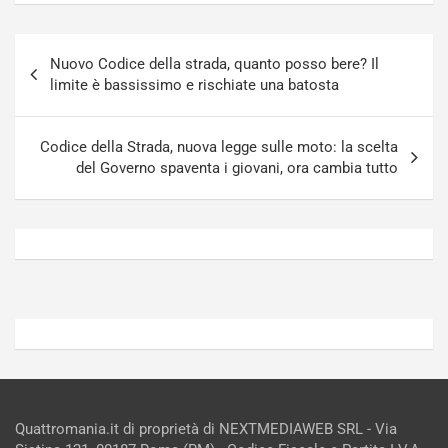
n
t
a
a
Navigazione
a
[
Nuovo Codice della strada, quanto posso bere? Il
articoli
S
V
limite è bassissimo e rischiate una batosta
e
I
p
D
a
E
Codice della Strada, nuova legge sulle moto: la scelta
n
O
del Governo spaventa i giovani, ora cambia tutto
g
]
Agosto
Agosto
5,
4,
2026
2026
Admin
Admin
Quattromania.it di proprietà di NEXTMEDIAWEB SRL - Via