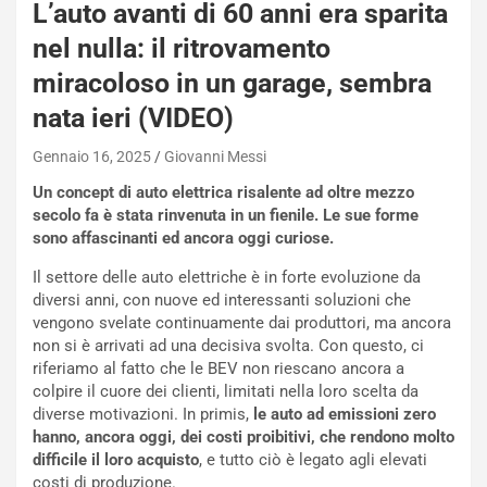
L’auto avanti di 60 anni era sparita
nel nulla: il ritrovamento
miracoloso in un garage, sembra
nata ieri (VIDEO)
Gennaio 16, 2025
Giovanni Messi
Un concept di auto elettrica risalente ad oltre mezzo
secolo fa è stata rinvenuta in un fienile. Le sue forme
sono affascinanti ed ancora oggi curiose.
NOTIZIE
P
Il settore delle auto elettriche è in forte evoluzione da
l
diversi anni, con nuove ed interessanti soluzioni che
NOTIZIE
a
vengono svelate continuamente dai produttori, ma ancora
C
y
non si è arrivati ad una decisiva svolta. Con questo, ci
o
s
riferiamo al fatto che le BEV non riescano ancora a
n
e
colpire il cuore dei clienti, limitati nella loro scelta da
f
a
diverse motivazioni. In primis,
le auto ad emissioni zero
e
t
hanno, ancora oggi, dei costi proibitivi, che rendono molto
r
C
difficile il loro acquisto
, e tutto ciò è legato agli elevati
m
h
costi di produzione.