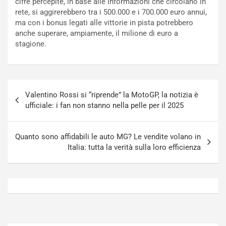
cifre percepite, in base alle informazioni che circolano in
o
N
rete, si aggirerebbero tra i 500.000 e i 700.000 euro annui,
N
o
ma con i bonus legati alle vittorie in pista potrebbero
o
t
anche superare, ampiamente, il milione di euro a
n
t
stagione.
P
u
l
r
u
n
g
a
Navigazione
-
a
Valentino Rossi si “riprende” la MotoGP, la notizia è
articoli
i
S
ufficiale: i fan non stanno nella pelle per il 2025
n
e
R
p
E
a
Quanto sono affidabili le auto MG? Le vendite volano in
E
n
Italia: tutta la verità sulla loro efficienza
V
g
Agosto
Agosto
6,
5,
2026
2026
Admin
Admin