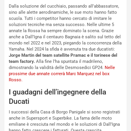
a
r
Dalla soluzione del cucchiaio, passando all’abbassatore,
g
t
sino alle alette aerodinamiche, le sue moto hanno fatto
g
e
scuola. Tutti i competitor hanno cercato di imitare le
i
n
soluzioni tecniche ma senza successo. Nelle ultime 5
o
z
annate la Rossa ha sempre dominato la scena. Grazie
p
a
anche a Dall’Igna il centauro Bagnaia è salito sul tetto del
i
d
mondo nel 2022 e nel 2023, piegando la concorrenza della
ù
e
Yamaha. Nel 2024 la sfida è avvenuta tra due ducatisti:
L
l
Jorge Martin del team satellite Pramac e il torinese del
u
G
team factory.
Alla fine l’ha spuntata il madrileno,
n
P
dimostrando la validità delle Desmosedici GP24.
Nelle
g
d
prossime due annate correrà Marc Marquez nel box
o
e
Rosso.
m
l
a
B
I guadagni dell’ingegnere della
i
a
C
h
Ducati
o
r
m
a
I successi della Casa di Borgo Panigale si sono registrati
p
i
anche in Supersport e Superbike. La fama delle moto
i
n
emiliane è cresciuta nel mondo e le soluzioni di Dall’Igna
u
:
hanno fatto crescere i fatturati. Questa crescita