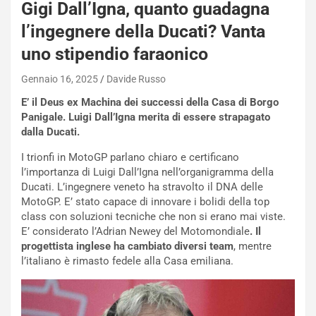
Gigi Dall’Igna, quanto guadagna
-
P
l’ingegnere della Ducati? Vanta
O
uno stipendio faraonico
W
E
Gennaio 16, 2025
Davide Russo
R
S
E’ il Deus ex Machina dei successi della Casa di Borgo
t
Panigale. Luigi Dall’Igna merita di essere strapagato
a
dalla Ducati.
b
I trionfi in MotoGP parlano chiaro e certificano
i
l’importanza di Luigi Dall’Igna nell’organigramma della
l
Ducati. L’ingegnere veneto ha stravolto il DNA delle
i
MotoGP. E’ stato capace di innovare i bolidi della top
s
class con soluzioni tecniche che non si erano mai viste.
c
E’ considerato l’Adrian Newey del Motomondiale
. Il
e
progettista inglese ha cambiato diversi team
, mentre
u
l’italiano è rimasto fedele alla Casa emiliana.
n
N
NOTIZIE
u
o
C