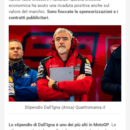
t
l
economica ha avuto una ricaduta positiva anche sul
o
a
valore del marchio.
Sono fioccate le sponsorizzazioni e i
d
F
contratti pubblicitari.
a
I
u
A
n
S
S
m
U
e
V
n
E
t
l
i
e
s
t
c
t
e
r
l
i
a
f
C
Stipendio Dall’Igna (Ansa) Quattromania.it
i
o
c
r
a
s
Lo stipendio di Dall’Igna è uno dei più alti in MotoGP
. Le
t
a