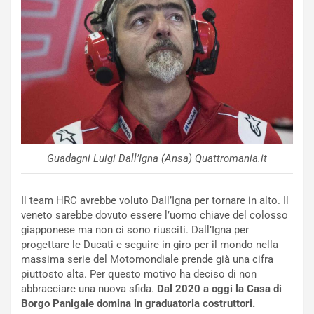
v
o
o
n
R
f
e
e
c
r
o
m
r
a
d
t
M
o
o
l
n
’
Guadagni Luigi Dall’Igna (Ansa) Quattromania.it
d
O
i
r
a
a
Il team HRC avrebbe voluto Dall’Igna per tornare in alto. Il
l
r
veneto sarebbe dovuto essere l’uomo chiave del colosso
e
i
giapponese ma non ci sono riusciti. Dall’Igna per
:
o
progettare le Ducati e seguire in giro per il mondo nella
I
d
massima serie del Motomondiale prende già una cifra
l
i
piuttosto alta. Per questo motivo ha deciso di non
V
P
abbracciare una nuova sfida.
Dal 2020 a oggi la Casa di
i
a
Borgo Panigale domina in graduatoria costruttori.