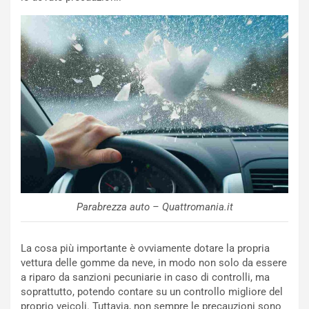
r
a
d
t
M
o
o
l
n
’
d
O
i
r
a
a
l
r
e
i
:
o
I
d
l
i
V
P
Parabrezza auto – Quattromania.it
i
a
a
r
g
t
La cosa più importante è ovviamente dotare la propria
g
e
vettura delle gomme da neve, in modo non solo da essere
i
n
a riparo da sanzioni pecuniarie in caso di controlli, ma
o
z
soprattutto, potendo contare su un controllo migliore del
p
a
proprio veicoli. Tuttavia, non sempre le precauzioni sono