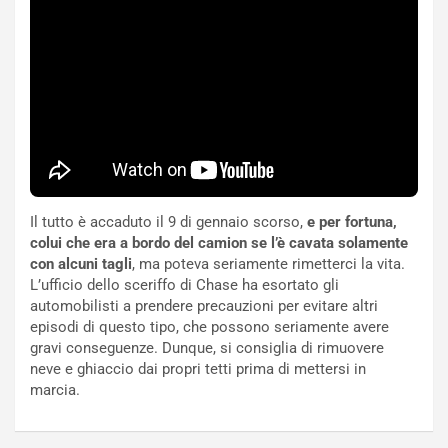
n
S
S
m
U
e
V
n
E
t
l
i
e
s
t
c
t
e
r
l
i
a
Il tutto è accaduto il 9 di gennaio scorso,
e per fortuna,
f
C
colui che era a bordo del camion se l’è cavata solamente
i
o
con alcuni tagli
, ma poteva seriamente rimetterci la vita.
c
r
L’ufficio dello sceriffo di Chase ha esortato gli
a
s
automobilisti a prendere precauzioni per evitare altri
t
a
episodi di questo tipo, che possono seriamente avere
o
N
gravi conseguenze. Dunque, si consiglia di rimuovere
N
o
neve e ghiaccio dai propri tetti prima di mettersi in
o
t
marcia.
n
t
P
u
l
r