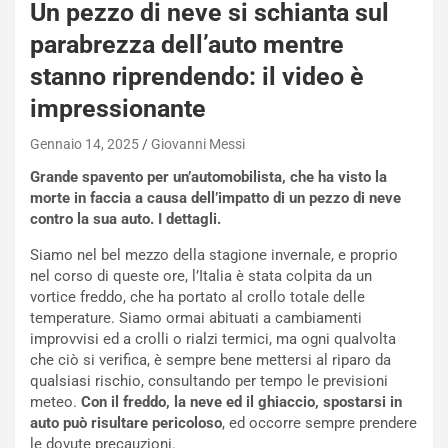
R
Un pezzo di neve si schianta sul
S
parabrezza dell’auto mentre
t
a
stanno riprendendo: il video è
b
impressionante
i
l
Gennaio 14, 2025
Giovanni Messi
i
s
Grande spavento per un’automobilista, che ha visto la
c
morte in faccia a causa dell’impatto di un pezzo di neve
e
contro la sua auto. I dettagli.
u
n
Siamo nel bel mezzo della stagione invernale, e proprio
N
nel corso di queste ore, l’Italia è stata colpita da un
NOTIZIE
u
vortice freddo, che ha portato al crollo totale delle
o
C
temperature. Siamo ormai abituati a cambiamenti
v
o
improvvisi ed a crolli o rialzi termici, ma ogni qualvolta
o
n
che ciò si verifica, è sempre bene mettersi al riparo da
R
f
qualsiasi rischio, consultando per tempo le previsioni
e
e
meteo.
Con il freddo, la neve ed il ghiaccio, spostarsi in
c
r
auto può risultare pericoloso
, ed occorre sempre prendere
o
m
le dovute precauzioni.