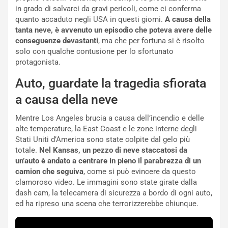
i
d
in grado di salvarci da gravi pericoli, come ci conferma
ù
e
quanto accaduto negli USA in questi giorni.
A causa della
L
l
tanta neve, è avvenuto un episodio che poteva avere delle
u
G
conseguenze devastanti
, ma che per fortuna si è risolto
n
P
solo con qualche contusione per lo sfortunato
g
d
protagonista.
o
e
m
l
Auto, guardate la tragedia sfiorata
a
B
a causa della neve
i
a
C
h
Mentre Los Angeles brucia a causa dell’incendio e delle
o
r
alte temperature, la East Coast e le zone interne degli
m
a
Stati Uniti d’America sono state colpite dal gelo più
p
i
totale.
Nel Kansas, un pezzo di neve staccatosi da
i
n
un’auto è andato a centrare in pieno il parabrezza di un
u
:
camion che seguiva
, come si può evincere da questo
t
l
clamoroso video. Le immagini sono state girate dalla
o
a
dash cam, la telecamera di sicurezza a bordo di ogni auto,
d
F
ed ha ripreso una scena che terrorizzerebbe chiunque.
a
I
u
A