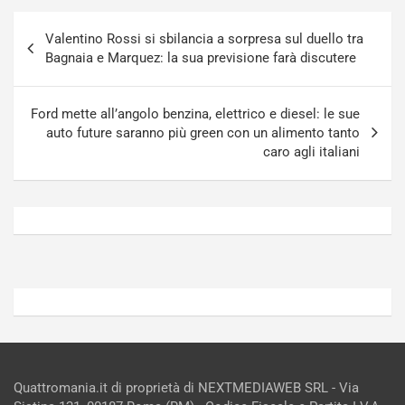
u
n
Navigazione
g
a
Valentino Rossi si sbilancia a sorpresa sul duello tra
articoli
-
a
Bagnaia e Marquez: la sua previsione farà discutere
i
S
n
e
R
p
Ford mette all’angolo benzina, elettrico e diesel: le sue
E
a
auto future saranno più green con un alimento tanto
E
n
caro agli italiani
V
g
Agosto
Agosto
6,
5,
2026
2026
Admin
Admin
Quattromania.it di proprietà di NEXTMEDIAWEB SRL - Via