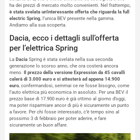
l
i
ha dei prezzi di mercato molto convenienti. Nel frattempo,
V
P
è stata svelata un’interessante offerta che riguarda la full
i
a
electric Spring
, l’unica BEV presente nella gamma.
a
r
Andiamo alla sua scoperta.
g
t
g
e
Dacia, ecco i dettagli sull’offerta
i
n
per l’elettrica Spring
o
z
p
a
La
Dacia
Spring è stata svelata nella sua seconda
i
d
generazione lo scorso anno, che ora costerà ancora
ù
e
meno.
Il prezzo della versione Expression da 45 cavalli
L
l
calerà di 3.000 euro e si attesterà ad appena 14.900
u
G
euro
, confermandosi, semmai ce ne fosse bisogno, come
n
P
l’auto elettrica più economica in assoluto. Per una BEV il
g
d
prezzo base di 17.900 euro è già ottimo al giorno d’oggi,
o
e
ma poter risparmiare ancor di più è sicuramente un punto
m
l
a favore. Per chi fosse interessato, c’è tempo sino al
a
B
prossimo 3 di febbraio per poter aderire, e fare
i
a
sicuramente un buon affare.
C
h
o
r