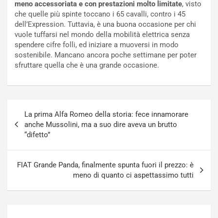
meno accessoriata e con prestazioni molto limitate
, visto
c
r
che quelle più spinte toccano i 65 cavalli, contro i 45
a
s
dell’Expression. Tuttavia, è una buona occasione per chi
t
a
vuole tuffarsi nel mondo della mobilità elettrica senza
o
N
spendere cifre folli, ed iniziare a muoversi in modo
N
o
sostenibile. Mancano ancora poche settimane per poter
o
t
sfruttare quella che è una grande occasione.
n
t
P
u
l
r
u
n
Navigazione
g
a
La prima Alfa Romeo della storia: fece innamorare
articoli
-
a
anche Mussolini, ma a suo dire aveva un brutto
i
S
“difetto”
n
e
R
p
E
a
FIAT Grande Panda, finalmente spunta fuori il prezzo: è
E
n
meno di quanto ci aspettassimo tutti
V
g
Agosto
Agosto
6,
5,
2026
2026