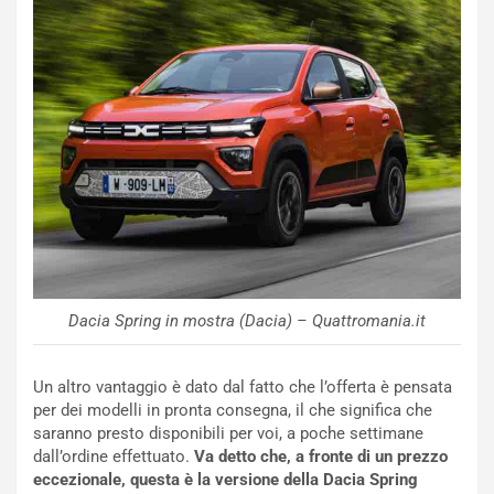
m
a
p
i
i
n
u
:
t
l
o
a
d
F
a
I
u
A
n
S
S
m
U
e
V
n
E
t
Dacia Spring in mostra (Dacia) – Quattromania.it
l
i
e
s
t
c
Un altro vantaggio è dato dal fatto che l’offerta è pensata
t
e
per dei modelli in pronta consegna, il che significa che
r
l
saranno presto disponibili per voi, a poche settimane
i
a
dall’ordine effettuato.
Va detto che, a fronte di un prezzo
f
C
eccezionale, questa è la versione della Dacia Spring
i
o