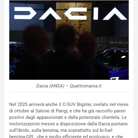
N
NOTIZIE
u
o
C
v
o
o
n
R
f
e
e
c
r
o
m
r
a
d
t
M
o
o
l
Dacia (ANSA) – Quattromania.it
n
’
d
O
i
r
Nel 2025 arriverà anche il C-SUV Bigster, svelato nel mese
a
a
di ottobre al Salone di Parigi, e che ha già raccolto pareri
l
r
positivi dagli appassionati e dalla potenziale clientela. Le
e
i
motorizzazioni messe a disposizione dalla Dacia puntano
:
o
sull’ibrido, sulla benzina, ma soprattutto sul bi-fuel
I
d
benzina-GPL, che è molto efficiente ed ecologico, e che