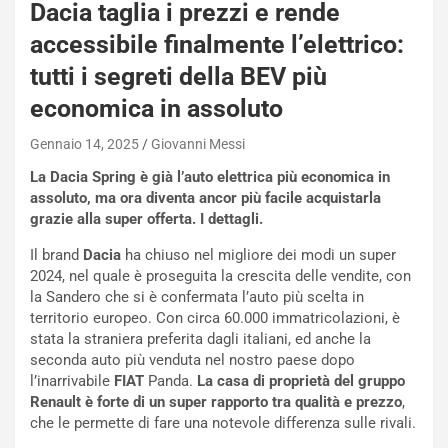
q
Dacia taglia i prezzi e rende
a
accessibile finalmente l’elettrico:
i
e
tutti i segreti della BEV più
-
economica in assoluto
P
O
Gennaio 14, 2025
Giovanni Messi
W
E
La Dacia Spring è già l’auto elettrica più economica in
R
assoluto, ma ora diventa ancor più facile acquistarla
S
grazie alla super offerta. I dettagli.
t
a
Il brand
Dacia
ha chiuso nel migliore dei modi un super
b
2024, nel quale è proseguita la crescita delle vendite, con
i
la Sandero che si è confermata l’auto più scelta in
l
territorio europeo. Con circa 60.000 immatricolazioni, è
i
stata la straniera preferita dagli italiani, ed anche la
s
seconda auto più venduta nel nostro paese dopo
c
l’inarrivabile
FIAT
Panda.
La casa di proprietà del gruppo
e
Renault è forte di un super rapporto tra qualità e prezzo
,
u
che le permette di fare una notevole differenza sulle rivali.
n