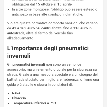
obbligatori dal
15 ottobre al 15 aprile
.
In altre zone montuose, l’obbligo può essere esteso o
anticipato in base alle condizioni climatiche.
Violare queste normative comporta sanzioni che variano
da
41 a 169 euro nei centri abitati
, fino a
318 euro in
autostrada
, oltre al fermo del veicolo fino
all’adeguamento.
L’importanza degli pneumatici
invernali
Gli
pneumatici invernali
non sono un semplice
accessorio, ma un elemento cruciale per la sicurezza su
strada. Grazie a una mescola speciale e a un disegno del
NOTIZIE
battistrada studiato per migliorare l’aderenza, offrono una
N
guida più stabile e sicura in condizioni di:
i
Neve
s
Ghiaccio
s
Temperature inferiori a 7°C
a