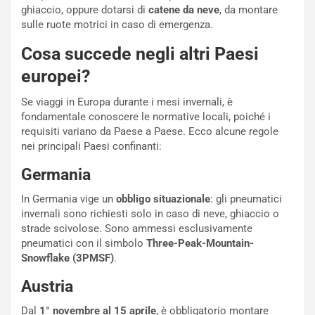
i
ghiaccio, oppure dotarsi di
catene da neve
, da montare
s
sulle ruote motrici in caso di emergenza.
c
e
Cosa succede negli altri Paesi
u
europei?
n
N
Se viaggi in Europa durante i mesi invernali, è
NOTIZIE
u
fondamentale conoscere le normative locali, poiché i
o
C
requisiti variano da Paese a Paese. Ecco alcune regole
v
o
nei principali Paesi confinanti:
o
n
R
f
Germania
e
e
c
r
In Germania vige un
obbligo situazionale
: gli pneumatici
o
m
invernali sono richiesti solo in caso di neve, ghiaccio o
r
a
strade scivolose. Sono ammessi esclusivamente
d
t
pneumatici con il simbolo
Three-Peak-Mountain-
M
o
Snowflake (3PMSF)
.
o
l
n
’
Austria
d
O
i
r
Dal
1° novembre al 15 aprile
, è obbligatorio montare