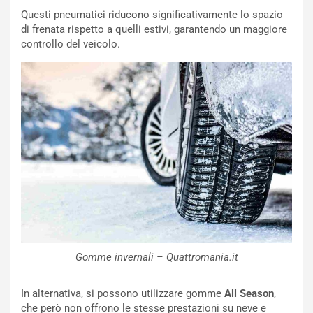
n
Questi pneumatici riducono significativamente lo spazio
Q
di frenata rispetto a quelli estivi, garantendo un maggiore
a
controllo del veicolo.
s
h
q
a
i
e
-
P
O
W
E
R
S
t
a
Gomme invernali – Quattromania.it
b
i
In alternativa, si possono utilizzare gomme
All Season
,
l
che però non offrono le stesse prestazioni su neve e