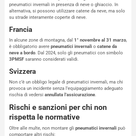
a
a
pneumatici invernali in presenza di neve o ghiaccio. In
l
r
alternativa, si possono utilizzare catene da neve, ma solo
e
i
su strade interamente coperte di neve.
:
o
Francia
I
d
l
i
In alcune zone di montagna, dal
1° novembre al 31 marzo
,
V
P
è obbligatorio avere
pneumatici invernali
o
catene da
i
a
neve a bordo
. Dal 2024, solo gli pneumatici con simbolo
a
r
3PMSF
saranno considerati validi.
g
t
g
e
Svizzera
i
n
o
z
Non c’è un obbligo legale di pneumatici invernali, ma chi
p
a
provoca un incidente senza l’equipaggiamento adeguato
i
d
rischia di vedersi
annullata l’assicurazione
.
ù
e
Rischi e sanzioni per chi non
L
l
u
G
rispetta le normative
n
P
g
d
Oltre alle multe, non montare gli
pneumatici invernali
può
o
e
comportare altri rischi: