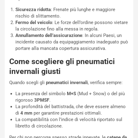
m
l
a
B
Sicurezza ridotta
: Frenate più lunghe e maggiore
i
a
rischio di slittamento.
C
h
Fermo del veicolo
: Le forze dell’ordine possono vietare
o
r
la circolazione fino alla messa in regola.
m
a
Annullamento dell’assicurazione
: In alcuni Paesi, un
p
i
incidente causato da equipaggiamento inadeguato può
i
n
portare alla mancata copertura assicurativa.
u
:
Come scegliere gli pneumatici
t
l
o
a
invernali giusti
d
F
a
I
Quando scegli gli
pneumatici invernali
, verifica sempre:
u
A
n
S
La presenza del simbolo
M+S
(Mud + Snow) o del più
S
m
rigoroso
3PMSF
.
U
e
La profondità del battistrada, che deve essere almeno
V
n
di
4 mm
per garantire prestazioni ottimali.
E
t
La compatibilità con l’indice di velocità riportato sul
l
i
libretto di circolazione.
e
s
Per chi non percorre spesso strade innevate, le
catene da