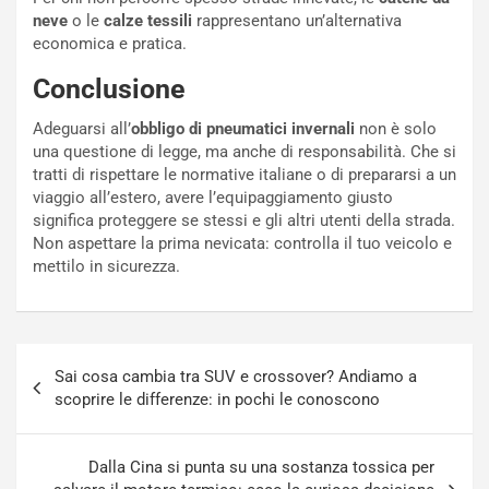
t
c
neve
o le
calze tessili
rappresentano un’alternativa
t
e
economica e pratica.
r
l
i
a
Conclusione
f
C
i
o
Adeguarsi all’
obbligo di pneumatici invernali
non è solo
c
r
una questione di legge, ma anche di responsabilità. Che si
a
s
tratti di rispettare le normative italiane o di prepararsi a un
t
a
viaggio all’estero, avere l’equipaggiamento giusto
o
N
significa proteggere se stessi e gli altri utenti della strada.
N
o
Non aspettare la prima nevicata: controlla il tuo veicolo e
o
t
mettilo in sicurezza.
n
t
P
u
l
r
u
n
Navigazione
g
a
Sai cosa cambia tra SUV e crossover? Andiamo a
articoli
-
a
scoprire le differenze: in pochi le conoscono
i
S
n
e
R
p
Dalla Cina si punta su una sostanza tossica per
E
a