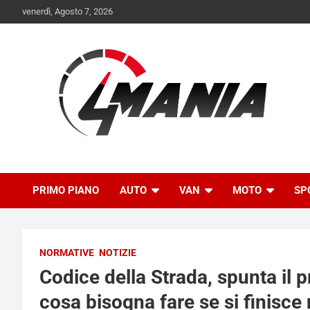
Skip
venerdì, Agosto 7, 2026
to
content
Il mondo delle quattroruote senza più segreti
QuattroMania
PRIMO PIANO
AUTO
VAN
MOTO
SP
NORMATIVE
NOTIZIE
Codice della Strada, spunta il p
cosa bisogna fare se si finisce