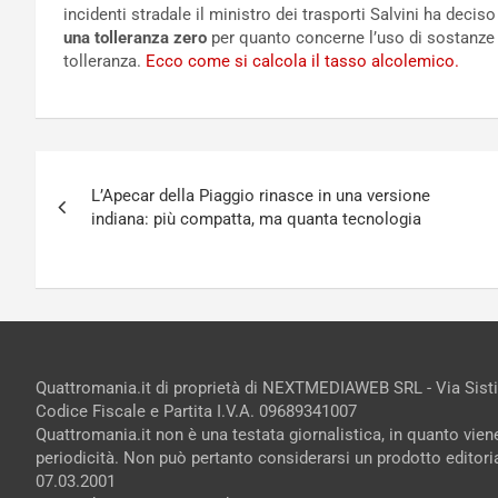
incidenti stradale il ministro dei trasporti Salvini ha deciso 
una tolleranza zero
per quanto concerne l’uso di sostanze s
tolleranza.
Ecco come si calcola il tasso alcolemico.
Navigazione
L’Apecar della Piaggio rinasce in una versione
articoli
indiana: più compatta, ma quanta tecnologia
Quattromania.it di proprietà di NEXTMEDIAWEB SRL - Via Sist
Codice Fiscale e Partita I.V.A. 09689341007
Quattromania.it non è una testata giornalistica, in quanto vie
periodicità. Non può pertanto considerarsi un prodotto editorial
07.03.2001