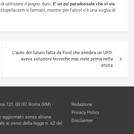
di utilizzare il pugno duro.
E’ un po’ paradossale che vi sia
tupefacenti e farmaci, mentre per l’alcol c’è una soglia di
L’auto del futuro fatta da Ford che sembra un UFO:
aveva soluzioni tecniche mai viste prima nella
storia
ina 121, 00187 Roma (RM) -
Redazione
Privacy Policy
ne aggiornato senza alcuna
Disclaimer
e ai sensi della legge n. 62 del