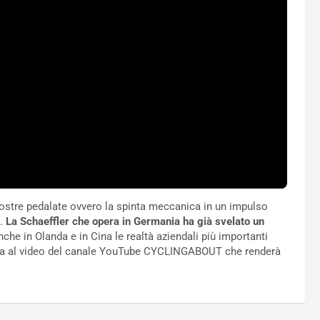
nostre pedalate ovvero la spinta meccanica in un impulso
.
La Schaeffler che opera in Germania ha già svelato un
he in Olanda e in Cina le realtà aziendali più importanti
iata al video del canale YouTube CYCLINGABOUT che renderà