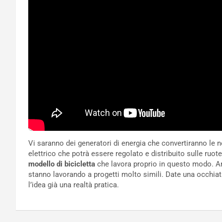
Vi saranno dei generatori di energia che convertiranno le 
elettrico che potrà essere regolato e distribuito sulle ruote
modello di bicicletta
che lavora proprio in questo modo. Anc
stanno lavorando a progetti molto simili. Date una occh
l’idea già una realtà pratica.