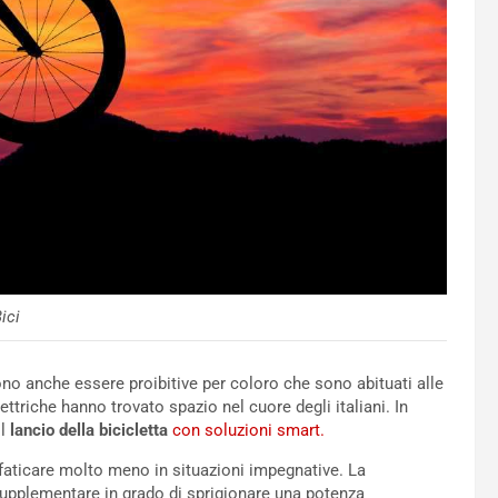
ici
ono anche essere proibitive per coloro che sono abituati alle
lettriche hanno trovato spazio nel cuore degli italiani. In
l
lancio della bicicletta
con soluzioni smart.
i faticare molto meno in situazioni impegnative. La
o supplementare in grado di sprigionare una potenza