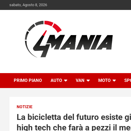
Skip
sabato, Agosto 8, 2026
to
content
Il mondo delle quattroruote senza più segreti
QuattroMania
PRIMO PIANO
AUTO
VAN
MOTO
SP
NOTIZIE
La bicicletta del futuro esiste g
high tech che farà a pezzi il m