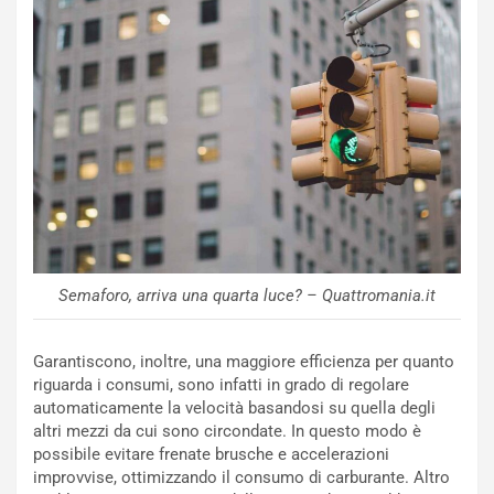
NOTIZIE
u
o
C
v
o
o
n
R
f
e
e
c
r
o
m
r
a
d
t
M
o
o
l
Semaforo, arriva una quarta luce? – Quattromania.it
n
’
d
O
i
r
Garantiscono, inoltre, una maggiore efficienza per quanto
a
a
riguarda i consumi, sono infatti in grado di regolare
l
r
automaticamente la velocità basandosi su quella degli
e
i
altri mezzi da cui sono circondate. In questo modo è
:
o
possibile evitare frenate brusche e accelerazioni
I
d
improvvise, ottimizzando il consumo di carburante. Altro
l
i