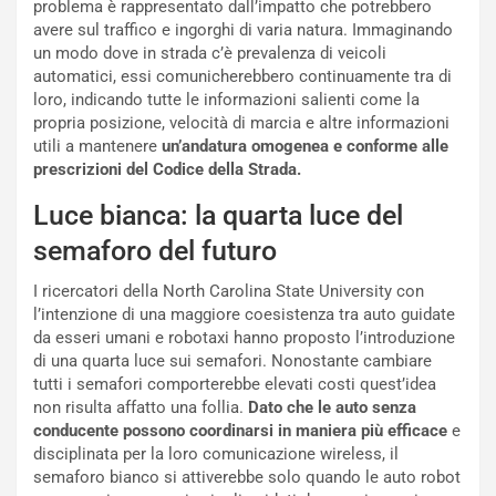
problema è rappresentato dall’impatto che potrebbero
V
P
avere sul traffico e ingorghi di varia natura. Immaginando
i
a
un modo dove in strada c’è prevalenza di veicoli
a
r
automatici, essi comunicherebbero continuamente tra di
g
t
loro, indicando tutte le informazioni salienti come la
g
e
propria posizione, velocità di marcia e altre informazioni
i
n
utili a mantenere
un’andatura omogenea e conforme alle
o
z
prescrizioni del Codice della Strada.
p
a
i
d
Luce bianca: la quarta luce del
ù
e
L
l
semaforo del futuro
u
G
n
P
I ricercatori della North Carolina State University con
g
d
l’intenzione di una maggiore coesistenza tra auto guidate
o
e
da esseri umani e robotaxi hanno proposto l’introduzione
m
l
di una quarta luce sui semafori. Nonostante cambiare
a
B
tutti i semafori comporterebbe elevati costi quest’idea
i
a
non risulta affatto una follia.
Dato che le auto senza
C
h
conducente possono coordinarsi in maniera più efficace
e
o
r
disciplinata per la loro comunicazione wireless, il
m
a
semaforo bianco si attiverebbe solo quando le auto robot