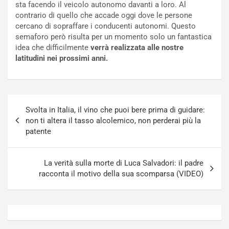
sta facendo il veicolo autonomo davanti a loro. Al
a
s
contrario di quello che accade oggi dove le persone
t
a
cercano di sopraffare i conducenti autonomi. Questo
o
N
semaforo però risulta per un momento solo un fantastica
N
o
idea che difficilmente
verrà realizzata alle nostre
o
t
latitudini nei prossimi anni.
n
t
P
u
l
r
u
n
Navigazione
g
a
Svolta in Italia, il vino che puoi bere prima di guidare:
articoli
-
a
non ti altera il tasso alcolemico, non perderai più la
i
S
patente
n
e
R
p
E
a
La verità sulla morte di Luca Salvadori: il padre
E
n
racconta il motivo della sua scomparsa (VIDEO)
V
g
Agosto
Agosto
6,
5,
2026
2026
Admin
Admin