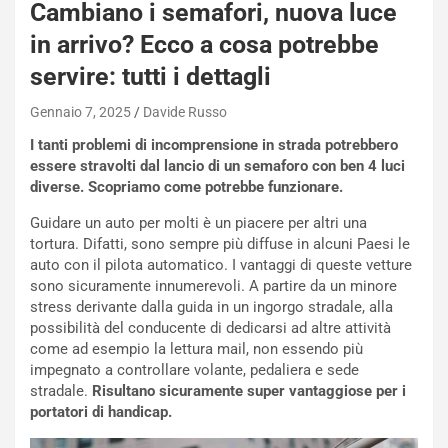
a
Cambiano i semafori, nuova luce
i
in arrivo? Ecco a cosa potrebbe
e
-
servire: tutti i dettagli
P
O
Gennaio 7, 2025
Davide Russo
W
I tanti problemi di incomprensione in strada potrebbero
E
essere stravolti dal lancio di un semaforo con ben 4 luci
R
diverse. Scopriamo come potrebbe funzionare.
S
t
Guidare un auto per molti è un piacere per altri una
a
tortura. Difatti, sono sempre più diffuse in alcuni Paesi le
b
auto con il pilota automatico. I vantaggi di queste vetture
i
sono sicuramente innumerevoli. A partire da un minore
l
stress derivante dalla guida in un ingorgo stradale, alla
i
possibilità del conducente di dedicarsi ad altre attività
s
come ad esempio la lettura mail, non essendo più
c
impegnato a controllare volante, pedaliera e sede
e
stradale.
Risultano sicuramente super vantaggiose per i
u
portatori di handicap.
n
N