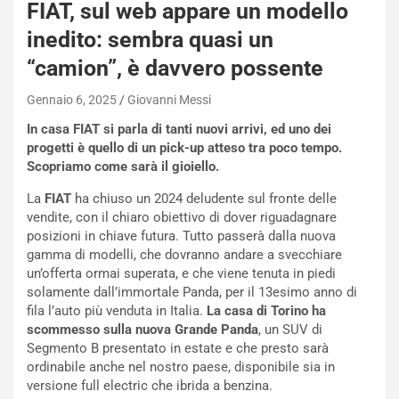
W
FIAT, sul web appare un modello
E
inedito: sembra quasi un
R
S
“camion”, è davvero possente
t
a
Gennaio 6, 2025
Giovanni Messi
b
In casa FIAT si parla di tanti nuovi arrivi, ed uno dei
i
progetti è quello di un pick-up atteso tra poco tempo.
l
Scopriamo come sarà il gioiello.
i
s
La
FIAT
ha chiuso un 2024 deludente sul fronte delle
c
vendite, con il chiaro obiettivo di dover riguadagnare
e
posizioni in chiave futura. Tutto passerà dalla nuova
u
gamma di modelli, che dovranno andare a svecchiare
n
un’offerta ormai superata, e che viene tenuta in piedi
N
solamente dall’immortale Panda, per il 13esimo anno di
NOTIZIE
u
fila l’auto più venduta in Italia.
La casa di Torino ha
o
C
scommesso sulla nuova Grande Panda
, un SUV di
v
o
Segmento B presentato in estate e che presto sarà
o
n
ordinabile anche nel nostro paese, disponibile sia in
R
f
versione full electric che ibrida a benzina.
e
e