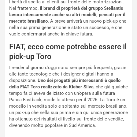
libertà di scelta ai clienti sul fronte delle motorizzazioni.
o
z
Nel frattempo,
il brand di proprietà del gruppo Stellantis
p
a
lavora intensamente anche su altri modelli, pensati per il
i
d
mercato brasiliano
. A breve arriverà un nuovo pick-up che
ù
e
nella sua prima generazione è stato un successo, e che
L
l
vuole confermarsi anche in chiave futura.
u
G
n
P
FIAT, ecco come potrebbe essere il
g
d
o
e
pick-up Toro
m
l
a
B
I render al giorno d’oggi sono sempre più frequenti, grazie
i
a
alle tante tecnologie che i designer digitali hanno a
C
h
disposizione.
Uno dei progetti più interessanti è quello
o
r
della FIAT Toro realizzato da Kleber Silva
, che già qualche
m
a
tempo fa ci aveva deliziato con un’opera sulla futura
p
i
Panda Fastback, modello atteso per il 2026. La Toro è un
i
n
modello in vendita solo e soltanto sul mercato brasiliano,
u
:
un pick-up che nella sua prima e sin qui unica generazione
t
l
ha ottenuto dei risultati di livello sul fronte delle vendite,
o
a
divenendo molto popolare in Sud America.
d
F