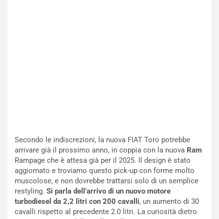
a
I
u
A
n
S
S
m
U
e
V
n
E
t
l
i
e
s
t
c
t
e
r
l
i
a
f
C
Secondo le indiscrezioni, la nuova FIAT Toro potrebbe
i
o
arrivare già il prossimo anno, in coppia con la nuova
Ram
c
r
Rampage che è attesa già per il 2025. Il design è stato
a
s
aggiornato e troviamo questo pick-up con forme molto
t
a
muscolose, e non dovrebbe trattarsi solo di un semplice
o
N
restyling.
Si parla dell’arrivo di un nuovo motore
N
o
turbodiesel da 2,2 litri con 200 cavalli
, un aumento di 30
o
t
cavalli rispetto al precedente 2.0 litri. La curiosità dietro
n
t