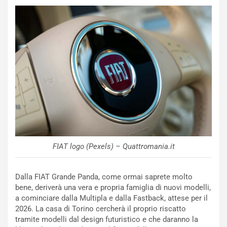
c
r
o
m
r
a
d
t
M
o
o
l
n
’
d
O
i
r
a
a
l
r
e
i
:
o
I
d
FIAT logo (Pexels) – Quattromania.it
l
i
V
P
Dalla FIAT Grande Panda, come ormai saprete molto
i
a
bene, deriverà una vera e propria famiglia di nuovi modelli,
a
r
a cominciare dalla Multipla e dalla Fastback, attese per il
g
t
2026. La casa di Torino cercherà il proprio riscatto
g
e
tramite modelli dal design futuristico e che daranno la
i
n