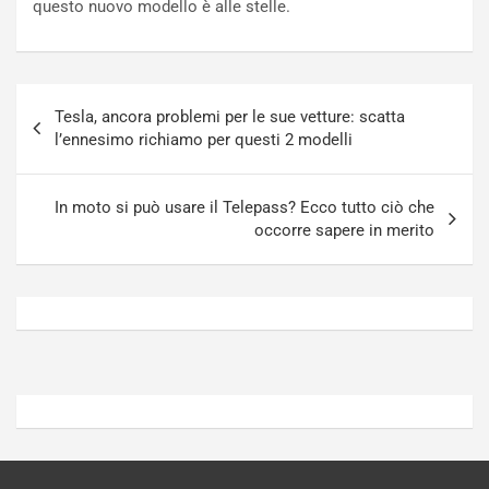
questo nuovo modello è alle stelle.
P
u
l
r
u
n
g
a
Navigazione
-
a
Tesla, ancora problemi per le sue vetture: scatta
articoli
i
S
l’ennesimo richiamo per questi 2 modelli
n
e
R
p
E
a
In moto si può usare il Telepass? Ecco tutto ciò che
E
n
occorre sapere in merito
V
g
Agosto
Agosto
6,
5,
2026
2026
Admin
Admin