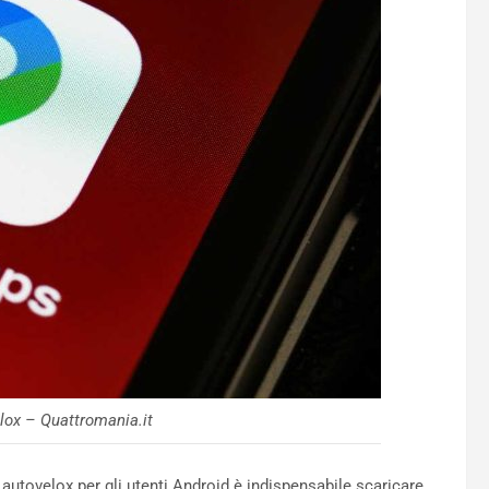
lox – Quattromania.it
 autovelox per gli utenti Android è indispensabile scaricare