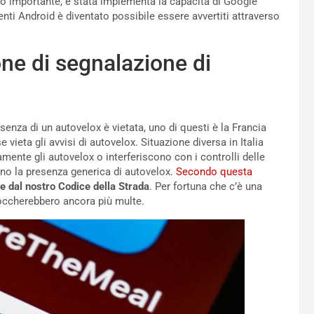
to importante, è stata implementa la capacità di Google
enti Android è diventato possibile essere avvertiti attraverso
ne di segnalazione di
esenza di un autovelox è vietata, uno di questi è la Francia
 vieta gli avvisi di autovelox. Situazione diversa in Italia
mente gli autovelox o interferiscono con i controlli delle
ano la presenza generica di autovelox.
Secondo questa
 dal nostro Codice della Strada
. Per fortuna che c’è una
fioccherebbero ancora più multe.