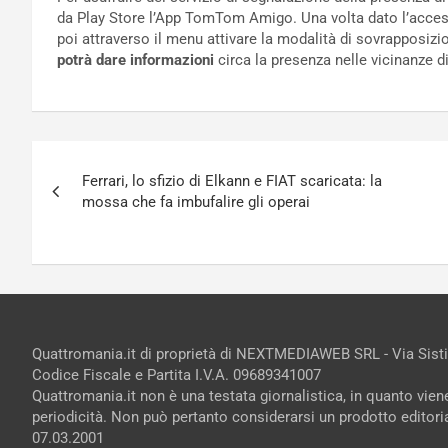
da Play Store l’App TomTom Amigo. Una volta dato l’accesso
poi attraverso il menu attivare la modalità di sovrapposizi
potrà dare informazioni
circa la presenza nelle vicinanze d
Navigazione
Ferrari, lo sfizio di Elkann e FIAT scaricata: la
articoli
mossa che fa imbufalire gli operai
Quattromania.it di proprietà di NEXTMEDIAWEB SRL - Via Sist
Codice Fiscale e Partita I.V.A. 09689341007
Quattromania.it non è una testata giornalistica, in quanto vie
periodicità. Non può pertanto considerarsi un prodotto editorial
07.03.2001