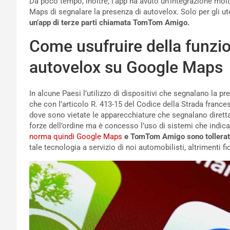
Da poco tempo, inoltre, l’app ha avuto un’integrazione mol
Maps di segnalare la presenza di autovelox. Solo per gli ut
un’app di terze parti chiamata TomTom Amigo.
Come usufruire della funzio
autovelox su Google Maps
In alcune Paesi l’utilizzo di dispositivi che segnalano la pr
che con l’articolo R. 413-15 del Codice della Strada francese
dove sono vietate le apparecchiature che segnalano diretta
forze dell’ordine ma è concesso l’uso di sistemi che indic
norma quindi Google Maps
e TomTom Amigo sono tollerate
tale tecnologia a servizio di noi automobilisti, altrimenti 