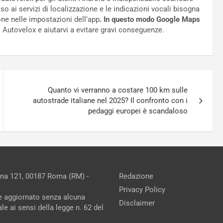
 ai servizi di localizzazione e le indicazioni vocali bisogna
one nelle impostazioni dell’app
. In questo modo Google Maps
i Autovelox e aiutarvi a evitare gravi conseguenze.
Quanto vi verranno a costare 100 km sulle
autostrade italiane nel 2025? Il confronto con i
pedaggi europei è scandaloso
ina 121, 00187 Roma (RM) -
Redazione
Privacy Policy
ne aggiornato senza alcuna
Disclaimer
e ai sensi della legge n. 62 del