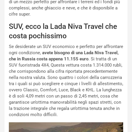
a
l
di un mezzo perfetto per affrontare i terreni ed i fondi più
r
a
complessi, anche ghiaccio e neve, e che è disponibile a
t
1
cifre super.
e
E
n
d
SUV, ecco la Lada Niva Travel che
z
i
costa pochissimo
a
t
d
i
Se desiderate un SUV economico e perfetto per affrontare
e
o
ogni condizione,
avete bisogno di una Lada Niva Travel,
l
n
che in Russia costa appena 11.155 euro
. Si tratta di un
G
:
SUV fuoristrada 4X4, Questa vettura costa 1.314.000 rubli,
P
U
che corrispondono alla cifra riportata precedentemente
d
n
nella nostra valuta. Sono quattro i colori della carrozzeria
e
’
tra i quali si può scegliere e cinque i livelli di allestimento,
l
E
ovvero Classic, Comfort, Luce, Black e KHL. La lunghezza
B
s
è di soli 4,09 metri con un passo di 2,45 metri, cosa che
a
p
garantisce un’ottima manovrabilità negli spazi stretti, con
h
e
la trazione integrale che regala un’ottima tenuta anche in
r
r
condizioni molto difficili.
a
i
i
e
n
n