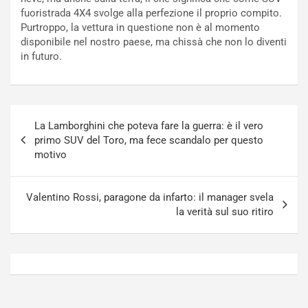
a
i
fuoristrada 4X4 svolge alla perfezione il proprio compito.
N
n
Purtroppo, la vettura in questione non è al momento
o
f
disponibile nel nostro paese, ma chissà che non lo diventi
t
o
in futuro.
t
r
u
z
r
a
n
t
Navigazione
a
a
La Lamborghini che poteva fare la guerra: è il vero
articoli
a
[
primo SUV del Toro, ma fece scandalo per questo
S
V
motivo
e
I
p
D
a
E
Valentino Rossi, paragone da infarto: il manager svela
n
O
la verità sul suo ritiro
g
]
Agosto
Agosto
5,
4,
2026
2026
Admin
Admin