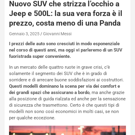
Nuovo SUV che strizza l’occhio a
Jeep e 500L: la sua vera forza è il
prezzo, costa meno di una Panda
Gennaio 3, 2025
Giovanni Messi
I prezzi delle auto sono cresciuti in modo esponenziale
nel corso di questi anni, ma oggi vi parleremo di un SUV
fuoristrada super conveniente.
In un mercato delle quattro ruote in grave crisi, c’è
solamente il segmento dei SUV che è in grado di
sorridere e di arrecare buone soddisfazioni ai costruttori.
Questi modelli dominano la scena per via dei comfort e
dei grandi spazi che assicurano a bordo
, ma anche grazie
alla posizione di guida rialzata ed anche per la sensazione
di sicurezza che trasmettono. Certo è che questi tipi di
NOTIZIE
modelli non sono così economici in molti casi, se non
per qualche eccezione.
P
l
NOTIZIE
a