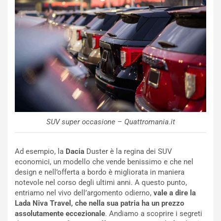
C
y
o
s
n
e
f
a
e
t
r
C
m
h
a
a
t
l
o
l
l
e
’
n
SUV super occasione – Quattromania.it
O
g
r
e
a
D
Ad esempio, la
Dacia
Duster è la regina dei SUV
r
D
economici, un modello che vende benissimo e che nel
i
F
design e nell’offerta a bordo è migliorata in maniera
o
o
notevole nel corso degli ultimi anni. A questo punto,
d
r
entriamo nel vivo dell’argomento odierno,
vale a dire la
i
m
Lada Niva Travel, che nella sua patria ha un prezzo
P
u
assolutamente eccezionale
. Andiamo a scoprire i segreti