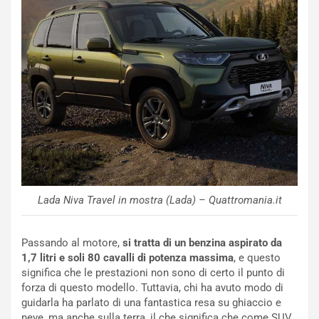
:
z
l
a
a
d
F
i
I
G
A
u
S
i
m
d
e
a
n
P
t
i
i
e
s
g
Lada Niva Travel in mostra (Lada) – Quattromania.it
c
h
e
e
l
v
Passando al motore,
si tratta di un benzina aspirato da
a
o
1,7 litri e soli 80 cavalli di potenza massima
, e questo
C
l
significa che le prestazioni non sono di certo il punto di
o
e
forza di questo modello. Tuttavia, chi ha avuto modo di
r
e
guidarla ha parlato di una fantastica resa su ghiaccio e
s
R
neve, ma anche sulla terra, il che significa che come SUV