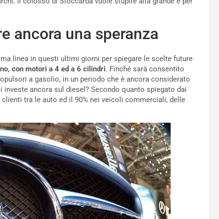
archi. Il colosso di Stoccarda vuole stupire alla grande e per
ere ancora una speranza
rima linea in questi ultimi giorni per spiegare le scelte future
no, con motori a 4 ed a 6 cilindri
. Finché sarà consentito
propulsori a gasolio, in un periodo che è ancora considerato
 si investe ancora sul diesel? Secondo quanto spiegato dai
clienti tra le auto ed il 90% nei veicoli commerciali, delle