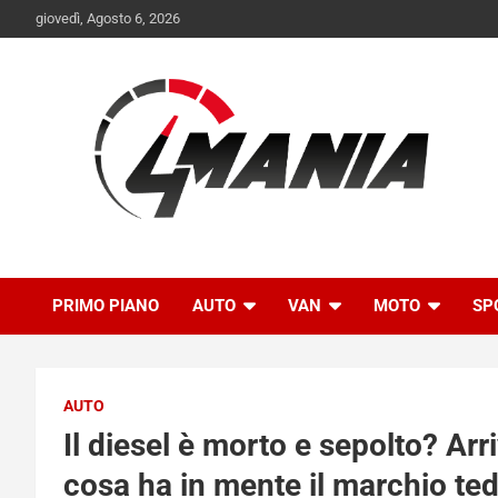
Skip
giovedì, Agosto 6, 2026
to
content
Il mondo delle quattroruote senza più segreti
QuattroMania
PRIMO PIANO
AUTO
VAN
MOTO
SP
AUTO
Il diesel è morto e sepolto? A
cosa ha in mente il marchio te