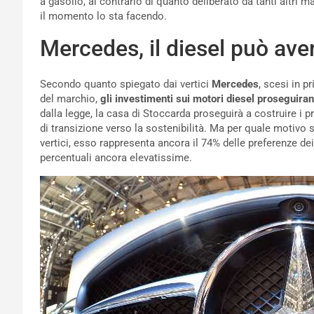
a gasolio, al contrario di quanto deliberato da tanti altri m
il momento lo sta facendo.
Mercedes, il diesel può av
Secondo quanto spiegato dai vertici
Mercedes
, scesi in p
del marchio,
gli investimenti sui motori diesel proseguiran
dalla legge, la casa di Stoccarda proseguirà a costruire i 
di transizione verso la sostenibilità. Ma per quale motivo
vertici, esso rappresenta ancora il 74% delle preferenze dei 
percentuali ancora elevatissime.