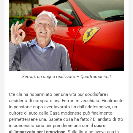
o
n
R
f
e
e
c
r
o
m
r
a
d
t
M
o
o
l
n
’
d
O
i
r
Ferrari, un sogno realizzato – Quattromania.it
a
a
l
r
e
i
C’è chi ha risparmiato per una vita pur soddisfare il
:
o
desiderio di comprare una Ferrari in vecchiaia. Finalmente
I
d
in pensione dopo aver lavorato fin dall’adolescenza, un
l
i
cultore di auto della Casa modenese può finalmente
V
P
permettersene una. Sapete cosa ha fatto? E’ andato dritto
i
a
in concessionaria per prenderne una con
il cuore
a
r
all’impazzata per l’emozione.
Sulla lista ne aveva una in