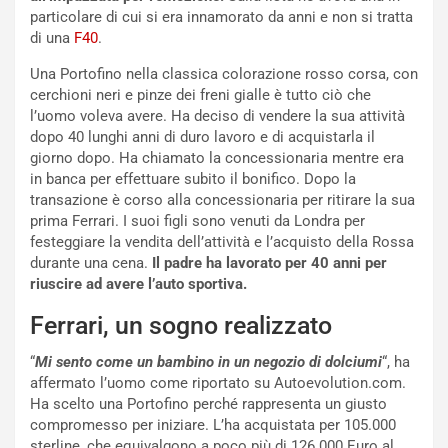
g
t
particolare di cui si era innamorato da anni e non si tratta
g
e
di una
F40
.
i
n
o
z
Una Portofino nella classica colorazione rosso corsa, con
p
a
cerchioni neri e pinze dei freni gialle è tutto ciò che
i
d
l’uomo voleva avere. Ha deciso di vendere la sua attività
ù
e
dopo 40 lunghi anni di duro lavoro e di acquistarla il
L
l
giorno dopo. Ha chiamato la concessionaria mentre era
u
G
in banca per effettuare subito il bonifico. Dopo la
n
P
transazione è corso alla concessionaria per ritirare la sua
g
d
prima Ferrari. I suoi figli sono venuti da Londra per
o
e
festeggiare la vendita dell’attività e l’acquisto della Rossa
m
l
durante una cena.
Il padre ha lavorato per 40 anni per
a
B
riuscire ad avere l’auto sportiva.
i
a
Ferrari, un sogno realizzato
C
h
o
r
“
Mi sento come un bambino in un negozio di dolciumi
“, ha
m
a
affermato l’uomo come riportato su Autoevolution.com.
p
i
Ha scelto una Portofino perché rappresenta un giusto
i
n
compromesso per iniziare. L’ha acquistata per 105.000
u
:
sterline, che equivalgono a poco più di 126.000 Euro al