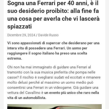
-
Sogna una Ferrari per 40 anni, è il
P
suo desiderio proibito: alla fine fa
O
W
una cosa per averla che vi lascerà
E
spiazzati
R
S
Dicembre 29, 2024
Davide Russo
t
a
Vi sono appassionati di supercar che desiderano per una
b
intera vita di possedere una Ferrari. Un uomo per
i
raggiungere il sogno italiano ha preso una scelta
l
estrema.
i
s
Chi non ha mai immaginato di guidare una Ferrari al
c
tramonto con la sua musica preferita che pompa nelle
e
casse? Il rischio è svegliarsi sudati ed eccitati e rimanere
u
molto delusi perché al massimo un uomo medio può
n
consentirsi una Ferrari in un videogame. Già guidare una
N
vettura del Cavallino è
un evento più unico che raro nella
NOTIZIE
u
vita di un automobilista.
o
C
v
o