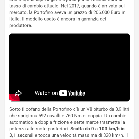
t
l
tasso di cambio attuale. Nel 2017, quando è arrivata sul
o
a
mercato, la Portofino aveva un prezzo di 206.000 Euro in
d
F
Italia. Il modello usato è ancora in garanzia del
a
I
produttore.
u
A
n
S
S
m
U
e
V
n
E
t
l
i
e
s
t
c
t
e
r
l
i
a
f
C
Sotto il cofano della Portofino c’è un V8 biturbo da 3,9 litri
i
o
che sprigiona 592 cavalli e 760 Nm di coppia. Un cambio
c
r
automatico a doppia frizione e sette marce trasmette la
a
s
potenza alle ruote posteriori.
Scatta da 0 a 100 km/h in
t
a
3,1 secondi
e tocca una velocità massima di 320 km/h. Il
o
N