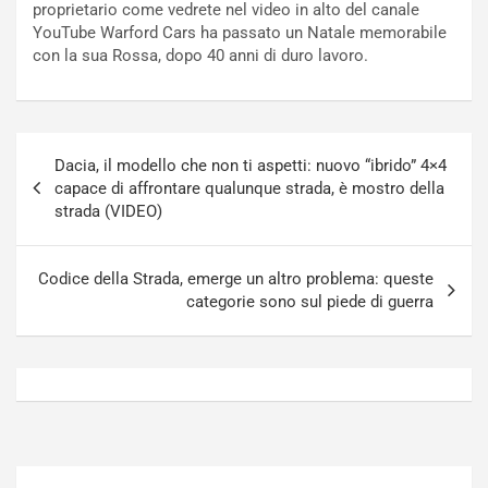
proprietario come vedrete nel video in alto del canale
N
o
YouTube Warford Cars ha passato un Natale memorabile
o
t
con la sua Rossa, dopo 40 anni di duro lavoro.
n
t
P
u
l
r
u
n
Navigazione
g
a
Dacia, il modello che non ti aspetti: nuovo “ibrido” 4×4
articoli
-
a
capace di affrontare qualunque strada, è mostro della
i
S
strada (VIDEO)
n
e
R
p
E
a
Codice della Strada, emerge un altro problema: queste
E
n
categorie sono sul piede di guerra
V
g
Agosto
Agosto
6,
5,
2026
2026
Admin
Admin