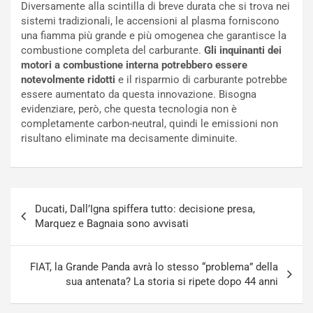
Diversamente alla scintilla di breve durata che si trova nei
C
l
sistemi tradizionali, le accensioni al plasma forniscono
o
e
una fiamma più grande e più omogenea che garantisce la
r
e
combustione completa del carburante.
Gli inquinanti dei
s
R
motori a combustione interna potrebbero essere
a
i
notevolmente ridotti
e il risparmio di carburante potrebbe
N
n
essere aumentato da questa innovazione. Bisogna
o
f
evidenziare, però, che questa tecnologia non è
t
o
completamente carbon-neutral, quindi le emissioni non
t
r
risultano eliminate ma decisamente diminuite.
u
z
r
a
n
t
a
a
Navigazione
a
[
Ducati, Dall’Igna spiffera tutto: decisione presa,
articoli
S
V
Marquez e Bagnaia sono avvisati
e
I
p
D
a
E
FIAT, la Grande Panda avrà lo stesso “problema” della
n
O
sua antenata? La storia si ripete dopo 44 anni
g
]
Agosto
Agosto