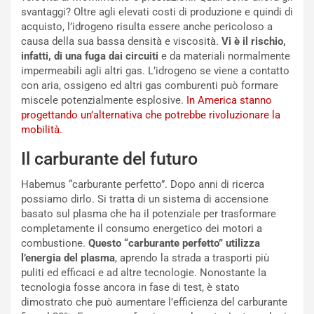
o
o
svantaggi? Oltre agli elevati costi di produzione e quindi di
d
r
acquisto, l’idrogeno risulta essere anche pericoloso a
i
m
causa della sua bassa densità e viscosità.
Vi è il rischio,
P
u
infatti, di una fuga dai circuiti
e da materiali normalmente
a
l
impermeabili agli altri gas. L’idrogeno se viene a contatto
r
a
con aria, ossigeno ed altri gas comburenti può formare
t
1
miscele potenzialmente esplosive.
In America stanno
e
E
progettando un’alternativa che potrebbe rivoluzionare la
n
d
mobilità.
z
i
a
t
Il carburante del futuro
d
i
e
o
Habemus “carburante perfetto”. Dopo anni di ricerca
l
n
possiamo dirlo. Si tratta di un sistema di accensione
G
:
basato sul plasma che ha il potenziale per trasformare
P
U
completamente il consumo energetico dei motori a
d
n
combustione.
Questo “carburante perfetto” utilizza
e
’
l’energia del plasma
, aprendo la strada a trasporti più
l
E
puliti ed efficaci e ad altre tecnologie. Nonostante la
B
s
tecnologia fosse ancora in fase di test, è stato
a
p
dimostrato che può aumentare l’efficienza del carburante