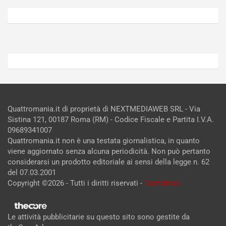
5,
4,
2026
2026
Admin
Admin
Quattromania.it di proprietà di NEXTMEDIAWEB SRL - Via
Sistina 121, 00187 Roma (RM) - Codice Fiscale e Partita I.V.A.
09689341007
Quattromania.it non è una testata giornalistica, in quanto
viene aggiornato senza alcuna periodicità. Non può pertanto
considerarsi un prodotto editoriale ai sensi della legge n. 62
del 07.03.2001
Copyright ©2026 - Tutti i diritti riservati -
Contattaci
Le attività pubblicitarie su questo sito sono gestite da