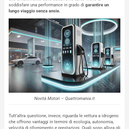
NOTIZIE
soddisfare una performance in grado di
garantire un
P
lungo viaggio senza ansie.
l
NOTIZIE
a
C
y
o
s
n
e
f
a
e
t
r
C
m
h
a
a
t
l
o
l
l
e
’
n
Novità Motori – Quattromania.it
O
g
r
e
a
D
Tutt’altra questione, invece, riguarda le vettura a idrogeno
r
D
che offrono vantaggi in termini di ecologia, autonomia,
i
F
velocità di rifornimento e prestazioni. Quali sono allora gli