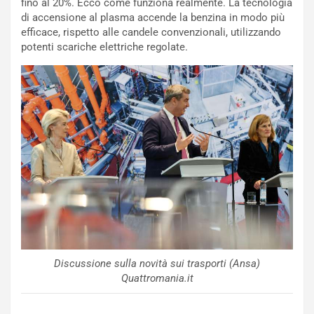
h
e
fino al 20%. Ecco come funziona realmente. La tecnologia
r
r
di accensione al plasma accende la benzina in modo più
a
i
efficace, rispetto alle candele convenzionali, utilizzando
i
e
potenti scariche elettriche regolate.
n
n
:
z
l
a
a
d
F
i
I
G
A
u
S
i
m
d
e
a
n
P
t
i
i
e
s
g
Discussione sulla novità sui trasporti (Ansa)
c
h
Quattromania.it
e
e
l
v
a
o