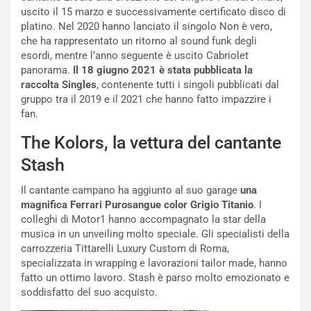
uscito il 15 marzo e successivamente certificato disco di
platino. Nel 2020 hanno lanciato il singolo Non è vero,
che ha rappresentato un ritorno al sound funk degli
esordi, mentre l’anno seguente è uscito Cabriolet
panorama.
Il 18 giugno 2021 è stata pubblicata la
raccolta Singles
, contenente tutti i singoli pubblicati dal
gruppo tra il 2019 e il 2021 che hanno fatto impazzire i
fan.
NOTIZIE
The Kolors, la vettura del cantante
P
Stash
l
NOTIZIE
a
Il cantante campano ha aggiunto al suo garage
una
C
y
magnifica Ferrari Purosangue color Grigio Titanio
. I
o
s
colleghi di Motor1 hanno accompagnato la star della
n
e
musica in un unveiling molto speciale. Gli specialisti della
f
a
carrozzeria Tittarelli Luxury Custom di Roma,
e
t
specializzata in wrapping e lavorazioni tailor made, hanno
r
C
fatto un ottimo lavoro. Stash è parso molto emozionato e
m
h
soddisfatto del suo acquisto.
a
a