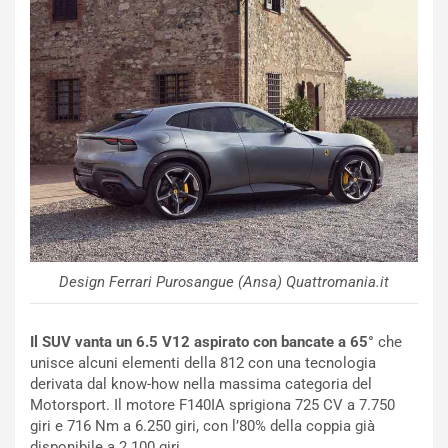
t
l
o
l
l
e
’
n
O
g
r
e
a
D
r
D
i
F
o
o
d
r
i
m
P
u
a
l
Design Ferrari Purosangue (Ansa) Quattromania.it
r
a
t
1
e
E
Il SUV vanta un 6.5 V12 aspirato con bancate a 65°
che
n
d
unisce alcuni elementi della 812 con una tecnologia
z
i
derivata dal know-how nella massima categoria del
a
t
Motorsport. Il motore F140IA sprigiona 725 CV a 7.750
d
i
giri e 716 Nm a 6.250 giri, con l’80% della coppia già
e
o
disponibile a 2.100 giri.