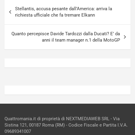
a
a
Navigazione
a
[
Stellantis, accusa pesante dall’America: arriva la
articoli
S
V
richiesta ufficiale che fa tremare Elkann
e
I
p
D
a
E
Quanto percepisce Davide Tardozzi dalla Ducati? E’ da
n
O
anni il team manager n.1 della MotoGP
g
]
Agosto
Agosto
5,
4,
2026
2026
Admin
Admin
Quattromania.it di proprietà di NEXTMEDIAWEB SRL - Via
Sistina 121, 00187 Roma (RM) - Codice Fiscale e Partita I.V.A.
09689341007