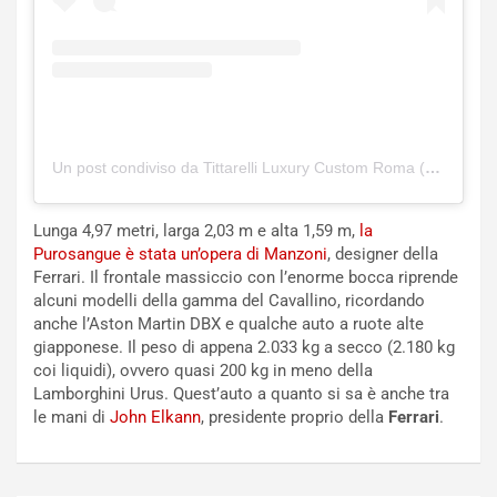
e
a
n
P
t
i
i
e
s
g
c
h
e
e
Un post condiviso da Tittarelli Luxury Custom Roma (@tittarelliluxurycustomroma)
l
v
a
o
C
l
Lunga 4,97 metri, larga 2,03 m e alta 1,59 m,
la
o
e
Purosangue è stata un’opera di Manzoni
, designer della
r
e
Ferrari. Il frontale massiccio con l’enorme bocca riprende
s
R
alcuni modelli della gamma del Cavallino, ricordando
a
i
anche l’Aston Martin DBX e qualche auto a ruote alte
N
n
giapponese. Il peso di appena 2.033 kg a secco (2.180 kg
o
f
coi liquidi), ovvero quasi 200 kg in meno della
t
o
Lamborghini Urus. Quest’auto a quanto si sa è anche tra
t
r
le mani di
John Elkann
, presidente proprio della
Ferrari
.
u
z
r
a
n
t