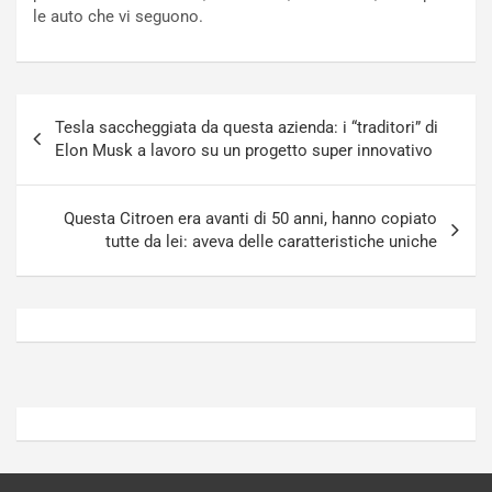
n
t
le auto che vi seguono.
P
u
l
r
u
n
g
a
Navigazione
-
a
Tesla saccheggiata da questa azienda: i “traditori” di
articoli
i
S
Elon Musk a lavoro su un progetto super innovativo
n
e
R
p
E
a
Questa Citroen era avanti di 50 anni, hanno copiato
E
n
tutte da lei: aveva delle caratteristiche uniche
V
g
Agosto
Agosto
6,
5,
2026
2026
Admin
Admin