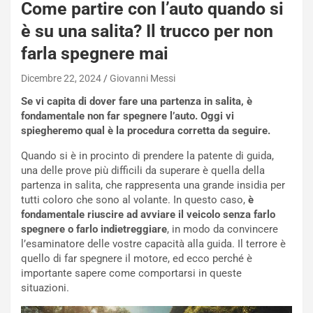
Come partire con l’auto quando si
W
E
è su una salita? Il trucco per non
R
farla spegnere mai
S
t
Dicembre 22, 2024
Giovanni Messi
a
b
Se vi capita di dover fare una partenza in salita, è
i
fondamentale non far spegnere l’auto. Oggi vi
l
spiegheremo qual è la procedura corretta da seguire.
i
s
Quando si è in procinto di prendere la patente di guida,
c
una delle prove più difficili da superare è quella della
e
partenza in salita, che rappresenta una grande insidia per
u
tutti coloro che sono al volante. In questo caso,
è
n
fondamentale riuscire ad avviare il veicolo senza farlo
N
spegnere o farlo indietreggiare
, in modo da convincere
NOTIZIE
u
l’esaminatore delle vostre capacità alla guida. Il terrore è
o
C
quello di far spegnere il motore, ed ecco perché è
v
o
importante sapere come comportarsi in queste
o
n
situazioni.
R
f