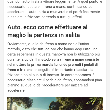
quando l’auto inizia a vibrare leggermente. A quel punto, è
o
z
necessario lasciare il freno a mano, continuando ad
p
a
accelerare. L’auto inizia a muoversi e si potrà finalmente
i
d
rilasciare la frizione, partendo a tutti gli effetti.
ù
e
L
l
Auto, ecco come effettuare al
u
G
meglio la partenza in salita
n
P
g
d
Ovviamente, quello del freno a mano non è l’unico
o
e
metodo, visto che tutti coloro che hanno acquisito una
m
l
certa esperienza in questa manovra non lo utilizzano più
a
B
durante la guida.
Il metodo senza freno a mano consiste
i
a
nel mettere la prima marcia tenendo premuti i pedali di
C
h
freno e frizione
. In seguito, è importante rilasciare la
o
r
frizione sino al punto di innesto. In contemporanea, è
m
a
necessario rilasciare il pedale del freno, spostandosi pian
p
i
pianino su quello dell’acceleratore per iniziare ad
i
n
accelerare.
u
:
t
l
o
a
d
F