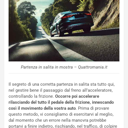
a
I
u
A
n
S
S
m
U
e
V
n
E
t
l
i
e
s
t
c
t
e
Partenza in salita in mostra – Quattromania.it
r
l
i
a
f
C
Il segreto di una corretta partenza in salita sta tutto qui,
i
o
nel gestire bene il passaggio dal freno all’acceleratore,
c
r
controllando la frizione.
Occorre poi accelerare
a
s
rilasciando del tutto il pedale della frizione, innescando
t
a
così il movimento della vostra auto
. Prima di provare
o
N
questo metodo, vi consigliamo di esercitarvi al meglio,
N
o
dal momento che un errore nella manovra potrebbe
o
t
portarvi a finire indietro, rischiando, nel traffico, di colpire