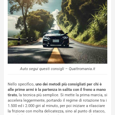
e
e
c
r
o
m
r
a
d
t
M
o
o
l
n
’
d
O
i
r
a
a
l
r
e
i
Auto segui questi consigli – Quattromania.it
:
o
I
d
l
i
Nello specifico,
uno dei metodi più consigliati per chi è
V
P
alle prime armi è la partenza in salita con il freno a mano
i
a
tirato
, la tecnica più semplice. Si mette la prima marcia, si
a
r
accelera leggermente, portando il regime di rotazione tra i
g
t
1.500 ed i 2.000 giri al minuto, per poi iniziare a rilasciare
g
e
la frizione con molta delicatezza, sino al punto di stacco,
i
n