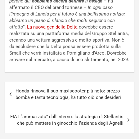
perché qui
dobbiamo ancora definire il design
– ha
C
l
affermato il CEO del brand torinese –
In ogni caso
o
e
l’impegno di Lancia per il futuro è una bellissima notizia:
r
e
abbiamo un piano di rilancio che molti seguono con
s
R
affet
to”.
La nuova gen della Delta
dovrebbe essere
a
i
realizzata su una piattaforma media del Gruppo Stellantis,
N
n
creando una vettura aggressiva e molto sportiva. Non è
o
f
da escludere che la Delta possa essere prodotta sulla
t
o
Small che verrà installata a Pomigliano d’Arco. Dovrebbe
t
r
arrivare sul mercato, a causa di uno slittamento, nel 2029.
u
z
r
a
n
t
a
a
Navigazione
a
[
Honda rinnova il suo maxiscooter più noto: prezzo
articoli
S
V
bomba e tanta tecnologia, ha tutto ciò che desideri
e
I
p
D
a
E
FIAT “ammazzata” dall’interno: la strategia di Stellantis
n
O
che può mettere in ginocchio l’azienda degli Agnelli
g
]
Agosto
Agosto