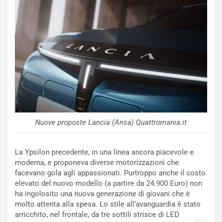
NOTIZIE
P
l
NOTIZIE
a
C
y
o
s
n
e
f
a
e
t
r
C
m
h
a
a
Nuove proposte Lancia (Ansa) Quattromania.it
t
l
o
l
l
e
La Ypsilon precedente, in una linea ancora piacevole e
’
n
moderna, e proponeva diverse motorizzazioni che
O
g
facevano gola agli appassionati. Purtroppo anche il costo
r
e
elevato del nuovo modello (a partire da 24.900 Euro) non
a
D
ha ingolosito una nuova generazione di giovani che è
r
D
molto attenta alla spesa. Lo stile all’avanguardia è stato
i
F
arricchito, nel frontale, da tre sottili strisce di LED