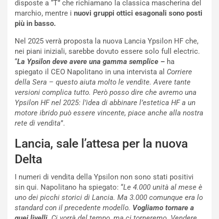
o
o
disposte a “T” che richiamano la classica mascherina del
d
r
marchio, mentre i
nuovi gruppi ottici esagonali sono posti
i
m
più in basso.
P
u
Nel 2025 verrà proposta la nuova Lancia Ypsilon HF che,
a
l
nei piani iniziali, sarebbe dovuto essere solo full electric.
r
a
“
La Ypsilon deve avere una gamma semplice –
ha
t
1
spiegato il CEO Napolitano in una intervista al
Corriere
e
E
della Sera – questo aiuta molto le vendite. Avere tante
n
d
versioni complica tutto. Però posso dire che avremo una
z
i
Ypsilon HF nel 2025: l’idea di abbinare l’estetica HF a un
a
t
motore ibrido può essere vincente, piace anche alla nostra
d
i
rete di vendita
”.
e
o
l
n
Lancia, sale l’attesa per la nuova
G
:
P
U
Delta
d
n
e
’
I numeri di vendita della Ypsilon non sono stati positivi
l
E
sin qui. Napolitano ha spiegato: “
Le 4.000 unità al mese è
B
s
uno dei picchi storici di Lancia. Ma 3.000 comunque era lo
a
p
standard con il precedente modello.
Vogliamo tornare a
h
e
quei livelli.
Ci vorrà del tempo, ma ci torneremo. Vendere