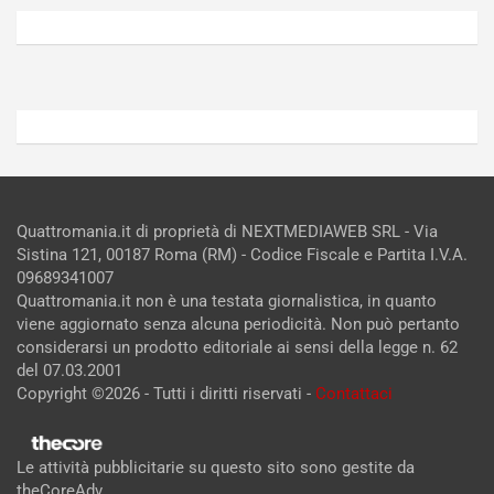
5,
4,
2026
2026
Admin
Admin
Quattromania.it di proprietà di NEXTMEDIAWEB SRL - Via
Sistina 121, 00187 Roma (RM) - Codice Fiscale e Partita I.V.A.
09689341007
Quattromania.it non è una testata giornalistica, in quanto
viene aggiornato senza alcuna periodicità. Non può pertanto
considerarsi un prodotto editoriale ai sensi della legge n. 62
del 07.03.2001
Copyright ©2026 - Tutti i diritti riservati -
Contattaci
Le attività pubblicitarie su questo sito sono gestite da
theCoreAdv