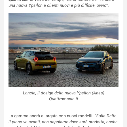
r
r
una nuova Ypsilon a clienti nuovi è più difficile, ovvio
”.
a
i
i
e
n
n
:
z
l
a
a
d
F
i
I
G
A
u
S
i
m
d
e
a
n
P
t
i
Lancia, il design della nuova Ypsilon (Ansa)
i
e
Quattromania.it
s
g
c
h
e
e
La gamma andrà allargata con nuovi modelli. “
Sulla Delta
l
v
il piano va avanti, non sappiamo dove sarà prodotta, anche
a
o