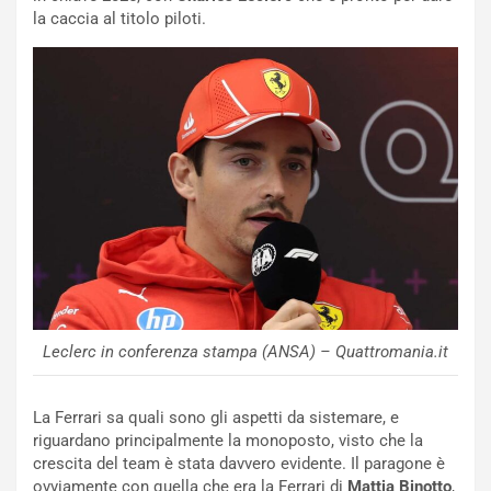
o
C
la caccia al titolo piloti.
v
o
o
n
R
f
e
e
c
r
o
m
r
a
d
t
M
o
o
l
n
’
d
O
i
r
a
a
Leclerc in conferenza stampa (ANSA) – Quattromania.it
l
r
e
i
:
o
La Ferrari sa quali sono gli aspetti da sistemare, e
I
d
riguardano principalmente la monoposto, visto che la
l
i
crescita del team è stata davvero evidente. Il paragone è
V
P
ovviamente con quella che era la Ferrari di
Mattia Binotto
,