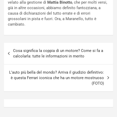
velato alla gestione di
Mattia Binotto
, che per molti versi,
t
a
già in altre occasioni, abbiamo definito fantozziana, a
o
N
causa di dichiarazioni del tutto errate e di errori
N
o
grossolani in pista e fuori. Ora, a Maranello, tutto è
o
t
cambiato.
n
t
P
u
l
r
u
n
Navigazione
g
a
Cosa significa la coppia di un motore? Come si fa a
articoli
-
a
calcolarla: tutte le informazioni in merito
i
S
n
e
R
p
L’auto più bella del mondo? Arriva il giudizio definitivo:
E
a
è questa Ferrari iconica che ha un motore mostruoso
E
n
(FOTO)
V
g
Agosto
Agosto
6,
5,
2026
2026
Admin
Admin