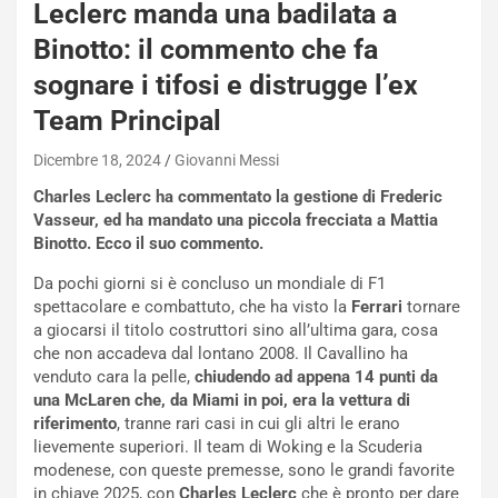
i
Leclerc manda una badilata a
e
Binotto: il commento che fa
-
P
sognare i tifosi e distrugge l’ex
O
Team Principal
W
E
Dicembre 18, 2024
Giovanni Messi
R
S
Charles Leclerc ha commentato la gestione di Frederic
t
Vasseur, ed ha mandato una piccola frecciata a Mattia
a
Binotto. Ecco il suo commento.
b
i
Da pochi giorni si è concluso un mondiale di F1
l
spettacolare e combattuto, che ha visto la
Ferrari
tornare
i
a giocarsi il titolo costruttori sino all’ultima gara, cosa
s
che non accadeva dal lontano 2008. Il Cavallino ha
c
venduto cara la pelle,
chiudendo ad appena 14 punti da
e
una McLaren che, da Miami in poi, era la vettura di
u
riferimento
, tranne rari casi in cui gli altri le erano
n
lievemente superiori. Il team di Woking e la Scuderia
N
modenese, con queste premesse, sono le grandi favorite
NOTIZIE
u
in chiave 2025, con
Charles Leclerc
che è pronto per dare