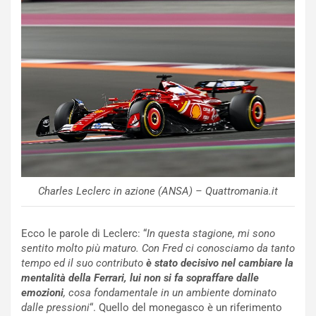
i
n
u
:
t
l
o
a
d
F
a
I
u
A
n
S
S
m
U
e
V
n
E
t
l
i
Charles Leclerc in azione (ANSA) – Quattromania.it
e
s
t
c
t
e
Ecco le parole di Leclerc: “
In questa stagione, mi sono
r
l
sentito molto più maturo. Con Fred ci conosciamo da tanto
i
a
tempo ed il suo contributo
è stato decisivo nel cambiare la
f
C
mentalità della Ferrari, lui non si fa sopraffare dalle
i
o
emozioni
, cosa fondamentale in un ambiente dominato
c
r
dalle pressioni
“. Quello del monegasco è un riferimento
a
s