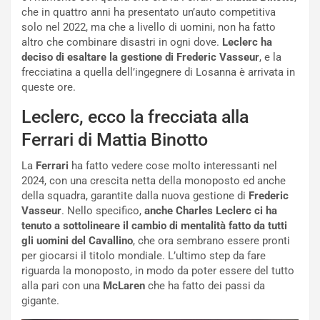
i
a
che in quattro anni ha presentato un’auto competitiva
a
r
solo nel 2022, ma che a livello di uomini, non ha fatto
g
t
altro che combinare disastri in ogni dove.
Leclerc ha
g
e
deciso di esaltare la gestione di Frederic Vasseur
, e la
i
n
frecciatina a quella dell’ingegnere di Losanna è arrivata in
o
z
queste ore.
p
a
i
d
Leclerc, ecco la frecciata alla
ù
e
Ferrari di Mattia Binotto
L
l
u
G
La
Ferrari
ha fatto vedere cose molto interessanti nel
n
P
2024, con una crescita netta della monoposto ed anche
g
d
della squadra, garantite dalla nuova gestione di
Frederic
o
e
Vasseur
. Nello specifico,
anche Charles Leclerc ci ha
m
l
tenuto a sottolineare il cambio di mentalità fatto da tutti
a
B
gli uomini del Cavallino
, che ora sembrano essere pronti
i
a
per giocarsi il titolo mondiale. L’ultimo step da fare
C
h
riguarda la monoposto, in modo da poter essere del tutto
o
r
alla pari con una
McLaren
che ha fatto dei passi da
m
a
gigante.
p
i