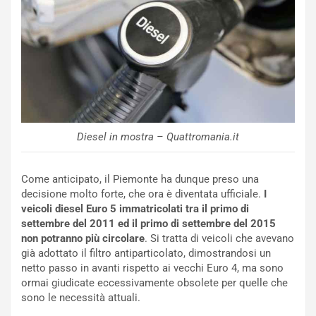
C
h
o
r
m
a
p
i
i
n
u
:
t
l
o
a
d
F
a
I
Diesel in mostra – Quattromania.it
u
A
n
S
Come anticipato, il Piemonte ha dunque preso una
S
m
decisione molto forte, che ora è diventata ufficiale.
I
U
e
veicoli diesel Euro 5 immatricolati tra il primo di
V
n
settembre del 2011 ed il primo di settembre del 2015
E
t
non potranno più circolare
. Si tratta di veicoli che avevano
l
i
già adottato il filtro antiparticolato, dimostrandosi un
e
s
netto passo in avanti rispetto ai vecchi Euro 4, ma sono
t
c
ormai giudicate eccessivamente obsolete per quelle che
t
e
sono le necessità attuali.
r
l
i
a