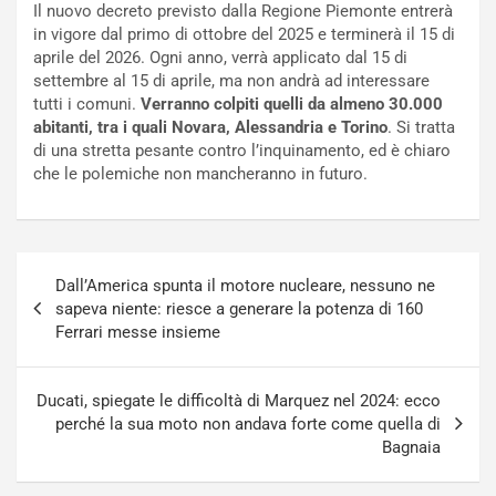
Il nuovo decreto previsto dalla Regione Piemonte entrerà
f
C
in vigore dal primo di ottobre del 2025 e terminerà il 15 di
i
o
aprile del 2026. Ogni anno, verrà applicato dal 15 di
c
r
settembre al 15 di aprile, ma non andrà ad interessare
a
s
tutti i comuni.
Verranno colpiti quelli da almeno 30.000
t
a
abitanti, tra i quali Novara, Alessandria e Torino
. Si tratta
o
N
di una stretta pesante contro l’inquinamento, ed è chiaro
N
o
che le polemiche non mancheranno in futuro.
o
t
n
t
P
u
l
r
Navigazione
u
n
Dall’America spunta il motore nucleare, nessuno ne
articoli
g
a
sapeva niente: riesce a generare la potenza di 160
-
a
Ferrari messe insieme
i
S
n
e
R
p
Ducati, spiegate le difficoltà di Marquez nel 2024: ecco
E
a
perché la sua moto non andava forte come quella di
E
n
Bagnaia
V
g
Agosto
Agosto