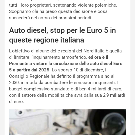
:
o
tutti i loro proprietari, scatenando violente polemiche.
I
d
Scopriamo chi ha preso questa decisione e cosa
l
i
succederà nel corso dei prossimi periodi.
V
P
i
a
Auto diesel, stop per le Euro 5 in
a
r
queste regione italiana
g
t
g
e
L’obiettivo di alcune delle regioni del Nord Italia è quella
i
n
di limitare l’inquinamento atmosferico,
ed ora è il
o
z
Piemonte a vietare la circolazione delle auto diesel Euro
p
a
5 a partire dal 2025
. Lo scorso 10 di dicembre, il
i
d
Consiglio Regionale ha definito il programma sino al
ù
e
2030, in modo da combattere le emissioni inquinanti. Il
L
l
budget complessivo stanziato è di ben 4 miliardi di euro,
u
G
con il settore della mobilità che avrà dalla sua 2,9 miliardi
n
P
di euro.
g
d
o
e
m
l
a
B
i
a