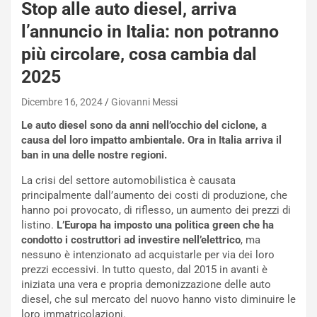
s
Stop alle auto diesel, arriva
h
l’annuncio in Italia: non potranno
q
a
più circolare, cosa cambia dal
i
2025
e
-
Dicembre 16, 2024
Giovanni Messi
P
O
Le auto diesel sono da anni nell’occhio del ciclone, a
W
causa del loro impatto ambientale. Ora in Italia arriva il
E
ban in una delle nostre regioni.
R
La crisi del settore automobilistica è causata
S
principalmente dall’aumento dei costi di produzione, che
t
hanno poi provocato, di riflesso, un aumento dei prezzi di
a
listino.
L’Europa ha imposto una politica green che ha
b
condotto i costruttori ad investire nell’elettrico
, ma
i
nessuno è intenzionato ad acquistarle per via dei loro
l
prezzi eccessivi. In tutto questo, dal 2015 in avanti è
i
iniziata una vera e propria demonizzazione delle auto
s
diesel, che sul mercato del nuovo hanno visto diminuire le
c
loro immatricolazioni.
e