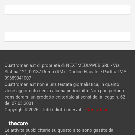
6,
5,
2026
2026
Admin
Admin
Quattromania.it di proprietà di NEXTMEDIAWEB SRL - Via
Sistina 121, 00187 Roma (RM) - Codice Fiscale e Partita I.V.A.
09689341007
Quattromania.it non è una testata giornalistica, in quanto
viene aggiornato senza alcuna periodicità. Non può pertanto
considerarsi un prodotto editoriale ai sensi della legge n. 62
del 07.03.2001
Copyright ©2026 - Tutti i diritti riservati -
Contattaci
Le attività pubblicitarie su questo sito sono gestite da