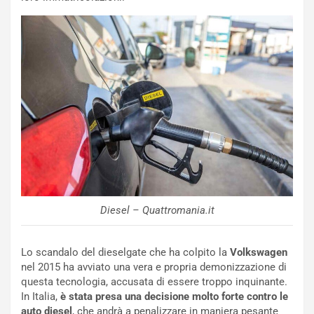
u
n
N
NOTIZIE
u
o
C
v
o
o
n
R
f
e
e
c
r
o
m
r
a
d
t
M
o
Diesel – Quattromania.it
o
l
n
’
d
O
Lo scandalo del dieselgate che ha colpito la
Volkswagen
i
r
nel 2015 ha avviato una vera e propria demonizzazione di
a
a
questa tecnologia, accusata di essere troppo inquinante.
l
r
In Italia,
è stata presa una decisione molto forte contro le
e
i
auto diesel
, che andrà a penalizzare in maniera pesante