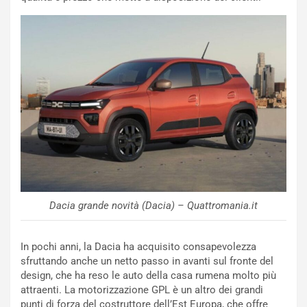
r
C
m
h
a
a
t
l
o
l
l
e
’
n
O
g
r
e
a
D
r
D
i
F
o
o
d
r
i
m
Dacia grande novità (Dacia) – Quattromania.it
P
u
a
l
In pochi anni, la Dacia ha acquisito consapevolezza
r
a
sfruttando anche un netto passo in avanti sul fronte del
t
1
design, che ha reso le auto della casa rumena molto più
e
E
attraenti. La motorizzazione GPL è un altro dei grandi
n
d
punti di forza del costruttore dell’Est Europa, che offre
z
i