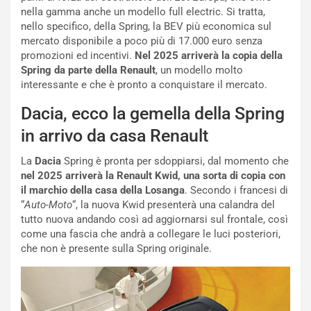
nella gamma anche un modello full electric. Si tratta,
a
t
nello specifico, della Spring, la BEV più economica sul
d
i
mercato disponibile a poco più di 17.000 euro senza
e
o
promozioni ed incentivi.
Nel 2025 arriverà la copia della
l
n
Spring da parte della Renault
, un modello molto
G
:
interessante e che è pronto a conquistare il mercato.
P
U
d
n
Dacia, ecco la gemella della Spring
e
’
l
E
in arrivo da casa Renault
B
s
a
p
La
Dacia
Spring è pronta per sdoppiarsi, dal momento che
h
e
nel 2025 arriverà la Renault Kwid, una sorta di copia con
r
r
il marchio della casa della Losanga
. Secondo i francesi di
a
i
“
Auto-Moto
“, la nuova Kwid presenterà una calandra del
i
e
tutto nuova andando così ad aggiornarsi sul frontale, così
n
n
come una fascia che andrà a collegare le luci posteriori,
:
z
che non è presente sulla Spring originale.
l
a
a
d
F
i
I
G