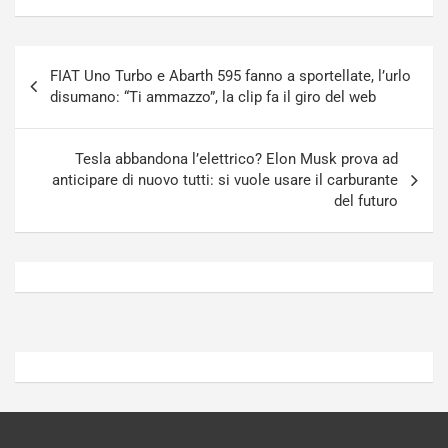
u
z
r
a
n
t
Navigazione
a
a
FIAT Uno Turbo e Abarth 595 fanno a sportellate, l’urlo
articoli
a
[
disumano: “Ti ammazzo”, la clip fa il giro del web
S
V
e
I
p
D
Tesla abbandona l’elettrico? Elon Musk prova ad
a
E
anticipare di nuovo tutti: si vuole usare il carburante
n
O
del futuro
g
]
Agosto
Agosto
5,
4,
2026
2026
Admin
Admin