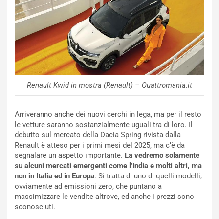
A
u
S
i
m
d
e
a
n
P
t
i
i
e
s
g
Renault Kwid in mostra (Renault) – Quattromania.it
c
h
e
e
l
v
Arriveranno anche dei nuovi cerchi in lega, ma per il resto
a
o
le vetture saranno sostanzialmente uguali tra di loro. Il
C
l
debutto sul mercato della Dacia Spring rivista dalla
o
e
Renault è atteso per i primi mesi del 2025, ma c’è da
r
e
segnalare un aspetto importante.
La vedremo solamente
s
R
su alcuni mercati emergenti come l’India e molti altri, ma
a
i
non in Italia ed in Europa
. Si tratta di uno di quelli modelli,
N
n
ovviamente ad emissioni zero, che puntano a
o
f
massimizzare le vendite altrove, ed anche i prezzi sono
t
o
sconosciuti.
t
r