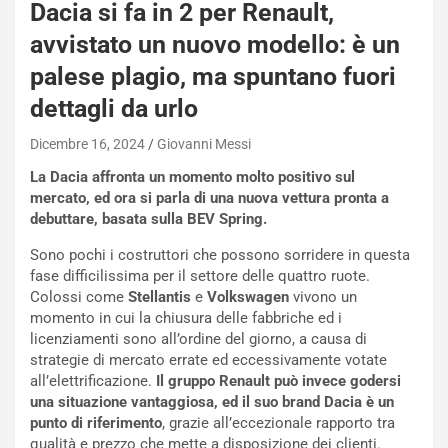
Dacia si fa in 2 per Renault,
avvistato un nuovo modello: è un
palese plagio, ma spuntano fuori
dettagli da urlo
Dicembre 16, 2024
Giovanni Messi
La Dacia affronta un momento molto positivo sul
mercato, ed ora si parla di una nuova vettura pronta a
debuttare, basata sulla BEV Spring.
Sono pochi i costruttori che possono sorridere in questa
NOTIZIE
fase difficilissima per il settore delle quattro ruote.
P
Colossi come
Stellantis
e
Volkswagen
vivono un
l
momento in cui la chiusura delle fabbriche ed i
NOTIZIE
a
licenziamenti sono all’ordine del giorno, a causa di
C
y
strategie di mercato errate ed eccessivamente votate
o
s
all’elettrificazione.
Il gruppo Renault può invece godersi
n
e
una situazione vantaggiosa, ed il suo brand Dacia è un
f
a
punto di riferimento
, grazie all’eccezionale rapporto tra
e
t
qualità e prezzo che mette a disposizione dei clienti.