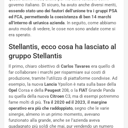
e
i
governo italiano. Di sicuro, ha avuto anche diversi meriti,
:
o
essendo stato uno dei fautori dell’unione tra i gruppi PSA
I
d
ed FCA, permettendo la coesistenza di ben 14 marchi
l
i
all’interno di un’unica azienda
. In seguito, come abbiamo
V
P
avuto modo di vedere, le cose non sono andate come si
i
a
era sperato.
a
r
g
t
Stellantis, ecco cosa ha lasciato al
g
e
i
n
gruppo Stellantis
o
z
p
a
Il primo, chiaro obiettivo di
Carlos Tavares
era quello di
i
d
far collaborare i marchi per risparmiare sui costi di
ù
e
produzione, tramite l’utilizzo di piattaforme condivise. Ad
L
l
esempio, la nuova
Lancia
Ypsilon è nata sulla base della
u
G
Opel
Corsa e della
Peugeot
208, o la
FIAT
Grande Panda
n
P
su quella della nuova
Citroen
C3, ma di esempi potremmo
g
d
farne molti di più.
Tra il 2020 ed il 2023, il margine
o
e
operativo era più che raddoppiato
, segno che le varie
m
l
sinergie, almeno in un primo momento, avevano
a
B
funzionato alla grande, anche se l’azienda aveva
i
a
guadagnato più soldi che mai, pur vendendo un numero