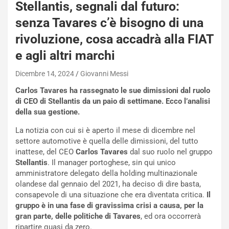
Stellantis, segnali dal futuro:
s
h
senza Tavares c’è bisogno di una
q
rivoluzione, cosa accadrà alla FIAT
a
i
e agli altri marchi
e
-
Dicembre 14, 2024
Giovanni Messi
P
Carlos Tavares ha rassegnato le sue dimissioni dal ruolo
O
di CEO di Stellantis da un paio di settimane. Ecco l’analisi
W
della sua gestione.
E
R
La notizia con cui si è aperto il mese di dicembre nel
S
settore automotive è quella delle dimissioni, del tutto
t
inattese, del CEO
Carlos Tavares
dal suo ruolo nel gruppo
a
Stellantis
. Il manager portoghese, sin qui unico
b
amministratore delegato della holding multinazionale
i
olandese dal gennaio del 2021, ha deciso di dire basta,
l
consapevole di una situazione che era diventata critica.
Il
i
gruppo è in una fase di gravissima crisi a causa, per la
s
gran parte, delle politiche di Tavares
, ed ora occorrerà
c
ripartire quasi da zero.