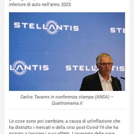
C
h
inferiore di auto nell’anno 2023.
o
r
m
a
p
i
i
n
u
:
t
l
o
a
d
F
a
I
u
A
n
S
S
m
U
e
V
n
Carlos Tavares in conferenza stampa (ANSA) –
E
t
Quattromania.it
l
i
e
s
t
c
Le cose sono poi cambiate, a causa di un’inflazione che
t
e
ha distrutto i mercati e della crisi post-Covid-19 che ha
r
l
iniziato a lasciare i suoi effetti. L’avanzata delle case