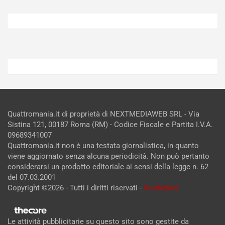
Agosto
Agosto
6,
5,
2026
2026
Admin
Admin
Quattromania.it di proprietà di NEXTMEDIAWEB SRL - Via
Sistina 121, 00187 Roma (RM) - Codice Fiscale e Partita I.V.A.
09689341007
Quattromania.it non è una testata giornalistica, in quanto
viene aggiornato senza alcuna periodicità. Non può pertanto
considerarsi un prodotto editoriale ai sensi della legge n. 62
del 07.03.2001
Copyright ©2026 - Tutti i diritti riservati -
Contattaci
Le attività pubblicitarie su questo sito sono gestite da