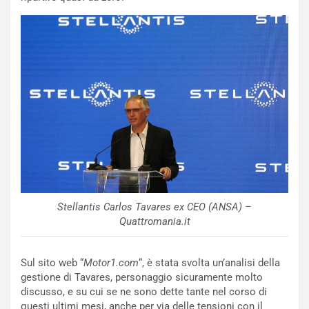
e
u
n
N
NOTIZIE
u
o
C
v
o
o
n
R
f
e
e
c
r
o
m
r
a
d
t
Stellantis Carlos Tavares ex CEO (ANSA) –
M
o
Quattromania.it
o
l
n
’
d
O
Sul sito web “
Motor1.com
“, è stata svolta un’analisi della
i
r
gestione di Tavares, personaggio sicuramente molto
a
a
discusso, e su cui se ne sono dette tante nel corso di
l
r
questi ultimi mesi, anche per via delle tensioni con il