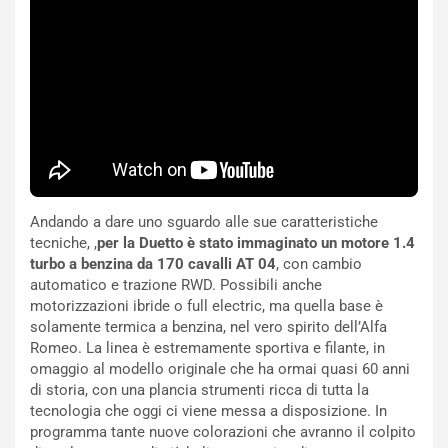
F
i
I
G
A
u
S
i
m
d
e
a
n
P
t
i
i
e
s
g
c
h
Andando a dare uno sguardo alle sue caratteristiche
e
e
tecniche, ,
per la Duetto è stato immaginato un motore 1.4
l
v
turbo a benzina da 170 cavalli AT 04
, con cambio
a
o
automatico e trazione RWD. Possibili anche
C
l
motorizzazioni ibride o full electric, ma quella base è
o
e
solamente termica a benzina, nel vero spirito dell’Alfa
r
e
Romeo. La linea è estremamente sportiva e filante, in
s
R
omaggio al modello originale che ha ormai quasi 60 anni
a
i
di storia, con una plancia strumenti ricca di tutta la
N
n
tecnologia che oggi ci viene messa a disposizione. In
o
f
programma tante nuove colorazioni che avranno il colpito
t
o