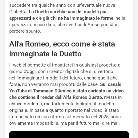
n
d
succedere tra qualche anno con un’eventuale nuova
z
i
Giulietta.
La Duetto sarebbe uno dei modelli più
a
t
apprezzati e c’è già chi ne ha immaginato le forme
, nella
d
i
speranza, chi può dirlo, che i vertici di Arese possano
e
o
perdere spunto.
l
n
G
:
Alfa Romeo, ecco come è stata
P
U
immaginata la Duetto
d
n
e
’
Il web ci permette di imbatterci in qualsiasi progetto al
l
E
giorno d’oggi, con i creator digitali che si divertono
B
s
nell’immaginare i modelli del futuro, anche quelli che,
a
p
forse, non verranno mai prodotti dalle case.
Sul canale
h
e
YouTube di Tommaso D’Amico è stato caricato un video
r
r
che contiene il render dell’Alfa Romeo Duetto
, rivista in
a
i
chiave moderna, ma fortemente ispirata al modello
i
e
originale. In base a quanto riportato nel video, è stato
n
n
immaginato un suo ritorno sul mercato nel 2025, cosa
:
z
ovviamente impossibile, ma per il futuro mai dire mai.
l
a
a
d