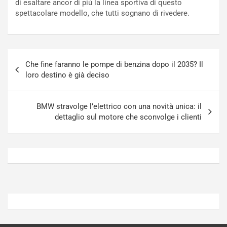
di esaltare ancor di più la linea sportiva di questo
t
r
spettacolare modello, che tutti sognano di rivedere.
u
z
r
a
n
t
a
a
Navigazione
a
[
Che fine faranno le pompe di benzina dopo il 2035? Il
articoli
S
V
loro destino è già deciso
e
I
p
D
a
E
BMW stravolge l’elettrico con una novità unica: il
n
O
dettaglio sul motore che sconvolge i clienti
g
]
Agosto
Agosto
5,
4,
2026
2026
Admin
Admin