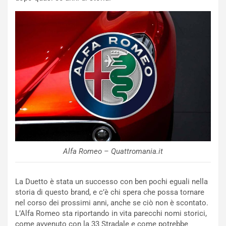
e
t
r
C
m
h
a
a
t
l
o
l
l
e
’
n
O
g
r
e
a
D
r
D
i
F
o
o
Alfa Romeo – Quattromania.it
d
r
i
m
P
u
La Duetto è stata un successo con ben pochi eguali nella
a
l
storia di questo brand, e c’è chi spera che possa tornare
r
a
nel corso dei prossimi anni, anche se ciò non è scontato.
t
1
L’Alfa Romeo sta riportando in vita parecchi nomi storici,
e
E
come avvenuto con la 33 Stradale e come potrebbe