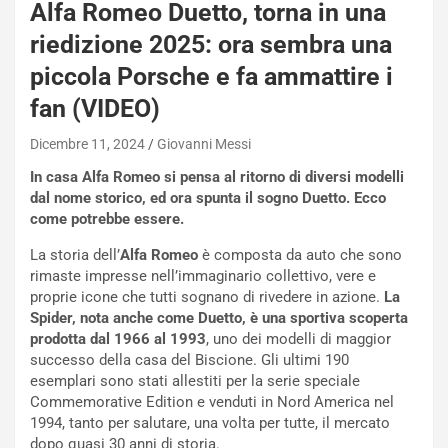
Alfa Romeo Duetto, torna in una
riedizione 2025: ora sembra una
piccola Porsche e fa ammattire i
fan (VIDEO)
Dicembre 11, 2024
Giovanni Messi
In casa Alfa Romeo si pensa al ritorno di diversi modelli
dal nome storico, ed ora spunta il sogno Duetto. Ecco
come potrebbe essere.
La storia dell’
Alfa Romeo
è composta da auto che sono
rimaste impresse nell’immaginario collettivo, vere e
NOTIZIE
proprie icone che tutti sognano di rivedere in azione.
La
P
Spider, nota anche come Duetto, è una sportiva scoperta
l
prodotta dal 1966 al 1993
, uno dei modelli di maggior
NOTIZIE
a
successo della casa del Biscione. Gli ultimi 190
C
y
esemplari sono stati allestiti per la serie speciale
o
s
Commemorative Edition e venduti in Nord America nel
n
e
1994, tanto per salutare, una volta per tutte, il mercato
f
a
dopo quasi 30 anni di storia.