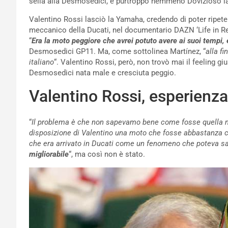
sella alla Desmosedici, e purtroppo nemmeno Dovizioso la
Valentino Rossi lasciò la Yamaha, credendo di poter ripete
meccanico della Ducati, nel documentario DAZN ‘Life in Red
“
Era la moto peggiore che avrei potuto avere ai suoi tempi,
Desmosedici GP11. Ma, come sottolinea Martínez, “
alla fi
italiano
“. Valentino Rossi, però, non trovò mai il feeling gi
Desmosedici nata male e cresciuta peggio.
Valentino Rossi, esperienz
“
Il problema è che non sapevamo bene come fosse quella mot
disposizione di Valentino una moto che fosse abbastanza 
che era arrivato in Ducati come un fenomeno che poteva sa
migliorabile
“, ma così non è stato.