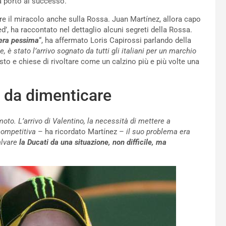
 portò al successo.
re il miracolo anche sulla Rossa. Juan Martínez, allora capo
’, ha raccontato nel dettaglio alcuni segreti della Rossa.
 era pessima
“, ha affermato Loris Capirossi parlando della
ne, è stato l’arrivo sognato da tutti gli italiani per un marchio
usto e chiese di rivoltare come un calzino più e più volte una
a da dimenticare
o. L’arrivo di Valentino, la necessità di mettere a
competitiva
– ha ricordato Martínez –
il suo problema era
lvare
la Ducati da una situazione, non difficile, ma