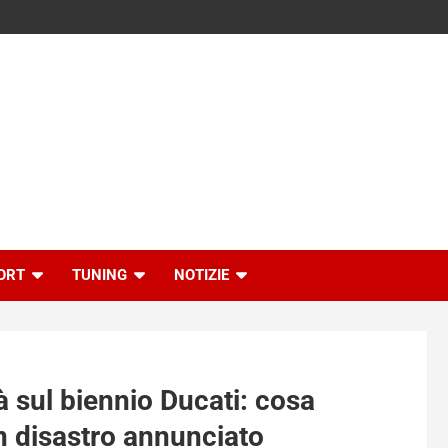
ORT
TUNING
NOTIZIE
à sul biennio Ducati: cosa
n disastro annunciato