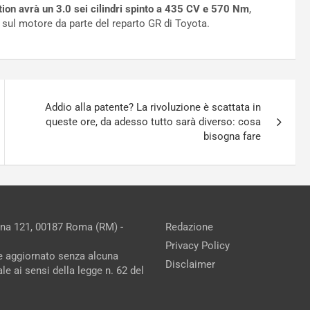
ition avrà un 3.0 sei cilindri spinto a 435 CV e 570 Nm
,
 sul motore da parte del reparto GR di Toyota.
Addio alla patente? La rivoluzione è scattata in
queste ore, da adesso tutto sarà diverso: cosa
bisogna fare
ina 121, 00187 Roma (RM) -
Redazione
Privacy Policy
ne aggiornato senza alcuna
Disclaimer
e ai sensi della legge n. 62 del