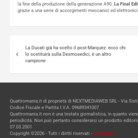
la fine della produzione della generazione A90.
La Final Ed
grazie a una serie di accorgimenti meccanici ed elettronici
Navigazione
La Ducati già ha scelto il post-Marquez: ecco chi
articoli
lo sostituirà sulla Desmosedici, è un altro
campione
Quattromania.it di proprietà di NEXTMEDIAWEB SRL - Via Sist
Codice Fiscale e Partita I.V.A. 09689341007
Quattromania.it non è una testata giornalistica, in quanto vie
periodicità. Non può pertanto considerarsi un prodotto editorial
07.03.2001
Copyright ©2026 - Tutti i diritti riservati -
Contattaci