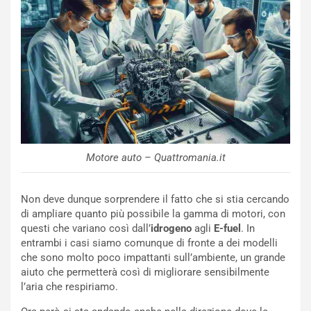
P
l
NOTIZIE
a
C
y
o
s
n
e
f
a
e
t
r
C
m
h
Motore auto – Quattromania.it
a
a
t
l
o
l
Non deve dunque sorprendere il fatto che si stia cercando
l
e
di ampliare quanto più possibile la gamma di motori, con
’
n
questi che variano così dall’
idrogeno
agli
E-fuel
. In
O
g
entrambi i casi siamo comunque di fronte a dei modelli
r
e
che sono molto poco impattanti sull’ambiente, un grande
a
D
aiuto che permetterà così di migliorare sensibilmente
r
D
l’aria che respiriamo.
i
F
o
o