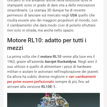
Ora però si sta andando anche nella direzione dove le
d
r
stampanti sono in grado di dare vita a delle innovazioni
i
m
straordinarie. La stampa 3D dunque ha di recente
P
u
permesso di lanciare sul mercato negli
USA
quello che
a
l
risulta essere uno dei maggiori propulsori al mondo, con
r
a
il cambiamento che darà modo così di poterlo sfruttare
t
1
non solo in strada, ma anche nello spazio.
e
E
n
d
Motore RL10: adatto per tutti i
z
i
mezzi
a
t
d
i
La prima volta che il
motore RL10
venne alla luce era il
e
o
1962, grazie all’azienda
Aerojet Rocketdyne
. Negli anni il
l
n
suo utilizzo è quello di alimentare i pezzi di hardware
G
:
militari e aiutare le astronavi nell’esplorazione dei pianeti.
P
U
Da allora ha subito diverse migliorie e
vari cambiamenti
d
n
per poter essere perfezionato
sempre di più, fino ad
e
’
arrivare alla versione
RL10E-1.
l
E
B
s
a
p
h
e