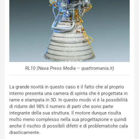
r
r
a
i
i
e
n
n
:
z
l
a
a
d
F
i
I
G
A
u
S
i
RL10 (Nasa Press Media – quattromania.it)
m
d
e
a
La grande novità in questo caso è il fatto che al proprio
n
P
interno presenta una camera di spinta che è progettata in
t
i
rame e stampata in 3D. In questo modo vi è la possibilità
i
e
di ridurre del 98% il numero di parti che sono parte
s
g
integrante della sua struttura. Il motore dunque risulta
c
h
molto meno complesso nella sua progettazione e quindi
e
e
anche il rischio di possibili difetti e di problematiche cala
l
v
drasticamente.
a
o