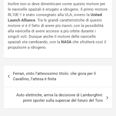
C
l
Inoltre non si deve dimenticare come questo motore per
o
e
le navicelle spaziali è erogato a idrogeno. Il primo motore
r
e
RL10E-1 è stato consegnato alla ULA, ovvero la
United
s
R
Launch Alliance
. Tra le grandi caratteristiche di questo
a
i
motore vi è il fatto di avere più riavvii, con la possibilità
N
n
alla navicella di avere accessi a più orbite durante i
o
f
singoli voli. Dunque anche il motore delle navicelle
t
o
spaziali sta cambiando, con la
NASA
che sfrutterà così il
t
r
propulsore a idrogeno.
u
z
r
a
n
t
a
a
Navigazione
a
[
Ferrari, vinto l’attesissimo titolo: che gioia per il
articoli
S
V
Cavallino, l’attesa è finita
e
I
p
D
a
E
Auto elettriche, arriva la decisione di Lamborghini:
n
O
primi spoiler sulla supercar del futuro del Toro
g
]
Agosto
Agosto
5,
4,