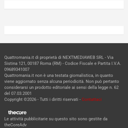
2026
2026
Admin
Admin
Quattromania.it di proprietà di NEXTMEDIAWEB SRL - Via
Sistina 121, 00187 Roma (RM) - Codice Fiscale e Partita I.V.A.
09689341007
Quattromania.it non è una testata giornalistica, in quanto
viene aggiornato senza alcuna periodicità. Non può pertanto
considerarsi un prodotto editoriale ai sensi della legge n. 62
del 07.03.2001
Copyright ©2026 - Tutti i diritti riservati -
Contattaci
Le attività pubblicitarie su questo sito sono gestite da
theCoreAdv