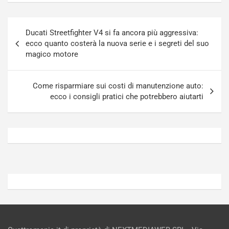
r
a
n
t
Navigazione
a
a
Ducati Streetfighter V4 si fa ancora più aggressiva:
articoli
a
[
ecco quanto costerà la nuova serie e i segreti del suo
S
V
magico motore
e
I
p
D
a
E
Come risparmiare sui costi di manutenzione auto:
n
O
ecco i consigli pratici che potrebbero aiutarti
g
]
Agosto
Agosto
5,
4,
2026
2026
Admin
Admin