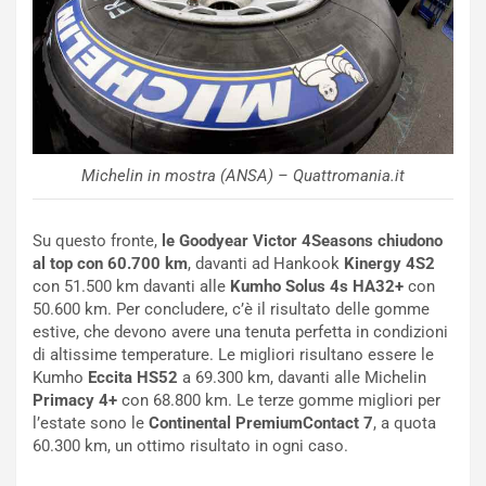
A
u
S
i
m
d
e
a
n
P
t
i
i
e
s
g
Michelin in mostra (ANSA) – Quattromania.it
c
h
e
e
l
v
Su questo fronte,
le Goodyear Victor 4Seasons chiudono
a
o
al top con 60.700 km
, davanti ad Hankook
Kinergy 4S2
C
l
con 51.500 km davanti alle
Kumho Solus 4s HA32+
con
o
e
50.600 km. Per concludere, c’è il risultato delle gomme
r
e
estive, che devono avere una tenuta perfetta in condizioni
s
R
di altissime temperature. Le migliori risultano essere le
a
i
Kumho
Eccita HS52
a 69.300 km, davanti alle Michelin
N
n
Primacy 4+
con 68.800 km. Le terze gomme migliori per
o
f
l’estate sono le
Continental
PremiumContact 7
, a quota
t
o
60.300 km, un ottimo risultato in ogni caso.
t
r
u
z