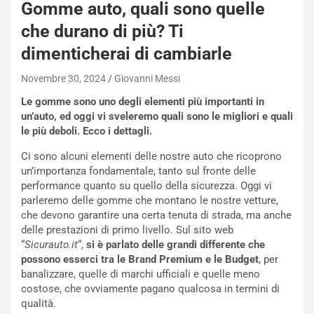
Gomme auto, quali sono quelle
che durano di più? Ti
dimenticherai di cambiarle
Novembre 30, 2024
Giovanni Messi
Le gomme sono uno degli elementi più importanti in
un’auto, ed oggi vi sveleremo quali sono le migliori e quali
le più deboli. Ecco i dettagli.
Ci sono alcuni elementi delle nostre auto che ricoprono
un’importanza fondamentale, tanto sul fronte delle
NOTIZIE
performance quanto su quello della sicurezza. Oggi vi
P
parleremo delle gomme che montano le nostre vetture,
l
che devono garantire una certa tenuta di strada, ma anche
NOTIZIE
a
delle prestazioni di primo livello. Sul sito web
C
y
“
Sicurauto.it
“,
si è parlato delle grandi differente che
o
s
possono esserci tra le Brand Premium e le Budget
, per
n
e
banalizzare, quelle di marchi ufficiali e quelle meno
f
a
costose, che ovviamente pagano qualcosa in termini di
e
t
qualità.
r
C