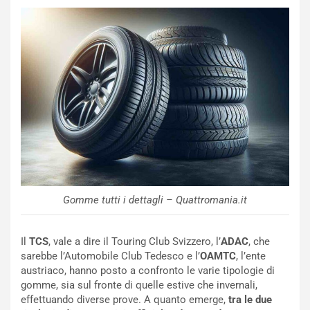
m
h
a
a
t
l
o
l
l
e
’
n
O
g
r
e
a
D
r
D
i
F
o
o
d
r
i
m
Gomme tutti i dettagli – Quattromania.it
P
u
a
l
r
a
Il
TCS
, vale a dire il Touring Club Svizzero, l’
ADAC
, che
t
1
sarebbe l’Automobile Club Tedesco e l’
OAMTC
, l’ente
e
E
austriaco, hanno posto a confronto le varie tipologie di
n
d
gomme, sia sul fronte di quelle estive che invernali,
z
i
effettuando diverse prove. A quanto emerge,
tra le due