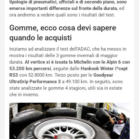
a
t
tipologie di pneumatici, ufficiali e di secondo piano, sono
d
i
emerse importanti differenze sul fronte della durata
, ed
e
o
ora andremo a vedere quali sono i risultati del test.
l
n
Gomme, ecco cosa devi sapere
G
:
P
U
quando le acquisti
d
n
e
’
Iniziamo ad analizzare il test dell’ADAC, che ha messo in
l
E
mostra i risultati delle 3 gomme invernali di maggior
B
s
durata.
Al vertice si è issata la Michelin con le Alpin 6 con
a
p
53.200 km percorsi
, seguite dalle
Hankook Winter i*cept
h
e
RS3
con 52.8000 km. Terzo posto per le
Goodyear
r
r
UltraGrip Performance 3
a 49.100 km. In seguito, sono
a
i
state analizzate le gomme 4 stagioni, utili sia in estate
i
e
che in inverno.
n
n
:
z
l
a
a
d
F
i
I
G