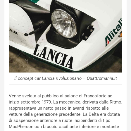
N
NOTIZIE
u
o
C
v
o
o
n
R
f
e
e
c
r
o
m
r
a
d
t
M
o
o
l
Il concept car Lancia rivoluzionario – Quattromania.it
n
’
d
O
i
r
Venne svelata al pubblico al salone di Francoforte ad
a
a
inizio settembre 1979. La meccanica, derivata dalla Ritmo,
l
r
rappresentava un netto passo in avanti rispetto alle
e
i
vetture della generazione precedente. La Delta era dotata
:
o
di sospensione anteriore a ruote indipendenti di tipo
I
d
MacPherson con braccio oscillante inferiore e montante