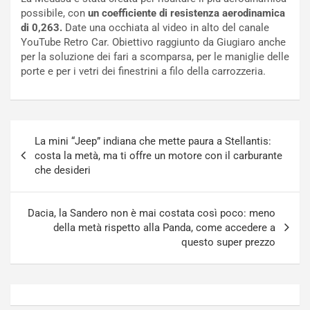
c
r
possibile, con
un coefficiente di resistenza aerodinamica
a
s
di 0,263.
Date una occhiata al video in alto del canale
t
a
YouTube Retro Car. Obiettivo raggiunto da Giugiaro anche
o
N
per la soluzione dei fari a scomparsa, per le maniglie delle
N
o
porte e per i vetri dei finestrini a filo della carrozzeria.
o
t
n
t
P
u
l
r
Navigazione
u
n
La mini “Jeep” indiana che mette paura a Stellantis:
articoli
g
a
costa la metà, ma ti offre un motore con il carburante
-
a
che desideri
i
S
n
e
R
p
Dacia, la Sandero non è mai costata così poco: meno
E
a
della metà rispetto alla Panda, come accedere a
E
n
questo super prezzo
V
g
Agosto
Agosto
6,
5,
2026
2026
Admin
Admin