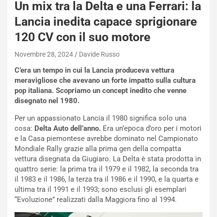
Un mix tra la Delta e una Ferrari: la
a
i
Lancia inedita capace sprigionare
e
120 CV con il suo motore
-
P
Novembre 28, 2024
Davide Russo
O
W
C’era un tempo in cui la Lancia produceva vettura
E
meravigliose che avevano un forte impatto sulla cultura
R
pop italiana. Scopriamo un concept inedito che venne
S
disegnato nel 1980.
t
a
Per un appassionato Lancia il 1980 significa solo una
b
cosa:
Delta Auto dell’anno.
Era un’epoca d’oro per i motori
i
e la Casa piemontese avrebbe dominato nel Campionato
l
Mondiale Rally grazie alla prima gen della compatta
i
vettura disegnata da Giugiaro. La Delta è stata prodotta in
s
quattro serie: la prima tra il 1979 e il 1982, la seconda tra
c
il 1983 e il 1986, la terza tra il 1986 e il 1990, e la quarta e
e
ultima tra il 1991 e il 1993; sono esclusi gli esemplari
u
“Evoluzione” realizzati dalla Maggiora fino al 1994.
n