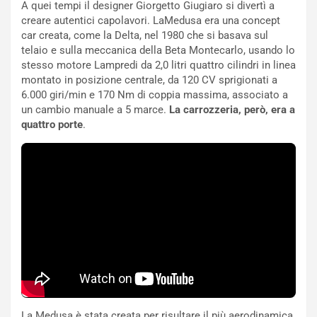
A quei tempi il designer Giorgetto Giugiaro si divertì a
p
i
creare autentici capolavori. LaMedusa era una concept
i
n
car creata, come la Delta, nel 1980 che si basava sul
u
:
telaio e sulla meccanica della Beta Montecarlo, usando lo
t
l
stesso motore Lampredi da 2,0 litri quattro cilindri in linea
o
a
montato in posizione centrale, da 120 CV sprigionati a
d
F
6.000 giri/min e 170 Nm di coppia massima, associato a
a
I
un cambio manuale a 5 marce.
La carrozzeria, però, era a
u
A
quattro porte
.
n
S
S
m
U
e
V
n
E
t
l
i
e
s
t
c
t
e
r
l
i
a
f
C
i
o
La Medusa è stata creata per risultare il più aerodinamica