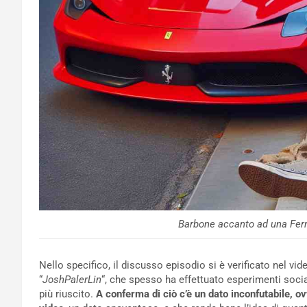
Barbone accanto ad una Ferr
Nello specifico, il discusso episodio si è verificato nel vi
“
JoshPalerLin
“, che spesso ha effettuato esperimenti socia
più riuscito.
A conferma di ciò c’è un dato inconfutabile, ov