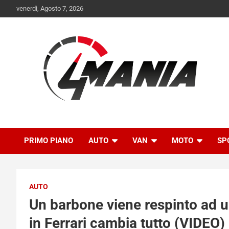
Skip
venerdì, Agosto 7, 2026
to
content
Il mondo delle quattroruote senza più segreti
QuattroMania
PRIMO PIANO
AUTO
VAN
MOTO
SP
AUTO
Un barbone viene respinto ad u
in Ferrari cambia tutto (VIDEO)