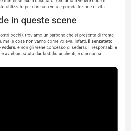
nto interesse abbia suscitato. Andiamo a vedere cosa è
o utilizzato per dare una vera e propria lezione di vita.
ade in queste scene
vostri occhi), troviamo un barbone che si presenta di fronte
a, ma le cose non vanno come voleva. Infatti,
il senzatetto
ò vedere
, e non gli viene concesso di sedersi. Il responsabile
e avrebbe potuto dar fastidio ai clienti, e che non si