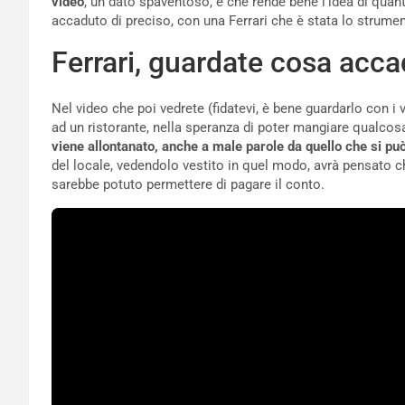
video
, un dato spaventoso, e che rende bene l’idea di qua
accaduto di preciso, con una Ferrari che è stata lo strument
Ferrari, guardate cosa acc
Nel video che poi vedrete (fidatevi, è bene guardarlo con i 
ad un ristorante, nella speranza di poter mangiare qualcos
viene allontanato, anche a male parole da quello che si pu
del locale, vedendolo vestito in quel modo, avrà pensato ch
sarebbe potuto permettere di pagare il conto.