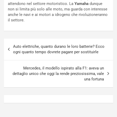
a
i
attendono nel settore motoristico. La
Yamaha
dunque
N
n
non si limita più solo alle moto, ma guarda con interesse
o
f
anche le navi e ai motori a idrogeno che rivoluzioneranno
t
o
il settore.
t
r
u
z
r
a
n
t
Navigazione
a
a
Auto elettriche, quanto durano le loro batterie? Ecco
articoli
a
[
ogni quanto tempo dovrete pagare per sostituirle
S
V
e
I
p
D
Mercedes, il modello ispirato alla F1: aveva un
a
E
dettaglio unico che oggi la rende preziosissima, vale
n
O
una fortuna
g
]
Agosto
Agosto
5,
4,
2026
2026
Admin
Admin