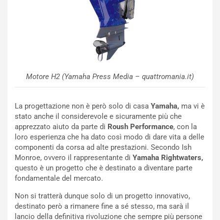
:
z
l
a
a
d
F
i
I
G
A
u
S
i
m
d
Motore H2 (Yamaha Press Media – quattromania.it)
e
a
n
P
La progettazione non è però solo di casa
Yamaha,
ma vi è
t
i
stato anche il considerevole e sicuramente più che
i
e
apprezzato aiuto da parte di
Roush Performance
, con la
s
g
loro esperienza che ha dato così modo di dare vita a delle
c
h
componenti da corsa ad alte prestazioni. Secondo Ish
e
e
Monroe, ovvero il rappresentante di
Yamaha Rightwaters,
l
v
questo è un progetto che è destinato a diventare parte
a
o
fondamentale del mercato.
C
l
o
e
Non si tratterà dunque solo di un progetto innovativo,
r
e
destinato però a rimanere fine a sé stesso, ma sarà il
s
R
lancio della definitiva rivoluzione che sempre più persone