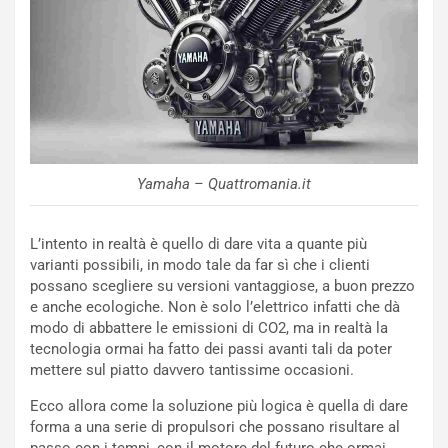
C
y
o
s
n
e
f
a
e
t
r
C
m
h
a
a
t
l
Yamaha – Quattromania.it
o
l
l
e
’
n
L’intento in realtà è quello di dare vita a quante più
O
g
varianti possibili, in modo tale da far sì che i clienti
r
e
possano scegliere su versioni vantaggiose, a buon prezzo
a
D
e anche ecologiche. Non è solo l’elettrico infatti che dà
r
D
modo di abbattere le emissioni di CO2, ma in realtà la
i
F
tecnologia ormai ha fatto dei passi avanti tali da poter
o
o
mettere sul piatto davvero tantissime occasioni.
d
r
i
m
Ecco allora come la soluzione più logica è quella di dare
P
u
forma a una serie di propulsori che possano risultare al
a
l