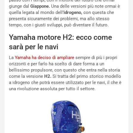
passo con i tempi, con il motore del futuro che ormai
r
a
giunge dal
Giappone.
Una delle versioni più note ormai è
t
1
quella legata al mondo dell’
idrogeno,
con questa che
e
E
presenta sicuramente dei problemi, ma allo stesso
n
d
tempo, con i giusti sviluppi, può diventare il futuro.
z
i
a
t
Yamaha motore H2: ecco come
d
i
sarà per le navi
e
o
l
n
La
Yamaha ha deciso di ampliare
sempre di più i propri
G
:
orizzonti e per farlo ha scelto di dare forma a un
P
U
bellissimo propulsore, con questo che entra nella storia
d
n
come la versione
H2.
Si tratta del primo storico modello
e
’
a idrogeno che potrà essere utilizzato per le navi, il che è
l
E
una rivoluzione assoluta per tutto il settore.
B
s
a
p
h
e
r
r
a
i
i
e
n
n