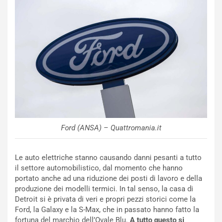
o
n
R
f
e
e
c
r
o
m
r
a
d
t
M
o
o
l
n
’
d
O
i
r
Ford (ANSA) – Quattromania.it
a
a
l
r
e
i
Le auto elettriche stanno causando danni pesanti a tutto
:
o
il settore automobilistico, dal momento che hanno
I
d
portato anche ad una riduzione dei posti di lavoro e della
l
i
produzione dei modelli termici. In tal senso, la casa di
V
P
Detroit si è privata di veri e propri pezzi storici come la
i
a
Ford, la Galaxy e la S-Max, che in passato hanno fatto la
a
r
fortuna del marchio dell’Ovale Blu.
A tutto questo si