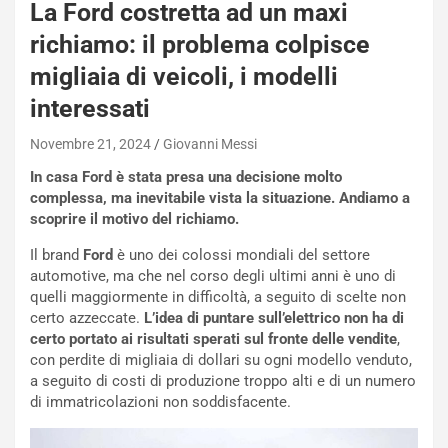
-
La Ford costretta ad un maxi
P
richiamo: il problema colpisce
O
W
migliaia di veicoli, i modelli
E
interessati
R
S
Novembre 21, 2024
Giovanni Messi
t
a
In casa Ford è stata presa una decisione molto
b
complessa, ma inevitabile vista la situazione. Andiamo a
i
scoprire il motivo del richiamo.
l
Il brand
Ford
è uno dei colossi mondiali del settore
i
automotive, ma che nel corso degli ultimi anni è uno di
s
quelli maggiormente in difficoltà, a seguito di scelte non
c
certo azzeccate.
L’idea di puntare sull’elettrico non ha di
e
certo portato ai risultati sperati sul fronte delle vendite
,
u
con perdite di migliaia di dollari su ogni modello venduto,
n
a seguito di costi di produzione troppo alti e di un numero
N
di immatricolazioni non soddisfacente.
NOTIZIE
u
o
C
v
o