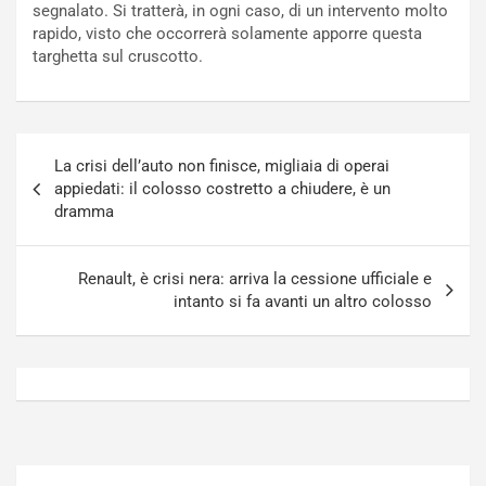
segnalato. Si tratterà, in ogni caso, di un intervento molto
N
o
rapido, visto che occorrerà solamente apporre questa
o
t
targhetta sul cruscotto.
n
t
P
u
l
r
u
n
Navigazione
g
a
La crisi dell’auto non finisce, migliaia di operai
articoli
-
a
appiedati: il colosso costretto a chiudere, è un
i
S
dramma
n
e
R
p
E
a
Renault, è crisi nera: arriva la cessione ufficiale e
E
n
intanto si fa avanti un altro colosso
V
g
Agosto
Agosto
6,
5,
2026
2026
Admin
Admin