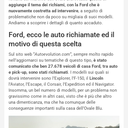
g
t
aggiunge il tema dei richiami, con la Ford che è
g
e
nuovamente costretta ad intervenire
, a seguito di
i
n
problematiche non da poco su migliaia di suoi modelli.
o
z
Andiamo a scoprire i dettagli di quanto accaduto.
p
a
i
d
Ford, ecco le auto richiamate ed il
ù
e
motivo di questa scelta
L
l
u
G
Sul sito web “
Autoevolution.com
“, sempre molto rapido
n
P
nell’aggiornarci su tematiche di questo tipo,
è stato
g
d
comunicato che ben 27.678 veicoli di casa Ford, tra auto
o
e
e pick-up, sono stati richiamati
. I modelli sui quali si
m
l
dovrà intervenire sono l’Explorer, l’F-150, il
Lincoln
a
B
l’Aviator, l’Escape, il Corsair, l’Expedition ed il Navigator.
i
a
Insomma, un bel numero di modelli, per un problema non
C
h
gravissimo come in altri casi, visto che è più che altro
o
r
una dimenticanza, ma che ha comunque delle
m
a
conseguenze importanti sulla casa dell’Ovale Blu.
p
i
i
n
u
: