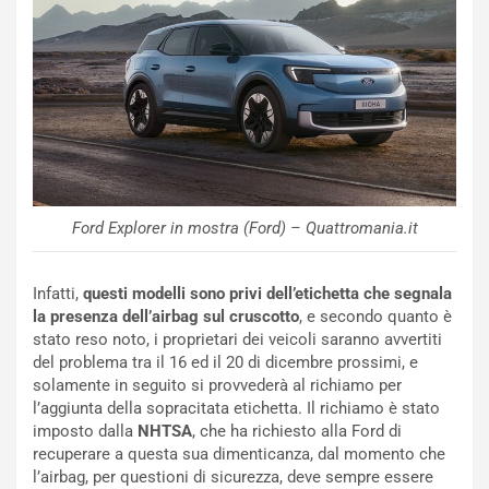
t
l
o
a
d
F
a
I
u
A
n
S
S
m
U
e
V
n
E
t
Ford Explorer in mostra (Ford) – Quattromania.it
l
i
e
s
t
c
Infatti,
questi modelli sono privi dell’etichetta che segnala
t
e
la presenza dell’airbag sul cruscotto
, e secondo quanto è
r
l
stato reso noto, i proprietari dei veicoli saranno avvertiti
i
a
del problema tra il 16 ed il 20 di dicembre prossimi, e
f
C
solamente in seguito si provvederà al richiamo per
i
o
l’aggiunta della sopracitata etichetta. Il richiamo è stato
c
r
imposto dalla
NHTSA
, che ha richiesto alla Ford di
a
s
recuperare a questa sua dimenticanza, dal momento che
t
a
l’airbag, per questioni di sicurezza, deve sempre essere
o
N