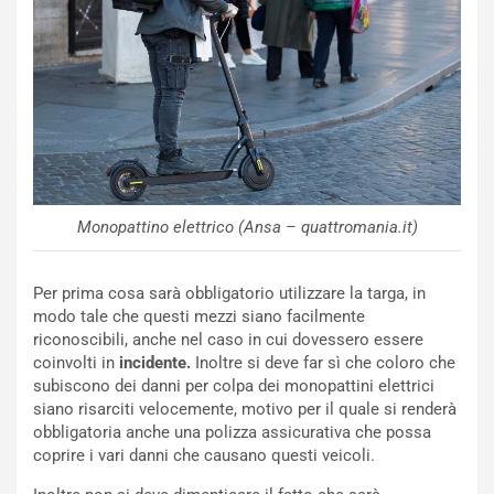
C
h
o
r
m
a
p
i
i
n
u
:
t
l
o
a
d
F
a
I
Monopattino elettrico (Ansa – quattromania.it)
u
A
n
S
Per prima cosa sarà obbligatorio utilizzare la targa, in
S
m
modo tale che questi mezzi siano facilmente
U
e
riconoscibili, anche nel caso in cui dovessero essere
V
n
coinvolti in
incidente.
Inoltre si deve far sì che coloro che
E
t
subiscono dei danni per colpa dei monopattini elettrici
l
i
siano risarciti velocemente, motivo per il quale si renderà
e
s
obbligatoria anche una polizza assicurativa che possa
t
c
coprire i vari danni che causano questi veicoli.
t
e
r
l