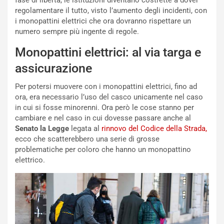
fase di libertà, le istituzioni diventano costrette a dover
e
i
regolamentare il tutto, visto l’aumento degli incidenti, con
:
o
i monopattini elettrici che ora dovranno rispettare un
I
d
numero sempre più ingente di regole.
l
i
V
P
Monopattini elettrici: al via targa e
i
a
a
r
assicurazione
g
t
g
e
Per potersi muovere con i monopattini elettrici, fino ad
i
n
ora, era necessario l’uso del casco unicamente nel caso
o
z
in cui si fosse minorenni. Ora però le cose stanno per
p
a
cambiare e nel caso in cui dovesse passare anche al
i
d
Senato la Legge
legata al
rinnovo del Codice della Strada,
ù
e
ecco che scatterebbero una serie di grosse
L
l
problematiche per coloro che hanno un monopattino
u
G
elettrico.
n
P
g
d
o
e
m
l
a
B
i
a