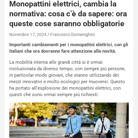
Monopattini elettrici, cambia la
s
h
normativa: cosa c’è da sapere: ora
q
queste cose saranno obbligatorie
a
i
Novembre 17, 2024
Francesco Domenighini
e
-
Importanti cambiamenti per i monopattini elettrici, con gli
P
italiani che ora dovranno fare attenzione alle novità.
O
La mobilità interna alle grandi città si è ormai
W
rivoluzionata da diverso tempo, con sempre più persone,
E
in particolar modo giovani, che stanno utilizzando dei
R
mezzi innovativi e molto ecologici per muoversi. Questo
S
ha portato all’esplosione dei monopattini elettrici, con
t
questi che sono ormai sempre più richiesti.
a
b
i
l
i
s
c