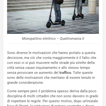
e
u
n
N
NOTIZIE
u
o
C
v
o
o
n
Monopattino elettrico – Quattromania.it
R
f
e
e
c
r
Sono diverse le motivazioni che hanno portato a questa
o
m
decisione, ma ciò che conta maggiormente è il fatto che
r
a
con essi ci si può muovere nelle strade più strette della
d
t
città senza cause inquinamento e allo stesso tempo
M
o
senza provocare un aumento del
traffico.
Tutte queste
o
l
sono delle motivazioni che meritano di essere tenute in
n
’
grande considerazione.
d
O
Come sempre però il problema spesso deriva dalla poco
i
r
disciplina di molti cittadini che non sono davvero in grado
a
a
di rispettare le regole. Per questo motivo, dopo un’iniziale
l
r