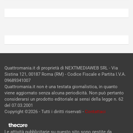
Agosto
Agosto
6,
5,
2026
2026
Admin
Admin
Quattromania.it di proprietà di NEXTMEDIAWEB SRL - Via
Sistina 121, 00187 Roma (RM) - Codice Fiscale e Partita I.V.A.
09689341007
Quattromania.it non è una testata giornalistica, in quanto
viene aggiornato senza alcuna periodicità. Non può pertanto
considerarsi un prodotto editoriale ai sensi della legge n. 62
del 07.03.2001
Copyright ©2026 - Tutti i diritti riservati -
Contattaci
Le attività pubblicitarie su questo sito sono gestite da