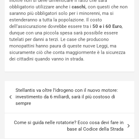
Inoltre non si deve dimenticare il fatto che sarà
i
a
obbligatorio utilizzare anche i
caschi,
con questi che non
f
C
saranno più obbligatori solo per i minorenni, ma si
i
o
estenderanno a tutta la popolazione. Il costo
c
r
dell’assicurazione dovrebbe essere tra i
50 e i 60 Euro
,
a
s
dunque con una piccola spesa sarà possibile essere
t
a
tutelati per danni a terzi. Le case che producono
o
N
monopattini hanno paura di queste nuove Leggi, ma
N
o
sicuramente ciò che conta maggiormente è la sicurezza
o
t
dei cittadini quando vanno in strada.
n
t
P
u
l
r
u
n
Navigazione
g
a
Stellantis va oltre l’idrogeno con il nuovo motore:
articoli
-
a
investimento da 6 miliardi, sarà il più costoso di
i
S
sempre
n
e
R
p
E
a
Come si guida nelle rotatorie? Ecco cosa devi fare in
E
n
base al Codice della Strada
V
g