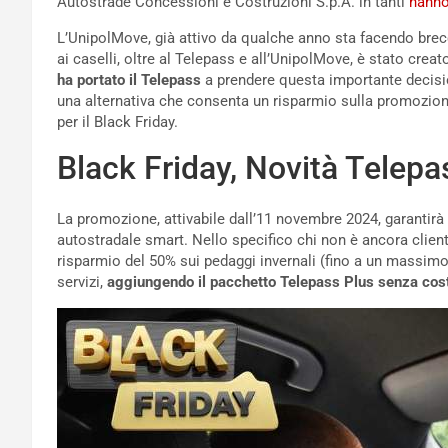
Autostrade Concessioni e Costruzioni S.p.A. in tanti
hanno
L’UnipolMove, già attivo da qualche anno sta facendo brecci
ai caselli, oltre al Telepass e all’UnipolMove, è stato cre
ha portato il Telepass
a prendere questa importante decision
una alternativa che consenta un risparmio sulla promozione.
per il Black Friday.
Black Friday, Novità Telepa
La promozione, attivabile dall’11 novembre 2024, garantirà
autostradale smart. Nello specifico chi non è ancora clien
risparmio del 50% sui pedaggi invernali (fino a un massimo 
servizi,
aggiungendo il pacchetto Telepass Plus senza cost