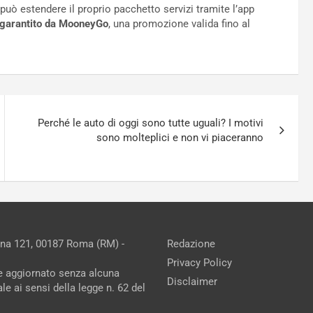
e può estendere il proprio pacchetto servizi tramite l’app
 garantito da MooneyGo
, una promozione valida fino al
Perché le auto di oggi sono tutte uguali? I motivi
sono molteplici e non vi piaceranno
ina 121, 00187 Roma (RM) -
Redazione
Privacy Policy
ne aggiornato senza alcuna
Disclaimer
e ai sensi della legge n. 62 del