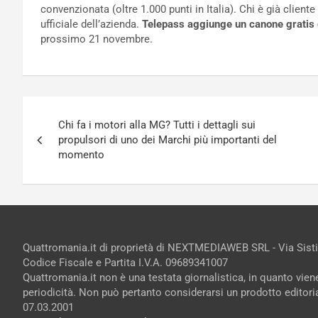
convenzionata (oltre 1.000 punti in Italia). Chi è già client
ufficiale dell’azienda.
Telepass aggiunge un canone gratis
prossimo 21 novembre.
Navigazione
Chi fa i motori alla MG? Tutti i dettagli sui
articoli
propulsori di uno dei Marchi più importanti del
momento
Quattromania.it di proprietà di NEXTMEDIAWEB SRL - Via Sist
Codice Fiscale e Partita I.V.A. 09689341007
Quattromania.it non è una testata giornalistica, in quanto vie
periodicità. Non può pertanto considerarsi un prodotto editorial
07.03.2001