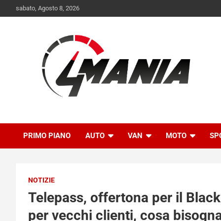
Skip
sabato, Agosto 8, 2026
to
content
Il mondo delle quattroruote senza più segreti
QuattroMania
PRIMO PIANO
AUTO
VAN
MOTO
SP
NOTIZIE
Telepass, offertona per il Black
per vecchi clienti, cosa bisogna