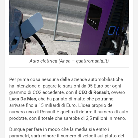
m
a
p
i
i
n
u
:
t
l
o
a
d
F
a
I
u
A
n
S
Auto elettrica (Ansa – quattromania.it)
S
m
U
e
Per prima cosa nessuna delle aziende automobilistiche
V
n
ha intenzione di pagare le sanzioni da 95 Euro per ogni
E
t
grammo di CO2 eccedente, con il
CEO di Renault
, ovvero
l
i
Luca De Meo
, che ha parlato di multe che potranno
e
s
arrivare fino a 15 miliardi di Euro. L’idea proprio del
t
c
numero uno di Renault è quella di ridurre il numero di auto
t
e
prodotte, con il totale che sarebbe di 2,5 milioni in meno.
r
l
i
a
Dunque per fare in modo che la media sia entro i
f
C
parametri, sarà minore il numero di veicoli sul piatto del