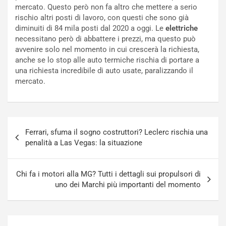
i
o
mercato. Questo però non fa altro che mettere a serio
c
r
rischio altri posti di lavoro, con questi che sono già
a
s
diminuiti di 84 mila posti dal 2020 a oggi. Le
elettriche
t
a
necessitano però di abbattere i prezzi, ma questo può
o
N
avvenire solo nel momento in cui crescerà la richiesta,
N
o
anche se lo stop alle auto termiche rischia di portare a
o
t
una richiesta incredibile di auto usate, paralizzando il
n
t
mercato.
P
u
l
r
u
n
g
a
Navigazione
-
a
Ferrari, sfuma il sogno costruttori? Leclerc rischia una
articoli
i
S
penalità a Las Vegas: la situazione
n
e
R
p
E
a
Chi fa i motori alla MG? Tutti i dettagli sui propulsori di
E
n
uno dei Marchi più importanti del momento
V
g
Agosto
Agosto
6,
5,
2026
2026