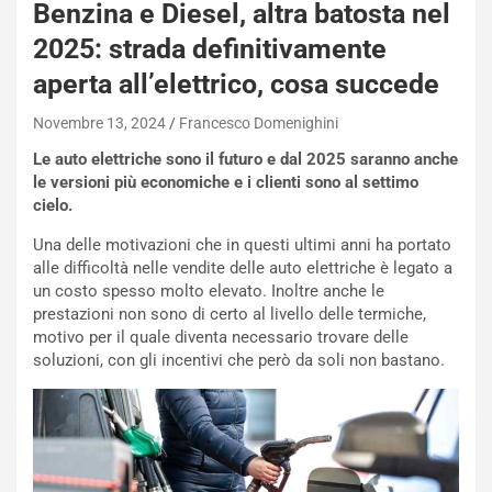
Benzina e Diesel, altra batosta nel
q
a
2025: strada definitivamente
i
aperta all’elettrico, cosa succede
e
-
Novembre 13, 2024
Francesco Domenighini
P
O
Le auto elettriche sono il futuro e dal 2025 saranno anche
W
le versioni più economiche e i clienti sono al settimo
E
cielo.
R
S
Una delle motivazioni che in questi ultimi anni ha portato
t
alle difficoltà nelle vendite delle auto elettriche è legato a
a
un costo spesso molto elevato. Inoltre anche le
b
prestazioni non sono di certo al livello delle termiche,
i
motivo per il quale diventa necessario trovare delle
l
soluzioni, con gli incentivi che però da soli non bastano.
i
s
c
e
u