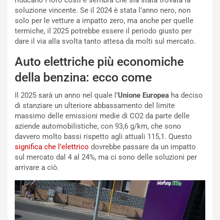
riducano i loro costi e sembra che sia stata trovata la
l
i
soluzione vincente. Se il 2024 è stata l’anno nero, non
V
P
solo per le vetture a impatto zero, ma anche per quelle
i
a
termiche, il 2025 potrebbe essere il periodo giusto per
a
r
dare il via alla svolta tanto attesa da molti sul mercato.
g
t
g
e
Auto elettriche più economiche
i
n
della benzina: ecco come
o
z
p
a
Il 2025 sarà un anno nel quale l’
Unione Europea
ha deciso
i
d
di stanziare un ulteriore abbassamento del limite
ù
e
massimo delle emissioni medie di CO2 da parte delle
L
l
aziende automobilistiche, con 93,6 g/km, che sono
u
G
davvero molto bassi rispetto agli attuali 115,1. Questo
n
P
significa che l’elettrico
dovrebbe passare da un impatto
g
d
sul mercato dal 4 al 24%, ma ci sono delle soluzioni per
o
e
arrivare a ciò.
m
l
a
B
i
a
C
h
o
r