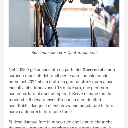
n
N
NOTIZIE
u
o
C
v
o
o
n
R
f
e
e
c
r
Benzina e diesel – Quattromania.it
o
m
r
a
d
t
Nel 2025 è già annunciato da parte del
Governo
che non
M
o
saranno stanziati dei fondi per le auto, considerando
o
l
come nel 2024 ci sia stato un grosso sforzo, con alcuni
n
’
incentivi che toccavano i 13 mila Euro, che però non
d
O
hanno portato ai risultati sperati. Serve dunque fare in
i
r
modo che il denaro investito possa dare risultati
a
a
accettabili, dunque i clienti dovranno acquistare la loro
l
r
nuova auto con le loro sole forze.
e
i
:
o
Si deve dunque fare in modo tale che le auto elettriche
I
d