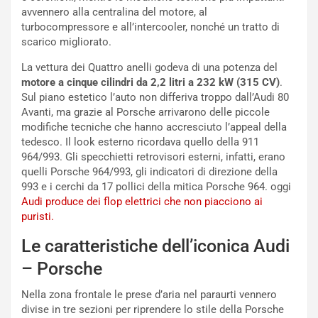
I
d
avvennero alla centralina del motore, al
l
i
turbocompressore e all’intercooler, nonché un tratto di
V
P
scarico migliorato.
i
a
a
r
La vettura dei Quattro anelli godeva di una potenza del
g
t
motore a cinque cilindri da 2,2 litri a 232 kW (315 CV)
.
g
e
Sul piano estetico l’auto non differiva troppo dall’Audi 80
i
n
Avanti, ma grazie al Porsche arrivarono delle piccole
o
z
modifiche tecniche che hanno accresciuto l’appeal della
p
a
tedesco. Il look esterno ricordava quello della 911
i
d
964/993. Gli specchietti retrovisori esterni, infatti, erano
ù
e
quelli Porsche 964/993, gli indicatori di direzione della
L
l
993 e i cerchi da 17 pollici della mitica Porsche 964. oggi
u
G
Audi produce dei flop elettrici che non piacciono ai
n
P
puristi.
g
d
o
e
Le caratteristiche dell’iconica Audi
m
l
– Porsche
a
B
i
a
Nella zona frontale le prese d’aria nel paraurti vennero
C
h
divise in tre sezioni per riprendere lo stile della Porsche
o
r