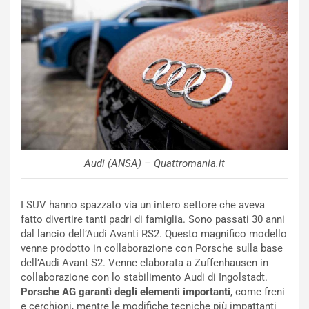
n
N
NOTIZIE
u
o
C
v
o
o
n
R
f
e
e
c
r
o
m
r
a
Audi (ANSA) – Quattromania.it
d
t
M
o
o
l
I SUV hanno spazzato via un intero settore che aveva
n
’
fatto divertire tanti padri di famiglia. Sono passati 30 anni
d
O
dal lancio dell’Audi Avanti RS2. Questo magnifico modello
i
r
venne prodotto in collaborazione con Porsche sulla base
a
a
dell’Audi Avant S2. Venne elaborata a Zuffenhausen in
l
r
collaborazione con lo stabilimento Audi di Ingolstadt.
e
i
Porsche AG garantì degli elementi importanti
, come freni
:
o
e cerchioni, mentre le modifiche tecniche più impattanti