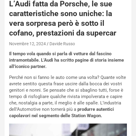
L’Audi fatta da Porsche, le sue
q
a
caratteristiche sono uniche: la
i
vera sorpresa però è sotto il
e
-
cofano, prestazioni da supercar
P
O
Novembre 12, 2024
Davide Russo
W
Il tempo vola quando si parla di vetture dal fascino
E
intramontabile. L’Audi ha scritto pagine di storia insieme
R
all’iconico partner.
S
t
Perché non si fanno le auto come una volta? Quante volte
a
avrete sentito questa frase uscire dalla bocca dei vostri
b
genitori e nonni. Se pensate che si sbaglino tutti, forse è
i
tempo di risfogliare qualche rivista impolverata e capire
l
che, nostalgia a parte, il meglio è alle spalle. L’industria
i
dell’Automotive non tornerà più a
produrre autentici
s
capolavori nel segmento delle Station Wagon.
c
e
u