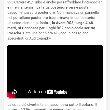
993 Carrera 4S/Turbo e anche per raffreddare l’intercooler
m
a
e i freni anteriori. La targa posteriore venne posta in
p
i
basso nel paraurti posteriore. Non mancava un pannello
i
n
nel portellone posteriore trasformava le luci posteriori in
u
:
un unico elemento. Inoltre,
la Avant RS2, lunga 4,48
t
l
metri, si riconosce per i loghi RS2 con piccole scritte
o
a
Porsche.
Date una occhiata al video in basso degli
d
F
specialisti di Auditography.
a
I
u
A
n
S
S
m
U
e
V
n
E
t
l
i
e
s
t
c
t
e
r
l
i
a
La cosa più divertente si nascondeva sotto il cofano. Il
f
C
motore 2,2 litri trasmetteva sensazioni uniche. Il