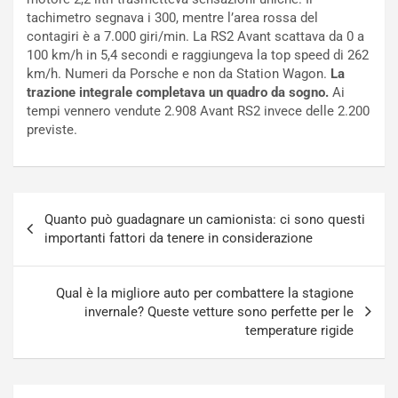
i
o
tachimetro segnava i 300, mentre l’area rossa del
c
r
contagiri è a 7.000 giri/min. La RS2 Avant scattava da 0 a
a
s
100 km/h in 5,4 secondi e raggiungeva la top speed di 262
t
a
km/h. Numeri da Porsche e non da Station Wagon.
La
o
N
trazione integrale completava un quadro da sogno.
Ai
N
o
tempi vennero vendute 2.908 Avant RS2 invece delle 2.200
o
t
previste.
n
t
P
u
l
r
u
n
Navigazione
g
a
Quanto può guadagnare un camionista: ci sono questi
articoli
-
a
importanti fattori da tenere in considerazione
i
S
n
e
R
p
Qual è la migliore auto per combattere la stagione
E
a
invernale? Queste vetture sono perfette per le
E
n
temperature rigide
V
g
Agosto
Agosto
6,
5,
2026
2026