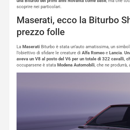
una Biturbo dei primi anni Novanta come base
, ma che to
scoprire nei particolari.
Maserati, ecco la Biturbo S
prezzo folle
La
Maserati
Biturbo è stata un’auto amatissima, un simbol
l’obiettivo di sfidare le creature di
Alfa Romeo
e
Lancia
.
Una
aveva un V8 al posto del V6 per un totale di 322 cavalli, 
occuparsene è stata
Modena Automobili
, che ne produrrà,