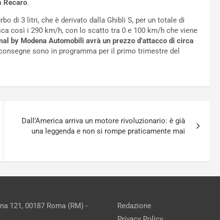
sa
Recaro
.
 di 3 litri, che è derivato dalla Ghibli S, per un totale di
ca così i 290 km/h, con lo scatto tra 0 e 100 km/h che viene
al by Modena Automobili avrà un prezzo d’attacco di circa
me consegne sono in programma per il primo trimestre del
Dall’America arriva un motore rivoluzionario: è già
una leggenda e non si rompe praticamente mai
ina 121, 00187 Roma (RM) -
Redazione
Privacy Policy