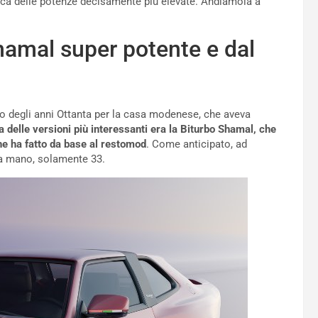
cca delle potenze decisamente più elevate. Andiamola a
hamal super potente e dal
o degli anni Ottanta per la casa modenese, che aveva
 delle versioni più interessanti era la Biturbo Shamal, che
che ha fatto da base al restomod
. Come anticipato, ad
 a mano, solamente 33.