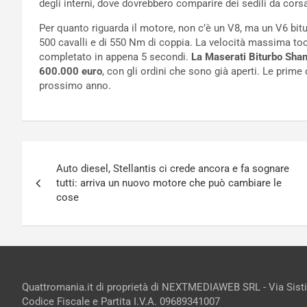
degli interni, dove dovrebbero comparire dei sedili da cor
Per quanto riguarda il motore, non c’è un V8, ma un V6 biturbo
500 cavalli e di 550 Nm di coppia. La velocità massima toc
completato in appena 5 secondi.
La Maserati Biturbo Sham
600.000 euro
, con gli ordini che sono già aperti. Le pri
prossimo anno.
Navigazione
Auto diesel, Stellantis ci crede ancora e fa sognare
articoli
tutti: arriva un nuovo motore che può cambiare le
cose
Quattromania.it di proprietà di NEXTMEDIAWEB SRL - Via Sist
Codice Fiscale e Partita I.V.A. 09689341007