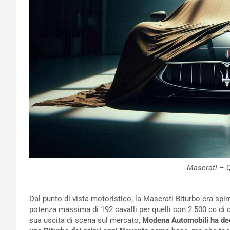
Maserati – Q
Dal punto di vista motoristico, la Maserati Biturbo era spi
potenza massima di 192 cavalli per quelli con 2.500 cc di cil
sua uscita di scena sul mercato,
Modena Automobili ha dec