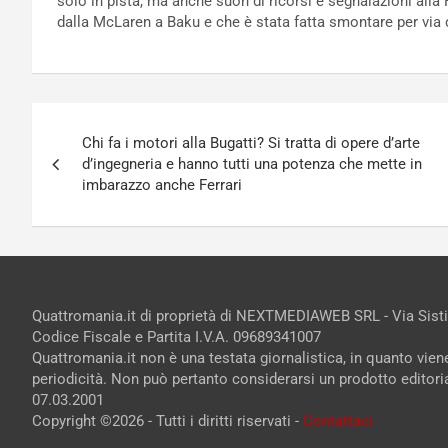
solo in pista, ma anche suon di ricorsi e segnalazioni all
dalla McLaren a Baku e che è stata fatta smontare per via 
Navigazione
Chi fa i motori alla Bugatti? Si tratta di opere d’arte
articoli
d’ingegneria e hanno tutti una potenza che mette in
imbarazzo anche Ferrari
Quattromania.it di proprietà di NEXTMEDIAWEB SRL - Via Sist
Codice Fiscale e Partita I.V.A. 09689341007
Quattromania.it non è una testata giornalistica, in quanto vie
periodicità. Non può pertanto considerarsi un prodotto editorial
07.03.2001
Copyright ©2026 - Tutti i diritti riservati -
Contattaci