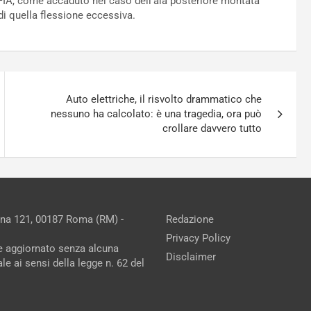
a FIA, come accaduto nel caso dell’ala posteriore montata
di quella flessione eccessiva.
Auto elettriche, il risvolto drammatico che
nessuno ha calcolato: è una tragedia, ora può
crollare davvero tutto
ina 121, 00187 Roma (RM) -
Redazione
Privacy Policy
ne aggiornato senza alcuna
Disclaimer
e ai sensi della legge n. 62 del