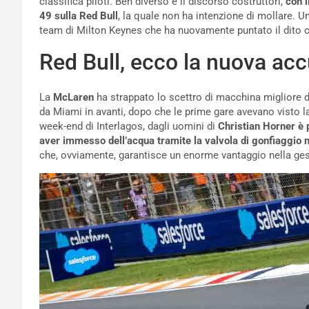
classifica piloti. Ben diverso è il discorso costruttori,
con i
49 sulla Red Bull
, la quale non ha intenzione di mollare. U
team di Milton Keynes che ha nuovamente puntato il dito con
Red Bull, ecco la nuova ac
La
McLaren
ha strappato lo scettro di macchina migliore 
da Miami in avanti, dopo che le prime gare avevano visto l
week-end di Interlagos, dagli uomini di
Christian Horner è 
aver immesso dell’acqua tramite la valvola di gonfiaggio
che, ovviamente, garantisce un enorme vantaggio nella ges