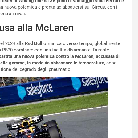
l team di Woking che ha 36 punti di vantaggio sulla Ferrari e
na nuova polemica è pronta ad abbattersi sul Circus, con il
tro i rivali.
cusa alla McLaren
del 2024 alla
Red Bull
ormai da diverso tempo, globalmente
a RB20 dominare con una facilità disarmante. Durante il
partita una nuova polemica contro la McLaren, accusata di
 nelle gomme, in modo da abbassare le temperature
, cosa
tione del degrado degli pneumatici.