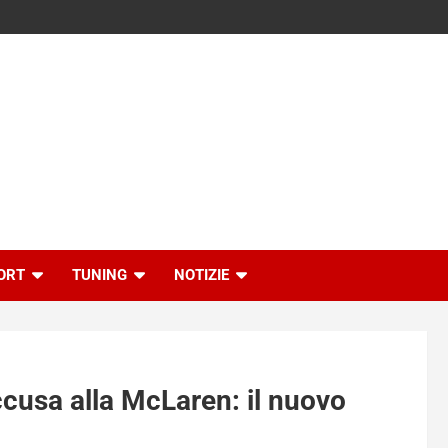
ORT
TUNING
NOTIZIE
ccusa alla McLaren: il nuovo