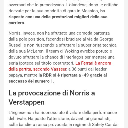
i
r
avversari che lo precedevano. L’olandese, dopo le critiche
a
a
ricevute per la sua condotta di gara in Messico
, ha
l
r
risposto con una delle prestazioni migliori della sua
e
i
carriera.
:
o
I
d
Norris, invece, non ha sfruttato una comoda partenza
l
i
dalla pole position, facendosi bruciare al via da George
V
P
Russell e non riuscendo a sfruttare la superiorità tecnica
i
a
della sua McLaren. Il team di Woking avrebbe potuto e
a
r
dovuto sfruttare la chance di Interlagos per mettere una
g
t
seria ipoteca sul titolo costruttori.
La Ferrari è ancora
g
e
della partita, secondo Vasseur
, a 36 punti dai leader
i
n
papaya, mentre
la RBR si è riportata a -49 grazie al
o
z
successo del numero 1.
p
a
La provocazione di Norris a
i
d
ù
e
Verstappen
L
l
u
G
L’inglese non ha riconosciuto il valore della performance
n
P
del rivale. Ha posto l’attenzione, davanti ai giornalisti,
g
d
sulla bandiera rossa provocata in regime di Safety Car da