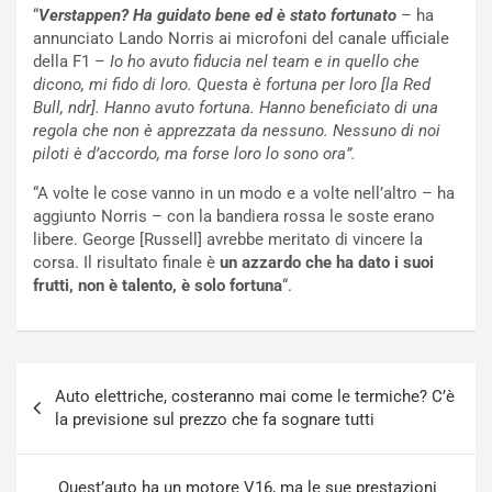
“
Verstappen? Ha guidato bene ed è stato fortunato
– ha
t
c
annunciato Lando Norris ai microfoni del canale ufficiale
t
e
della F1 –
Io ho avuto fiducia nel team e in quello che
r
l
dicono, mi fido di loro. Questa è fortuna per loro [la Red
i
a
Bull, ndr]. Hanno avuto fortuna. Hanno beneficiato di una
f
C
regola che non è apprezzata da nessuno. Nessuno di noi
i
o
piloti è d’accordo, ma forse loro lo sono ora”.
c
r
a
s
“A volte le cose vanno in un modo e a volte nell’altro – ha
t
a
aggiunto Norris – con la bandiera rossa le soste erano
o
N
libere. George [Russell] avrebbe meritato di vincere la
N
o
corsa. Il risultato finale è
un azzardo che ha dato i suoi
o
t
frutti, non è talento, è solo fortuna
“.
n
t
P
u
l
r
u
n
Navigazione
g
a
Auto elettriche, costeranno mai come le termiche? C’è
articoli
-
a
la previsione sul prezzo che fa sognare tutti
i
S
n
e
R
p
Quest’auto ha un motore V16, ma le sue prestazioni