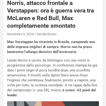
a
Norris, attacco frontale a
n
Verstappen: ora è guerra vera tra
Q
a
McLaren e Red Bull, Max
s
completamente smontato
h
q
Novembre 4, 2024
Davide Russo
a
i
Max Verstappen ha stravinto in Brasile, compiendo una
e
delle imprese migliori di sempre. Norris non ha preso
-
benissimo l’allungo decisivo dell’avversario.
P
O
Lando Norris è uscito da Interlagos con una visita in
W
programma dallo psicologo. In conferenza stampa ha già
E
dato i primi segni di poca lucidità dopo una sconfitta
R
amarissima. Il trionfo nella Sprint Race aveva illuso
S
l’inglese che sembrava, finalmente, pronto a riaprire, una
t
volta per tutte, la contesa mondiale. A tre tappe dalla fine
a
del campionato (+ una SR), invece,
è sceso -62 punti dal
b
leader.
i
l