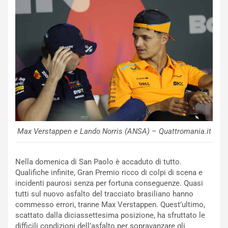
i
s
c
e
u
n
N
NOTIZIE
u
o
C
v
o
o
n
R
f
Max Verstappen e Lando Norris (ANSA) – Quattromania.it
e
e
c
r
o
m
Nella domenica di San Paolo è accaduto di tutto.
r
a
Qualifiche infinite, Gran Premio ricco di colpi di scena e
d
t
incidenti paurosi senza per fortuna conseguenze. Quasi
M
o
tutti sul nuovo asfalto del tracciato brasiliano hanno
o
l
commesso errori, tranne Max Verstappen. Quest’ultimo,
n
’
scattato dalla diciassettesima posizione, ha sfruttato le
d
O
difficili condizioni dell’asfalto per sopravanzare gli