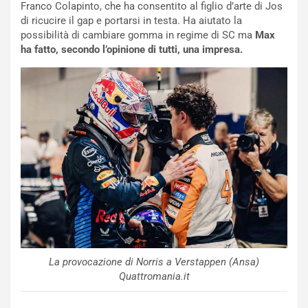
o
e
Franco Colapinto, che ha consentito al figlio d’arte di Jos
m
l
di ricucire il gap e portarsi in testa. Ha aiutato la
a
B
possibilità di cambiare gomma in regime di SC ma
Max
i
a
ha fatto, secondo l’opinione di tutti, una impresa.
C
h
o
r
m
a
p
i
i
n
u
:
t
l
o
a
d
F
a
I
u
A
n
S
S
m
U
e
V
n
La provocazione di Norris a Verstappen (Ansa)
E
t
Quattromania.it
l
i
e
s