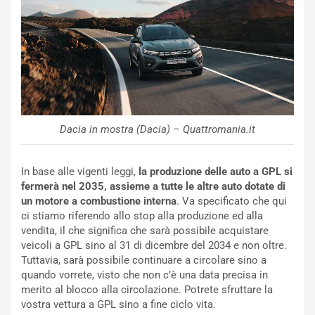
u
A
n
S
S
m
U
e
V
n
E
t
l
i
e
s
t
c
Dacia in mostra (Dacia) – Quattromania.it
t
e
r
l
i
a
In base alle vigenti leggi,
la produzione delle auto a GPL si
f
C
fermerà nel 2035, assieme a tutte le altre auto dotate di
i
o
un motore a combustione interna
. Va specificato che qui
c
r
ci stiamo riferendo allo stop alla produzione ed alla
a
s
vendita, il che significa che sarà possibile acquistare
t
a
veicoli a GPL sino al 31 di dicembre del 2034 e non oltre.
o
N
Tuttavia, sarà possibile continuare a circolare sino a
N
o
quando vorrete, visto che non c’è una data precisa in
o
t
merito al blocco alla circolazione. Potrete sfruttare la
n
t
vostra vettura a GPL sino a fine ciclo vita.
P
u