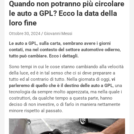
E
Quando non potranno più circolare
R
le auto a GPL? Ecco la data della
S
t
loro fine
a
b
Ottobre 30, 2024
Giovanni Messi
i
Le auto a GPL, sulla carta, sembrano avere i giorni
l
contati, ma nel contesto del settore automotive odierno,
i
tutto può cambiare. Ecco i dettagli.
s
c
Sono tempi in cui le cose stanno cambiando alla velocità
e
della luce, ed è in tal senso che ci si deve preparare a
u
tutto ed al contrario di tutto. Nella giornata di oggi,
vi
n
parleremo di quello che è il destino delle auto a GPL
, una
N
tecnologia da sempre molto apprezzata, ma nella quale i
NOTIZIE
u
costruttori, da qualche tempo a questa parte, hanno
o
C
deciso di non investire, o di farlo in maniera nettamente
v
o
minore rispetto al passato.
o
n
R
f
e
e
c
r