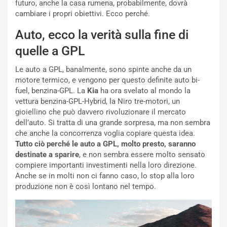
futuro, anche la casa rumena, probabilmente, dovrà
p
a
cambiare i propri obiettivi. Ecco perché.
i
d
ù
e
Auto, ecco la verità sulla fine di
L
l
u
G
quelle a GPL
n
P
g
d
Le auto a GPL, banalmente, sono spinte anche da un
o
e
motore termico, e vengono per questo definite auto bi-
m
l
fuel, benzina-GPL. La
Kia
ha ora svelato al mondo la
a
B
vettura benzina-GPL-Hybrid, la Niro tre-motori, un
i
a
gioiellino che può davvero rivoluzionare il mercato
C
h
dell’auto. Si tratta di una grande sorpresa, ma non sembra
o
r
che anche la concorrenza voglia copiare questa idea.
m
a
Tutto ciò perché le auto a GPL, molto presto, saranno
p
i
destinate a sparire
, e non sembra essere molto sensato
i
n
compiere importanti investimenti nella loro direzione.
u
:
Anche se in molti non ci fanno caso, lo stop alla loro
t
l
produzione non è così lontano nel tempo.
o
a
d
F
a
I