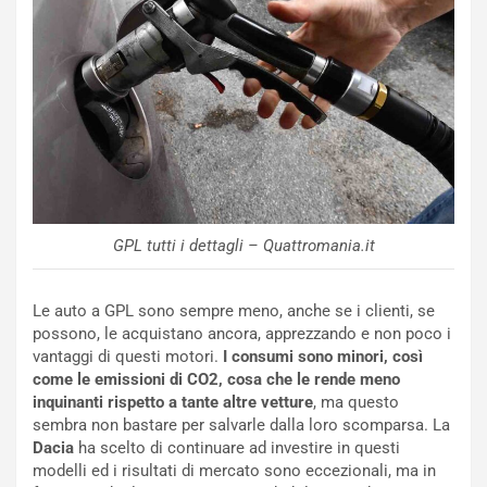
o
m
r
a
d
t
M
o
o
l
n
’
d
O
i
r
a
a
l
r
e
i
GPL tutti i dettagli – Quattromania.it
:
o
I
d
Le auto a GPL sono sempre meno, anche se i clienti, se
l
i
possono, le acquistano ancora, apprezzando e non poco i
V
P
vantaggi di questi motori.
I consumi sono minori, così
i
a
come le emissioni di CO2, cosa che le rende meno
a
r
inquinanti rispetto a tante altre vetture
, ma questo
g
t
sembra non bastare per salvarle dalla loro scomparsa. La
g
e
Dacia
ha scelto di continuare ad investire in questi
i
n
modelli ed i risultati di mercato sono eccezionali, ma in
o
z