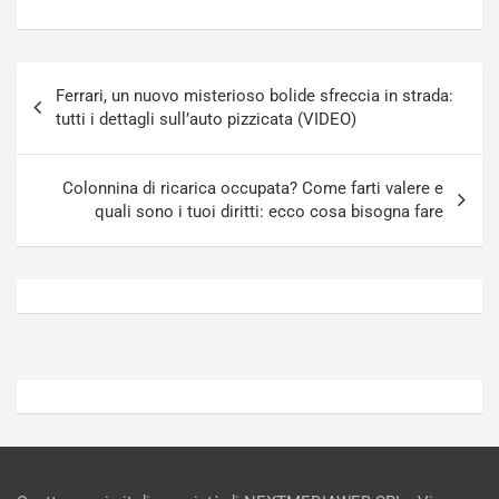
l
r
u
n
g
a
Navigazione
-
a
Ferrari, un nuovo misterioso bolide sfreccia in strada:
articoli
i
S
tutti i dettagli sull’auto pizzicata (VIDEO)
n
e
R
p
E
a
Colonnina di ricarica occupata? Come farti valere e
E
n
quali sono i tuoi diritti: ecco cosa bisogna fare
V
g
Agosto
Agosto
6,
5,
2026
2026
Admin
Admin