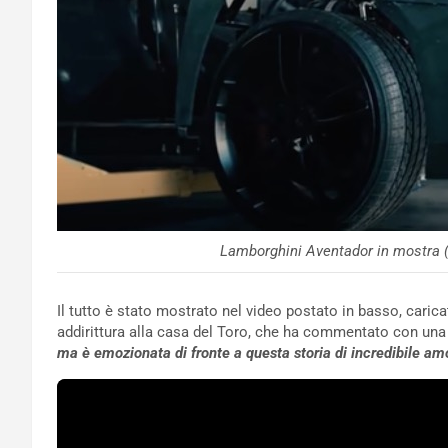
Lamborghini Aventador in mostra 
Il tutto è stato mostrato nel video postato in basso, caric
addirittura alla casa del Toro, che ha commentato con una 
ma è emozionata di fronte a questa storia di incredibile am