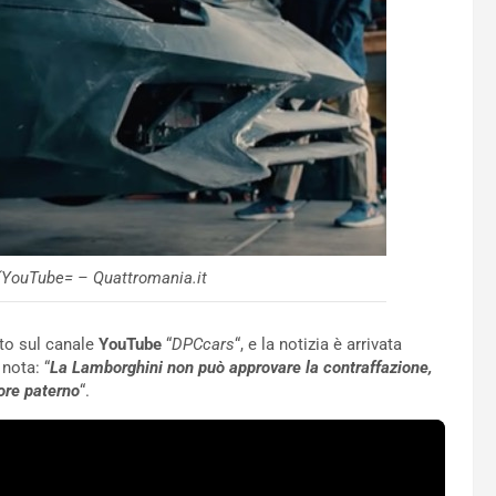
(YouTube= – Quattromania.it
ato sul canale
YouTube
“
DPCcars
“, e la notizia è arrivata
nota: “
La Lamborghini non può approvare la contraffazione,
ore paterno
“.