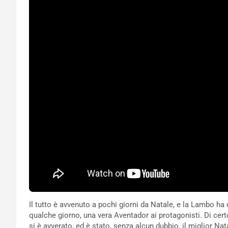
Il tutto è avvenuto a pochi giorni da Natale, e la Lambo h
qualche giorno, una vera Aventador ai protagonisti. Di certo
si è avverato, ed è stato, senza alcun dubbio, il miglior Nata