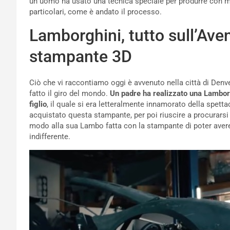
un uomo ha usato una tecnica speciale per produrre con met
particolari, come è andato il processo.
Lamborghini, tutto sull’Aven
stampante 3D
Ciò che vi raccontiamo oggi è avvenuto nella città di Denver
fatto il giro del mondo.
Un padre ha realizzato una Lambor
figlio
, il quale si era letteralmente innamorato della spet
acquistato questa stampante, per poi riuscire a procurars
modo alla sua Lambo fatta con la stampante di poter aver
indifferente.