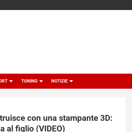
ORT
TUNING
NOTIZIE
ostruisce con una stampante 3D:
la al figlio (VIDEO)