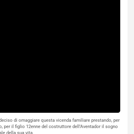
a deciso di omaggiare questa vicenda familiare prestando, per
, per il figlio 12enne del costruttore dell’Aventador il sogno
le della sua vita.