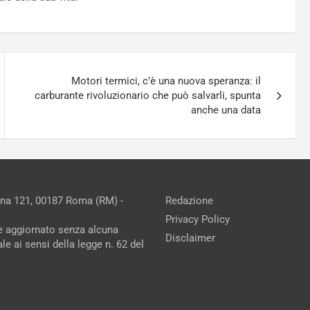
Motori termici, c’è una nuova speranza: il
carburante rivoluzionario che può salvarli, spunta
anche una data
ina 121, 00187 Roma (RM) -
Redazione
Privacy Policy
ne aggiornato senza alcuna
Disclaimer
e ai sensi della legge n. 62 del