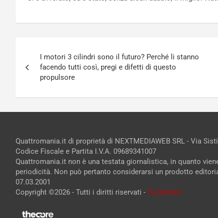
Navigazione
I motori 3 cilindri sono il futuro? Perché li stanno
articoli
facendo tutti così, pregi e difetti di questo
propulsore
Quattromania.it di proprietà di NEXTMEDIAWEB SRL - Via Sist
Codice Fiscale e Partita I.V.A. 09689341007
Quattromania.it non è una testata giornalistica, in quanto vie
periodicità. Non può pertanto considerarsi un prodotto editorial
07.03.2001
Copyright ©2026 - Tutti i diritti riservati -
Contattaci