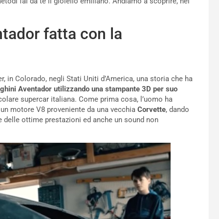
odi fai da te il gioiello emiliano. Andiamo a scoprire, nei
tador fatta con la
, in Colorado, negli Stati Uniti d’America, una storia che ha
ghini Aventador utilizzando una stampante
3D
per suo
tacolare supercar italiana. Come prima cosa, l’uomo ha
i un motore V8 proveniente da una vecchia
Corvette
, dando
e delle ottime prestazioni ed anche un sound non