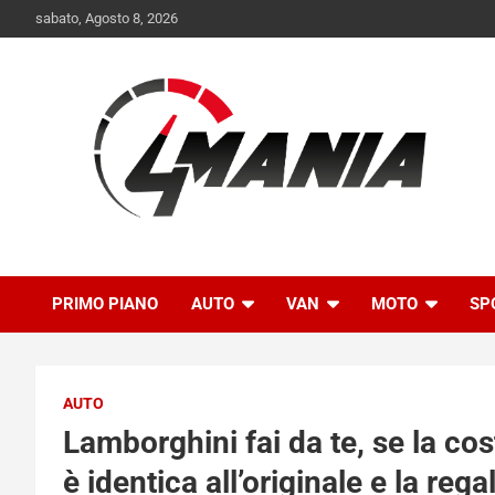
Skip
sabato, Agosto 8, 2026
to
content
Il mondo delle quattroruote senza più segreti
QuattroMania
PRIMO PIANO
AUTO
VAN
MOTO
SP
AUTO
Lamborghini fai da te, se la c
è identica all’originale e la rega