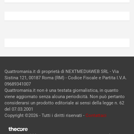
Agosto
Agosto
6,
5,
2026
2026
Admin
Admin
Quattromania.it di proprietà di NEXTMEDIAWEB SRL - Via
Sistina 121, 00187 Roma (RM) - Codice Fiscale e Partita I.V.A.
09689341007
Quattromania.it non è una testata giornalistica, in quanto
viene aggiornato senza alcuna periodicità. Non può pertanto
considerarsi un prodotto editoriale ai sensi della legge n. 62
del 07.03.2001
Copyright ©2026 - Tutti i diritti riservati -
Contattaci