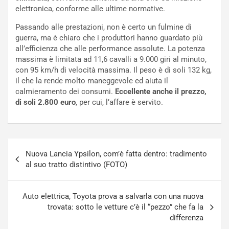
elettronica, conforme alle ultime normative.
i
a
f
C
Passando alle prestazioni, non è certo un fulmine di
i
o
guerra, ma è chiaro che i produttori hanno guardato più
c
r
all’efficienza che alle performance assolute. La potenza
a
s
massima è limitata ad 11,6 cavalli a 9.000 giri al minuto,
t
a
con 95 km/h di velocità massima. Il peso è di soli 132 kg,
o
N
il che la rende molto maneggevole ed aiuta il
N
o
calmieramento dei consumi.
Eccellente anche il prezzo,
o
t
di soli 2.800 euro
, per cui, l’affare è servito.
n
t
P
u
l
r
u
n
Navigazione
g
a
Nuova Lancia Ypsilon, com’è fatta dentro: tradimento
articoli
-
a
al suo tratto distintivo (FOTO)
i
S
n
e
R
p
Auto elettrica, Toyota prova a salvarla con una nuova
E
a
trovata: sotto le vetture c’è il “pezzo” che fa la
E
n
differenza
V
g