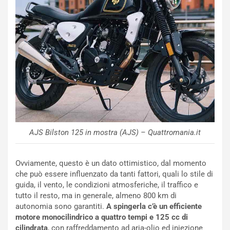
i
a
C
h
o
r
m
a
p
i
i
n
u
:
t
l
o
a
d
F
a
I
u
A
n
S
AJS Bilston 125 in mostra (AJS) – Quattromania.it
S
m
U
e
Ovviamente, questo è un dato ottimistico, dal momento
V
n
che può essere influenzato da tanti fattori, quali lo stile di
E
t
guida, il vento, le condizioni atmosferiche, il traffico e
l
i
tutto il resto, ma in generale, almeno 800 km di
e
s
autonomia sono garantiti.
A spingerla c’è un efficiente
t
c
motore monocilindrico a quattro tempi e 125 cc di
t
e
cilindrata
, con raffreddamento ad aria-olio ed iniezione
r
l