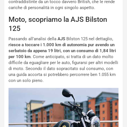
contraddistinte da un tocco davvero British, che le rende
e
i
cariche di personalità in ogni singolo aspetto.
:
o
I
d
Moto, scopriamo la AJS Bilston
l
i
125
V
P
i
a
Passando all’analisi della
AJS
Bilston 125 nel dettaglio,
a
r
riesce a toccare i 1.000 km di autonomia pur avendo un
g
t
serbatoio da appena 19 litri, con un consumo di 1,84 litri
g
e
per 100 km
. Come anticipato, si tratta di un dato molto
i
n
difficile da eguagliare per le auto, figurarsi per altri modelli
o
z
di moto. Secondo il dato sopracitato sul consumo, con
p
a
una guida accorta si potrebbero percorrere ben 1.055 km
i
d
con un solo pieno.
ù
e
L
l
u
G
n
P
g
d
o
e
m
l
a
B