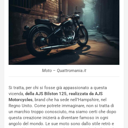
e
u
n
N
NOTIZIE
u
o
C
v
o
o
n
R
f
e
e
c
r
Moto – Quattromania.it
o
m
r
a
d
t
Si tratta, per chi si fosse già appassionato a questa
M
o
vicenda,
della AJS Bilston 125, realizzata da AJS
o
l
Motorcycles
, brand che ha sede nell’Hampshire, nel
n
’
Regno Unito. Come potrete immaginare, non si tratta di
d
O
un marchio troppo conosciuto, ma siamo certi che dopo
i
r
questa creazione inizierà a diventare famoso in ogni
a
a
angolo del mondo. Le sue moto sono dallo stile retrò e
l
r