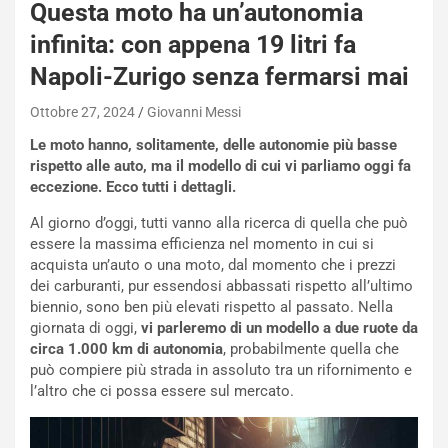
a
Questa moto ha un’autonomia
s
infinita: con appena 19 litri fa
h
q
Napoli-Zurigo senza fermarsi mai
a
i
Ottobre 27, 2024
Giovanni Messi
e
Le moto hanno, solitamente, delle autonomie più basse
-
rispetto alle auto, ma il modello di cui vi parliamo oggi fa
P
eccezione. Ecco tutti i dettagli.
O
W
Al giorno d’oggi, tutti vanno alla ricerca di quella che può
E
essere la massima efficienza nel momento in cui si
R
acquista un’auto o una moto, dal momento che i prezzi
S
dei carburanti, pur essendosi abbassati rispetto all’ultimo
t
biennio, sono ben più elevati rispetto al passato. Nella
a
giornata di oggi,
vi parleremo di un modello a due ruote da
b
circa 1.000 km di autonomia
, probabilmente quella che
i
può compiere più strada in assoluto tra un rifornimento e
l
l’altro che ci possa essere sul mercato.
i
s
c