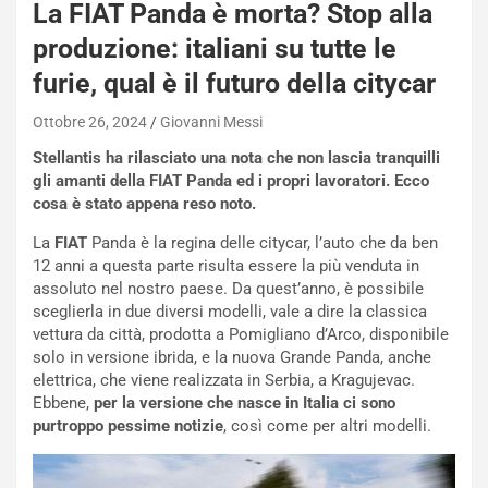
La FIAT Panda è morta? Stop alla
P
O
produzione: italiani su tutte le
W
furie, qual è il futuro della citycar
E
R
Ottobre 26, 2024
Giovanni Messi
S
t
Stellantis ha rilasciato una nota che non lascia tranquilli
a
gli amanti della FIAT Panda ed i propri lavoratori. Ecco
b
cosa è stato appena reso noto.
i
La
FIAT
Panda è la regina delle citycar, l’auto che da ben
l
12 anni a questa parte risulta essere la più venduta in
i
assoluto nel nostro paese. Da quest’anno, è possibile
s
sceglierla in due diversi modelli, vale a dire la classica
c
vettura da città, prodotta a Pomigliano d’Arco, disponibile
e
solo in versione ibrida, e la nuova Grande Panda, anche
u
elettrica, che viene realizzata in Serbia, a Kragujevac.
n
Ebbene,
per la versione che nasce in Italia ci sono
N
purtroppo pessime notizie
, così come per altri modelli.
NOTIZIE
u
o
C
v
o