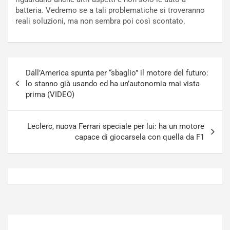
N
o
batteria. Vedremo se a tali problematiche si troveranno
o
t
reali soluzioni, ma non sembra poi così scontato.
n
t
P
u
l
r
u
n
Navigazione
g
a
Dall’America spunta per “sbaglio” il motore del futuro:
articoli
-
a
lo stanno già usando ed ha un’autonomia mai vista
i
S
prima (VIDEO)
n
e
R
p
E
a
Leclerc, nuova Ferrari speciale per lui: ha un motore
E
n
capace di giocarsela con quella da F1
V
g
Agosto
Agosto
6,
5,
2026
2026
Admin
Admin