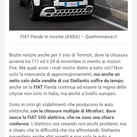
o
a
d
F
a
I
u
A
n
S
S
m
FIAT Panda in mostra (ANSA) – Quattromania.it
U
e
V
n
Brutte notizie anche per il sito di Termoli, dove la chiusura
E
t
avverrà tra l’11 ed il 24 di novembre in merito ai motori
l
i
Fire. Ma quali sono i reali motivi dietro a tutto ciò? Non
e
s
solo la mancanza di approvvigionamenti,
ma anche un
t
c
netto calo delle vendite di cui Stellantis soffre da tempo
,
t
e
anche se la
FIAT
Panda continua ad essere la regina delle
r
l
citycar non solo in Italia, ma anche a livello europeo.
i
a
f
C
Sono in crisi gli stabilimenti che producono le auto
i
o
elettriche,
con le chiusure multiple di Mirafiori, dove
c
r
nasce la FIAT 500 elettrica, che ne sono una chiara
a
s
conferma
. L’elettrico sta creando non pochi problemi, ma
t
a
è chiaro che le difficoltà che sta affrontando Stellantis
o
N
riguardano anche altri aspetti e non solo le auto a