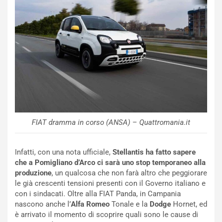
o
n
R
f
e
e
c
r
o
m
r
a
d
t
M
o
o
l
n
’
d
O
i
r
FIAT dramma in corso (ANSA) – Quattromania.it
a
a
l
r
e
i
Infatti, con una nota ufficiale,
Stellantis ha fatto sapere
:
o
che a Pomigliano d’Arco ci sarà uno stop temporaneo alla
I
d
produzione
, un qualcosa che non farà altro che peggiorare
l
i
le già crescenti tensioni presenti con il Governo italiano e
V
P
con i sindacati. Oltre alla FIAT Panda, in Campania
i
a
nascono anche l’
Alfa Romeo
Tonale e la
Dodge
Hornet, ed
a
r
è arrivato il momento di scoprire quali sono le cause di