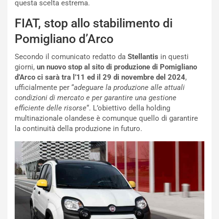
g
t
questa scelta estrema.
g
e
i
n
FIAT, stop allo stabilimento di
o
z
Pomigliano d’Arco
p
a
i
d
Secondo il comunicato redatto da
Stellantis
in questi
ù
e
giorni,
un nuovo stop al sito di produzione di Pomigliano
L
l
d’Arco ci sarà tra l’11 ed il 29 di novembre del 2024
,
u
G
ufficialmente per “
adeguare la produzione alle attuali
n
P
condizioni di mercato e per garantire una gestione
g
d
efficiente delle risorse
“. L’obiettivo della holding
o
e
multinazionale olandese è comunque quello di garantire
m
l
la continuità della produzione in futuro.
a
B
i
a
C
h
o
r
m
a
p
i
i
n
u
:
t
l