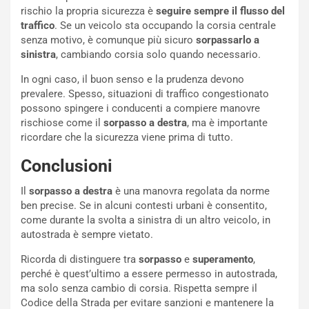
d
F
rischio la propria sicurezza è
seguire sempre il flusso del
a
I
traffico
. Se un veicolo sta occupando la corsia centrale
u
A
senza motivo, è comunque più sicuro
sorpassarlo a
n
S
sinistra
, cambiando corsia solo quando necessario.
S
m
U
e
In ogni caso, il buon senso e la prudenza devono
V
n
prevalere. Spesso, situazioni di traffico congestionato
E
t
possono spingere i conducenti a compiere manovre
l
i
rischiose come il
sorpasso a destra
, ma è importante
e
s
ricordare che la sicurezza viene prima di tutto.
t
c
Conclusioni
t
e
r
l
Il
sorpasso a destra
è una manovra regolata da norme
i
a
ben precise. Se in alcuni contesti urbani è consentito,
f
C
come durante la svolta a sinistra di un altro veicolo, in
i
o
autostrada è sempre vietato.
c
r
a
s
Ricorda di distinguere tra
sorpasso
e
superamento
,
t
a
perché è quest’ultimo a essere permesso in autostrada,
o
N
ma solo senza cambio di corsia. Rispetta sempre il
N
o
Codice della Strada per evitare sanzioni e mantenere la