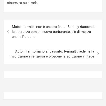
o
t
sicurezza su strada.
n
t
P
u
l
r
u
n
Navigazione
g
a
Motori termici, non è ancora finita: Bentley riaccende
articoli
-
a
la speranza con un nuovo carburante, c’è di mezzo
i
S
anche Porsche
n
e
R
p
E
a
Auto, i fari tornano al passato: Renault crede nella
E
n
rivoluzione silenziosa e propone la soluzione vintage
V
g
Agosto
Agosto
6,
5,
2026
2026
Admin
Admin