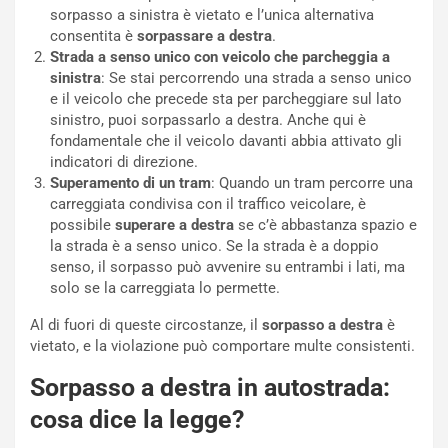
O
sorpasso a sinistra è vietato e l’unica alternativa
W
consentita è
sorpassare a destra
.
E
Strada a senso unico con veicolo che parcheggia a
R
sinistra
: Se stai percorrendo una strada a senso unico
S
e il veicolo che precede sta per parcheggiare sul lato
t
sinistro, puoi sorpassarlo a destra. Anche qui è
a
fondamentale che il veicolo davanti abbia attivato gli
b
indicatori di direzione.
i
Superamento di un tram
: Quando un tram percorre una
l
carreggiata condivisa con il traffico veicolare, è
i
possibile
superare a destra
se c’è abbastanza spazio e
s
la strada è a senso unico. Se la strada è a doppio
c
senso, il sorpasso può avvenire su entrambi i lati, ma
e
solo se la carreggiata lo permette.
u
n
Al di fuori di queste circostanze, il
sorpasso a destra
è
N
vietato, e la violazione può comportare multe consistenti.
NOTIZIE
u
Sorpasso a destra in autostrada:
o
C
v
o
cosa dice la legge?
o
n