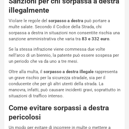
Sanzioni per chi sorpassa a destra
i
n
illegalmente
o
z
p
a
Violare le regole del
sorpasso a destra
può portare a
i
d
multe salate. Secondo il Codice della Strada, chi
ù
e
sorpassa a destra in situazioni non consentite rischia una
L
l
sanzione amministrativa che varia tra
83 e 332 euro
.
u
G
n
P
Se la stessa infrazione viene commessa due volte
g
d
nell’arco di un biennio, la patente può essere sospesa per
o
e
un periodo che va da uno a tre mesi.
m
l
a
B
Oltre alla multa, il
sorpasso a destra illegale
rappresenta
i
a
un grave rischio per la sicurezza stradale, sia per il
C
h
conducente che per gli altri utenti della strada. La
o
r
manovra, infatti, può causare incidenti gravi, soprattutto in
m
a
situazioni di traffico intenso.
p
i
Come evitare sorpassi a destra
i
n
u
:
pericolosi
t
l
o
a
Un modo per evitare di incorrere in multe o mettere a