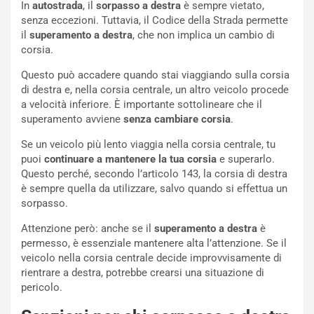
R
f
In
autostrada
, il
sorpasso a destra
è sempre vietato,
e
e
senza eccezioni. Tuttavia, il Codice della Strada permette
c
r
il
superamento a destra
, che non implica un cambio di
o
m
corsia.
r
a
d
t
Questo può accadere quando stai viaggiando sulla corsia
M
o
di destra e, nella corsia centrale, un altro veicolo procede
o
l
a velocità inferiore. È importante sottolineare che il
n
’
superamento avviene
senza cambiare corsia
.
d
O
Se un veicolo più lento viaggia nella corsia centrale, tu
i
r
puoi
continuare a mantenere la tua corsia
e superarlo.
a
a
Questo perché, secondo l’articolo 143, la corsia di destra
l
r
è sempre quella da utilizzare, salvo quando si effettua un
e
i
sorpasso.
:
o
I
d
Attenzione però: anche se il
superamento a destra
è
l
i
permesso, è essenziale mantenere alta l’attenzione. Se il
V
P
veicolo nella corsia centrale decide improvvisamente di
i
a
rientrare a destra, potrebbe crearsi una situazione di
a
r
pericolo.
g
t
g
e