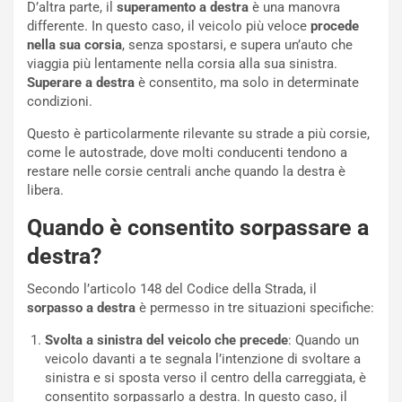
D’altra parte, il
superamento a destra
è una manovra
differente. In questo caso, il veicolo più veloce
procede
nella sua corsia
, senza spostarsi, e supera un’auto che
viaggia più lentamente nella corsia alla sua sinistra.
Superare a destra
è consentito, ma solo in determinate
NOTIZIE
condizioni.
N
i
Questo è particolarmente rilevante su strade a più corsie,
s
come le autostrade, dove molti conducenti tendono a
s
restare nelle corsie centrali anche quando la destra è
a
libera.
n
Q
Quando è consentito sorpassare a
a
destra?
s
h
Secondo l’articolo 148 del Codice della Strada, il
q
sorpasso a destra
è permesso in tre situazioni specifiche:
a
i
Svolta a sinistra del veicolo che precede
: Quando un
e
veicolo davanti a te segnala l’intenzione di svoltare a
-
sinistra e si sposta verso il centro della carreggiata, è
P
consentito sorpassarlo a destra. In questo caso, il