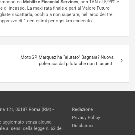
promosso da
Mobilize Financial Services
, con TAN al 5,99% e
e di incasso. La maxi rata finale è pari al Valore Futuro
liate riscattarla, occhio a non superare, nell’arco dei tre
vrapprezzo di 1 centesimi per ogni km ecceduto.
MotoGP, Marquez ha “aiutato” Bagnaia? Nuova
polemica dal pilota che non ti aspetti
ina 121, 00187 Roma (RM) -
Redazione
Privacy Policy
ne aggiornato senza alcuna
Disclaimer
e ai sensi della legge n. 62 del