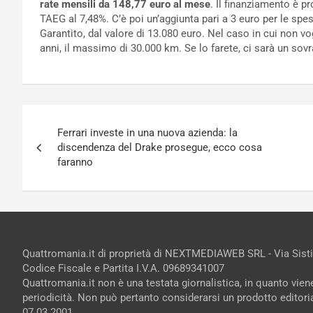
rate mensili da 148,77 euro al mese
. Il finanziamento è 
TAEG al 7,48%. C’è poi un’aggiunta pari a 3 euro per le spes
Garantito, dal valore di 13.080 euro. Nel caso in cui non vog
anni, il massimo di 30.000 km. Se lo farete, ci sarà un so
Navigazione
Ferrari investe in una nuova azienda: la
articoli
discendenza del Drake prosegue, ecco cosa
faranno
Quattromania.it di proprietà di NEXTMEDIAWEB SRL - Via Sist
Codice Fiscale e Partita I.V.A. 09689341007
Quattromania.it non è una testata giornalistica, in quanto vie
periodicità. Non può pertanto considerarsi un prodotto editorial
07.03.2001