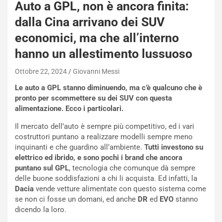
Auto a GPL, non è ancora finita:
O
W
dalla Cina arrivano dei SUV
E
economici, ma che all’interno
R
S
hanno un allestimento lussuoso
t
a
Ottobre 22, 2024
Giovanni Messi
b
Le auto a GPL stanno diminuendo, ma c’è qualcuno che è
i
pronto per scommettere su dei SUV con questa
l
alimentazione. Ecco i particolari.
i
s
Il mercato dell’auto è sempre più competitivo, ed i vari
c
costruttori puntano a realizzare modelli sempre meno
e
inquinanti e che guardino all’ambiente.
Tutti investono su
u
elettrico ed ibrido, e sono pochi i brand che ancora
n
puntano sul GPL
, tecnologia che comunque dà sempre
N
delle buone soddisfazioni a chi li acquista. Ed infatti, la
NOTIZIE
u
Dacia
vende vetture alimentate con questo sistema come
o
C
se non ci fosse un domani, ed anche
DR
ed
EVO
stanno
v
o
dicendo la loro.
o
n