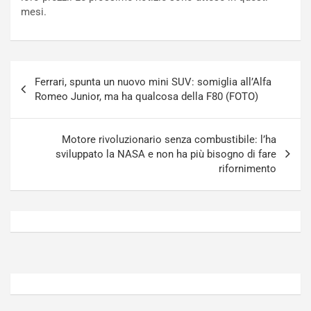
o
t
mesi.
n
t
P
u
l
r
u
n
Navigazione
g
a
Ferrari, spunta un nuovo mini SUV: somiglia all’Alfa
articoli
-
a
Romeo Junior, ma ha qualcosa della F80 (FOTO)
i
S
n
e
R
p
Motore rivoluzionario senza combustibile: l’ha
E
a
sviluppato la NASA e non ha più bisogno di fare
E
n
rifornimento
V
g
Agosto
Agosto
6,
5,
2026
2026
Admin
Admin