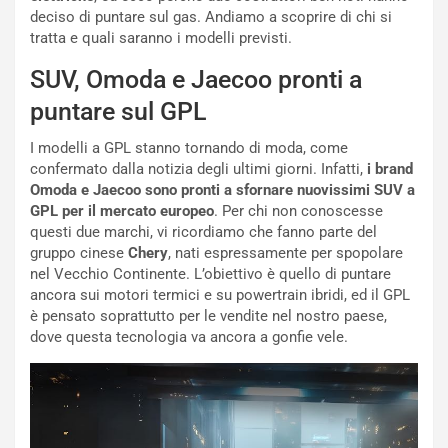
deciso di puntare sul gas. Andiamo a scoprire di chi si
i
n
tratta e quali saranno i modelli previsti.
o
z
p
a
SUV, Omoda e Jaecoo pronti a
i
d
ù
e
puntare sul GPL
L
l
u
G
I modelli a GPL stanno tornando di moda, come
n
P
confermato dalla notizia degli ultimi giorni. Infatti,
i brand
g
d
Omoda e Jaecoo sono pronti a sfornare nuovissimi SUV a
o
e
GPL per il mercato europeo
. Per chi non conoscesse
m
l
questi due marchi, vi ricordiamo che fanno parte del
a
B
gruppo cinese
Chery
, nati espressamente per spopolare
i
a
nel Vecchio Continente. L’obiettivo è quello di puntare
C
h
ancora sui motori termici e su powertrain ibridi, ed il GPL
o
r
è pensato soprattutto per le vendite nel nostro paese,
m
a
dove questa tecnologia va ancora a gonfie vele.
p
i
i
n
u
:
t
l
o
a