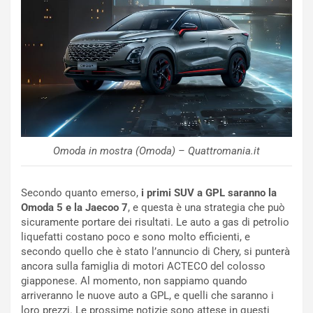
d
F
a
I
u
A
n
S
S
m
U
e
V
n
E
t
l
i
e
s
Omoda in mostra (Omoda) – Quattromania.it
t
c
t
e
r
l
Secondo quanto emerso,
i primi SUV a GPL saranno la
i
a
Omoda 5 e la Jaecoo 7
, e questa è una strategia che può
f
C
sicuramente portare dei risultati. Le auto a gas di petrolio
i
o
liquefatti costano poco e sono molto efficienti, e
c
r
secondo quello che è stato l’annuncio di Chery, si punterà
a
s
ancora sulla famiglia di motori ACTECO del colosso
t
a
giapponese. Al momento, non sappiamo quando
o
N
arriveranno le nuove auto a GPL, e quelli che saranno i
N
o
loro prezzi. Le prossime notizie sono attese in questi