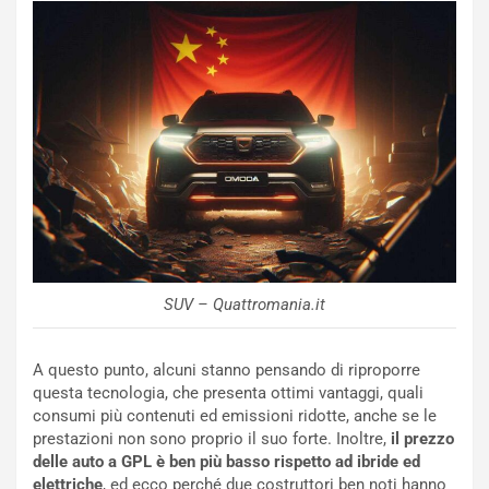
R
f
e
e
c
r
o
m
r
a
d
t
M
o
o
l
n
’
d
O
i
r
a
a
l
r
e
i
SUV – Quattromania.it
:
o
I
d
A questo punto, alcuni stanno pensando di riproporre
l
i
questa tecnologia, che presenta ottimi vantaggi, quali
V
P
consumi più contenuti ed emissioni ridotte, anche se le
i
a
prestazioni non sono proprio il suo forte. Inoltre,
il prezzo
a
r
delle auto a GPL è ben più basso rispetto ad ibride ed
g
t
elettriche
, ed ecco perché due costruttori ben noti hanno
g
e