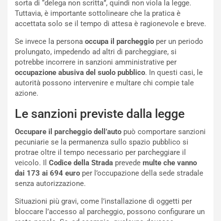
sorta di “delega non scritta”, quindi non viola la legge.
e
Tuttavia, è importante sottolineare che la pratica è
u
accettata solo se il tempo di attesa è ragionevole e breve.
n
N
Se invece la persona
occupa il parcheggio
per un periodo
NOTIZIE
u
prolungato, impedendo ad altri di parcheggiare, si
o
C
potrebbe incorrere in sanzioni amministrative per
v
o
occupazione abusiva del suolo pubblico
. In questi casi, le
o
n
autorità possono intervenire e multare chi compie tale
R
f
azione.
e
e
Le sanzioni previste dalla legge
c
r
o
m
Occupare il parcheggio dell’auto
può comportare sanzioni
r
a
pecuniarie se la permanenza sullo spazio pubblico si
d
t
protrae oltre il tempo necessario per parcheggiare il
M
o
veicolo. Il
Codice della Strada
prevede
multe che vanno
o
l
dai 173 ai 694 euro
per l’occupazione della sede stradale
n
’
senza autorizzazione.
d
O
i
r
Situazioni più gravi, come l’installazione di oggetti per
a
a
bloccare l’accesso al parcheggio, possono configurare un
l
r