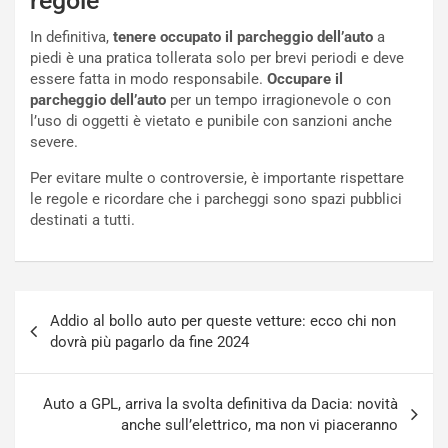
regole
i
a
In definitiva,
tenere occupato il parcheggio dell’auto
a
f
C
piedi è una pratica tollerata solo per brevi periodi e deve
i
o
essere fatta in modo responsabile.
Occupare il
c
r
parcheggio dell’auto
per un tempo irragionevole o con
a
s
l’uso di oggetti è vietato e punibile con sanzioni anche
t
a
severe.
o
N
N
o
Per evitare multe o controversie, è importante rispettare
o
t
le regole e ricordare che i parcheggi sono spazi pubblici
n
t
destinati a tutti.
P
u
l
r
u
n
g
a
Navigazione
-
a
Addio al bollo auto per queste vetture: ecco chi non
articoli
i
S
dovrà più pagarlo da fine 2024
n
e
R
p
E
a
Auto a GPL, arriva la svolta definitiva da Dacia: novità
E
n
anche sull’elettrico, ma non vi piaceranno
V
g