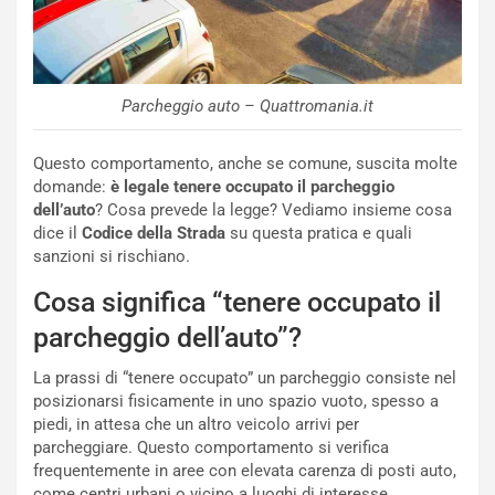
Parcheggio auto – Quattromania.it
Questo comportamento, anche se comune, suscita molte
domande:
è legale tenere occupato il parcheggio
dell’auto
? Cosa prevede la legge? Vediamo insieme cosa
dice il
Codice della Strada
su questa pratica e quali
sanzioni si rischiano.
Cosa significa “tenere occupato il
NOTIZIE
parcheggio dell’auto”?
N
i
La prassi di “tenere occupato” un parcheggio consiste nel
s
posizionarsi fisicamente in uno spazio vuoto, spesso a
s
piedi, in attesa che un altro veicolo arrivi per
a
parcheggiare. Questo comportamento si verifica
n
frequentemente in aree con elevata carenza di posti auto,
Q
come centri urbani o vicino a luoghi di interesse.