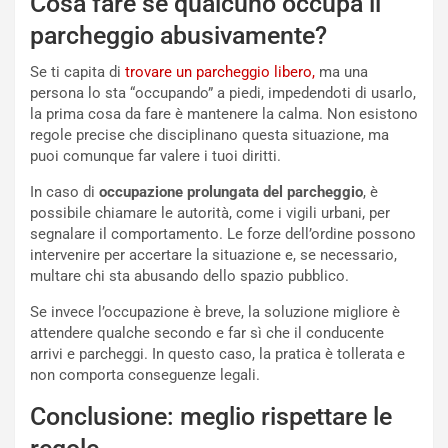
Cosa fare se qualcuno occupa il
i
a
C
h
parcheggio abusivamente?
o
r
m
a
Se ti capita di
trovare un parcheggio libero,
ma una
p
i
persona lo sta “occupando” a piedi, impedendoti di usarlo,
i
n
la prima cosa da fare è mantenere la calma. Non esistono
u
:
regole precise che disciplinano questa situazione, ma
t
l
puoi comunque far valere i tuoi diritti.
o
a
In caso di
occupazione prolungata del parcheggio
, è
d
F
possibile chiamare le autorità, come i vigili urbani, per
a
I
segnalare il comportamento. Le forze dell’ordine possono
u
A
intervenire per accertare la situazione e, se necessario,
n
S
multare chi sta abusando dello spazio pubblico.
S
m
U
e
Se invece l’occupazione è breve, la soluzione migliore è
V
n
attendere qualche secondo e far sì che il conducente
E
t
arrivi e parcheggi. In questo caso, la pratica è tollerata e
l
i
non comporta conseguenze legali.
e
s
t
c
Conclusione: meglio rispettare le
t
e
r
l