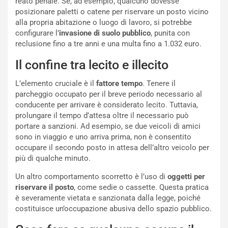
reato penale. Se, ad esempio, qualcuno dovesse
e
i
posizionare paletti o catene per riservare un posto vicino
:
o
alla propria abitazione o luogo di lavoro, si potrebbe
I
d
configurare l’
invasione di suolo pubblico
, punita con
l
i
reclusione fino a tre anni e una multa fino a 1.032 euro.
V
P
i
a
Il confine tra lecito e illecito
a
r
g
t
L’elemento cruciale è il
fattore tempo
. Tenere il
g
e
parcheggio occupato per il breve periodo necessario al
i
n
conducente per arrivare è considerato lecito. Tuttavia,
o
z
prolungare il tempo d’attesa oltre il necessario può
p
a
portare a sanzioni. Ad esempio, se due veicoli di amici
i
d
sono in viaggio e uno arriva prima, non è consentito
ù
e
occupare il secondo posto in attesa dell’altro veicolo per
L
l
più di qualche minuto.
u
G
n
P
Un altro comportamento scorretto è l’uso di
oggetti per
g
d
riservare il posto
, come sedie o cassette. Questa pratica
o
e
è severamente vietata e sanzionata dalla legge, poiché
m
l
costituisce un’occupazione abusiva dello spazio pubblico.
a
B