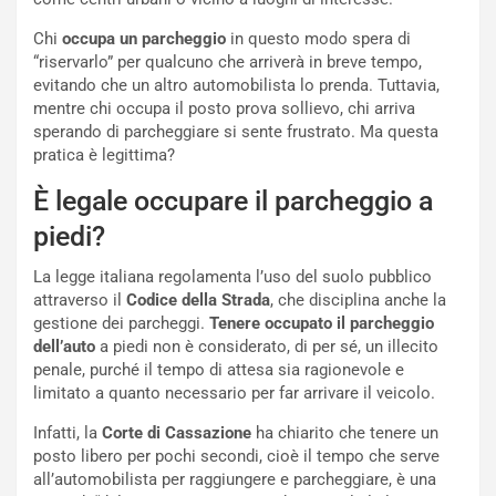
a
s
Chi
occupa un parcheggio
in questo modo spera di
h
“riservarlo” per qualcuno che arriverà in breve tempo,
q
evitando che un altro automobilista lo prenda. Tuttavia,
a
mentre chi occupa il posto prova sollievo, chi arriva
i
sperando di parcheggiare si sente frustrato. Ma questa
e
pratica è legittima?
-
P
È legale occupare il parcheggio a
O
piedi?
W
E
La legge italiana regolamenta l’uso del suolo pubblico
R
attraverso il
Codice della Strada
, che disciplina anche la
S
gestione dei parcheggi.
Tenere occupato il parcheggio
t
dell’auto
a piedi non è considerato, di per sé, un illecito
a
penale, purché il tempo di attesa sia ragionevole e
b
limitato a quanto necessario per far arrivare il veicolo.
i
l
Infatti, la
Corte di Cassazione
ha chiarito che tenere un
i
posto libero per pochi secondi, cioè il tempo che serve
s
all’automobilista per raggiungere e parcheggiare, è una
c