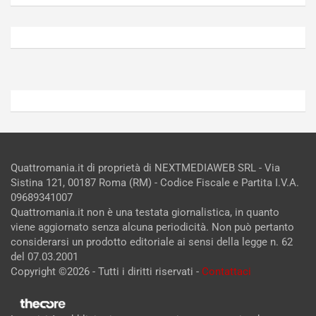
Agosto
Agosto
6,
5,
2026
2026
Admin
Admin
Quattromania.it di proprietà di NEXTMEDIAWEB SRL - Via
Sistina 121, 00187 Roma (RM) - Codice Fiscale e Partita I.V.A.
09689341007
Quattromania.it non è una testata giornalistica, in quanto
viene aggiornato senza alcuna periodicità. Non può pertanto
considerarsi un prodotto editoriale ai sensi della legge n. 62
del 07.03.2001
Copyright ©2026 - Tutti i diritti riservati -
Contattaci