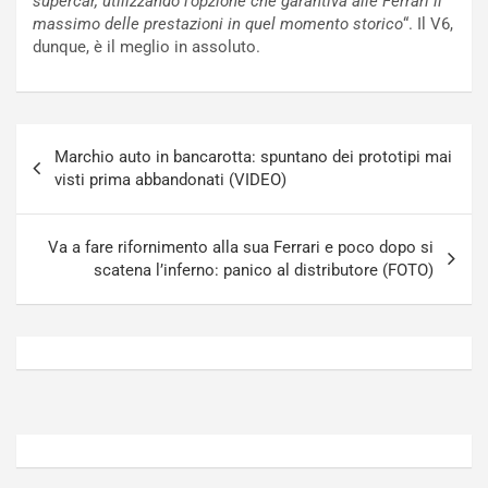
supercar, utilizzando l’opzione che garantiva alle Ferrari il
t
o
massimo delle prestazioni in quel momento storico
“. Il V6,
t
r
dunque, è il meglio in assoluto.
u
z
r
a
n
t
a
a
Navigazione
a
[
Marchio auto in bancarotta: spuntano dei prototipi mai
articoli
S
V
visti prima abbandonati (VIDEO)
e
I
p
D
a
E
Va a fare rifornimento alla sua Ferrari e poco dopo si
n
O
scatena l’inferno: panico al distributore (FOTO)
g
]
Agosto
Agosto
5,
4,
2026
2026
Admin
Admin