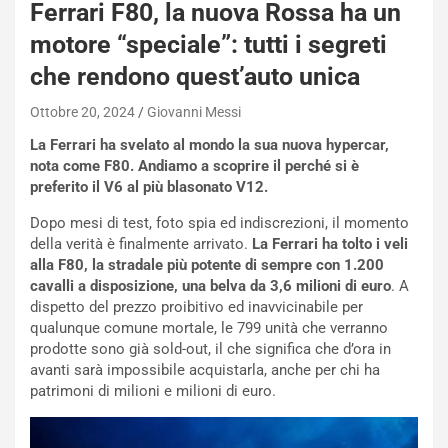
Ferrari F80, la nuova Rossa ha un
motore “speciale”: tutti i segreti
che rendono quest’auto unica
Ottobre 20, 2024
Giovanni Messi
La Ferrari ha svelato al mondo la sua nuova hypercar,
nota come F80. Andiamo a scoprire il perché si è
preferito il V6 al più blasonato V12.
Dopo mesi di test, foto spia ed indiscrezioni, il momento
della verità è finalmente arrivato.
La Ferrari ha tolto i veli
alla F80, la stradale più potente di sempre con 1.200
cavalli a disposizione, una belva da 3,6 milioni di euro
. A
dispetto del prezzo proibitivo ed inavvicinabile per
NOTIZIE
qualunque comune mortale, le 799 unità che verranno
P
prodotte sono già sold-out, il che significa che d’ora in
l
avanti sarà impossibile acquistarla, anche per chi ha
NOTIZIE
a
patrimoni di milioni e milioni di euro.
C
y
o
s
n
e