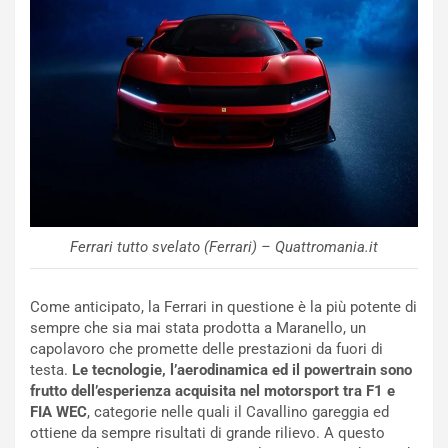
f
a
e
t
r
C
m
h
a
a
t
l
o
l
l
e
’
n
O
g
r
e
a
D
Ferrari tutto svelato (Ferrari) – Quattromania.it
r
D
i
F
o
o
Come anticipato, la Ferrari in questione è la più potente di
d
r
sempre che sia mai stata prodotta a Maranello, un
i
m
capolavoro che promette delle prestazioni da fuori di
P
u
testa.
Le tecnologie, l’aerodinamica ed il powertrain sono
a
l
frutto dell’esperienza acquisita nel motorsport tra F1 e
r
a
FIA WEC
, categorie nelle quali il Cavallino gareggia ed
t
1
ottiene da sempre risultati di grande rilievo. A questo