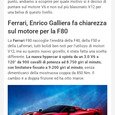
e
E
punto, andiamo a scoprire per quale motivo si è deciso di
n
d
puntare sul motore V6 e non sul più blasonato V12 per
z
i
una belva di questo livello.
a
t
Ferrari, Enrico Galliera fa chiarezza
d
i
e
o
sul motore per la F80
l
n
G
:
La
Ferrari
F80 raccoglie l’eredità della F40, della F50 e
P
U
della LaFerrari, tutti bolidi ben noti per l’utilizzo di motori
d
n
V12, ma su questo nuovo gioiello, è stata fatta una scelta
e
’
differente.
La nuova hypercar è spinta da un 3.0 V6 a
l
E
120° da 900 cavalli di potenza ad 8.750 giri al minuto,
B
s
con limitatore fissato a 9.200 giri al minuto
, senza
a
p
dimenticarci della mostruosa coppia da 850 Nm. Il
h
e
cambio è a doppia frizione ed ha otto marce.
r
r
a
i
i
e
n
n
:
z
l
a
a
d