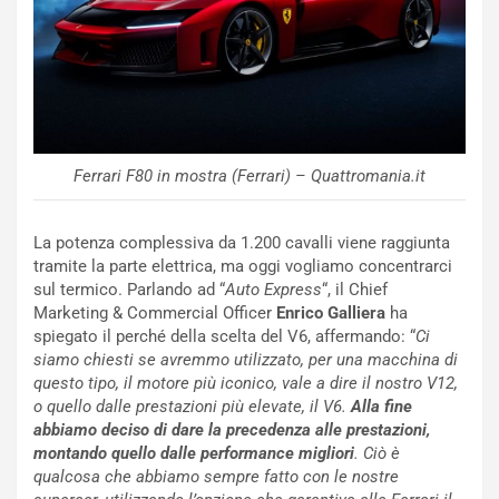
F
i
I
G
A
u
S
i
m
d
e
a
n
P
Ferrari F80 in mostra (Ferrari) – Quattromania.it
t
i
i
e
s
g
La potenza complessiva da 1.200 cavalli viene raggiunta
c
h
tramite la parte elettrica, ma oggi vogliamo concentrarci
e
e
sul termico. Parlando ad “
Auto Express
“, il Chief
l
v
Marketing & Commercial Officer
Enrico Galliera
ha
a
o
spiegato il perché della scelta del V6, affermando: “
Ci
C
l
siamo chiesti se avremmo utilizzato, per una macchina di
o
e
questo tipo, il motore più iconico, vale a dire il nostro V12,
r
e
o quello dalle prestazioni più elevate, il V6.
Alla fine
s
R
abbiamo deciso di dare la precedenza alle prestazioni,
a
i
montando quello dalle performance migliori
. Ciò è
N
n
qualcosa che abbiamo sempre fatto con le nostre
o
f