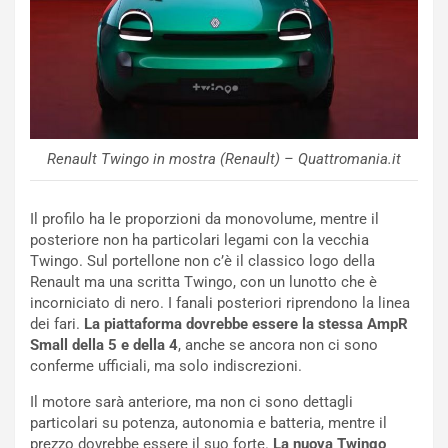
i
n
u
:
t
l
o
a
d
F
a
I
u
A
n
S
Renault Twingo in mostra (Renault) – Quattromania.it
S
m
U
e
Il profilo ha le proporzioni da monovolume, mentre il
V
n
posteriore non ha particolari legami con la vecchia
E
t
Twingo. Sul portellone non c’è il classico logo della
l
i
Renault ma una scritta Twingo, con un lunotto che è
e
s
incorniciato di nero. I fanali posteriori riprendono la linea
t
c
dei fari.
La piattaforma dovrebbe essere la stessa AmpR
t
e
Small della 5 e della 4
, anche se ancora non ci sono
r
l
conferme ufficiali, ma solo indiscrezioni.
i
a
f
C
Il motore sarà anteriore, ma non ci sono dettagli
i
o
particolari su potenza, autonomia e batteria, mentre il
c
r
prezzo dovrebbe essere il suo forte.
La nuova Twingo