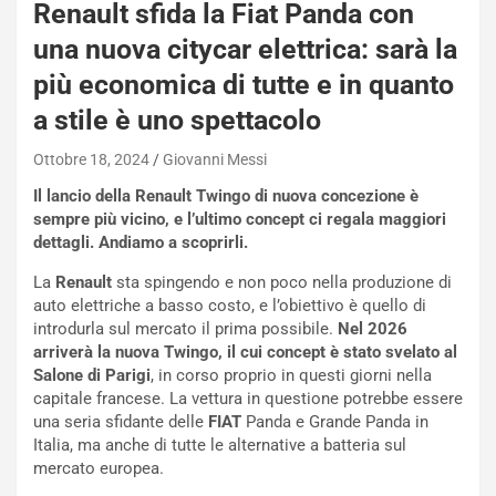
Renault sfida la Fiat Panda con
i
e
una nuova citycar elettrica: sarà la
-
più economica di tutte e in quanto
P
O
a stile è uno spettacolo
W
E
Ottobre 18, 2024
Giovanni Messi
R
Il lancio della Renault Twingo di nuova concezione è
S
sempre più vicino, e l’ultimo concept ci regala maggiori
t
dettagli. Andiamo a scoprirli.
a
b
La
Renault
sta spingendo e non poco nella produzione di
i
auto elettriche a basso costo, e l’obiettivo è quello di
l
introdurla sul mercato il prima possibile.
Nel 2026
i
arriverà la nuova Twingo, il cui concept è stato svelato al
s
Salone di Parigi
, in corso proprio in questi giorni nella
c
capitale francese. La vettura in questione potrebbe essere
e
una seria sfidante delle
FIAT
Panda e Grande Panda in
u
Italia, ma anche di tutte le alternative a batteria sul
n
mercato europea.
N