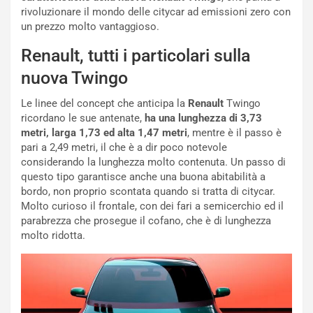
rivoluzionare il mondo delle citycar ad emissioni zero con
i
a
un prezzo molto vantaggioso.
a
r
g
t
Renault, tutti i particolari sulla
g
e
i
n
nuova Twingo
o
z
p
a
Le linee del concept che anticipa la
Renault
Twingo
i
d
ricordano le sue antenate,
ha una lunghezza di 3,73
ù
e
metri, larga 1,73 ed alta 1,47 metri
, mentre è il passo è
L
l
pari a 2,49 metri, il che è a dir poco notevole
u
G
considerando la lunghezza molto contenuta. Un passo di
n
P
questo tipo garantisce anche una buona abitabilità a
g
d
bordo, non proprio scontata quando si tratta di citycar.
o
e
Molto curioso il frontale, con dei fari a semicerchio ed il
m
l
parabrezza che prosegue il cofano, che è di lunghezza
a
B
molto ridotta.
i
a
C
h
o
r
m
a
p
i