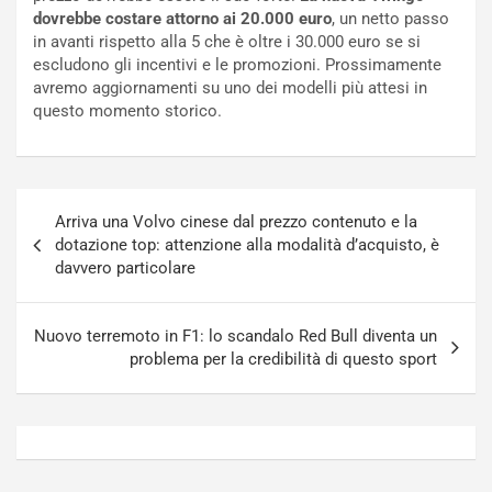
a
s
dovrebbe costare attorno ai 20.000 euro
, un netto passo
t
a
in avanti rispetto alla 5 che è oltre i 30.000 euro se si
o
N
escludono gli incentivi e le promozioni. Prossimamente
N
o
avremo aggiornamenti su uno dei modelli più attesi in
o
t
questo momento storico.
n
t
P
u
l
r
u
n
Navigazione
g
a
Arriva una Volvo cinese dal prezzo contenuto e la
articoli
-
a
dotazione top: attenzione alla modalità d’acquisto, è
i
S
davvero particolare
n
e
R
p
E
a
Nuovo terremoto in F1: lo scandalo Red Bull diventa un
E
n
problema per la credibilità di questo sport
V
g
Agosto
Agosto
6,
5,
2026
2026
Admin
Admin