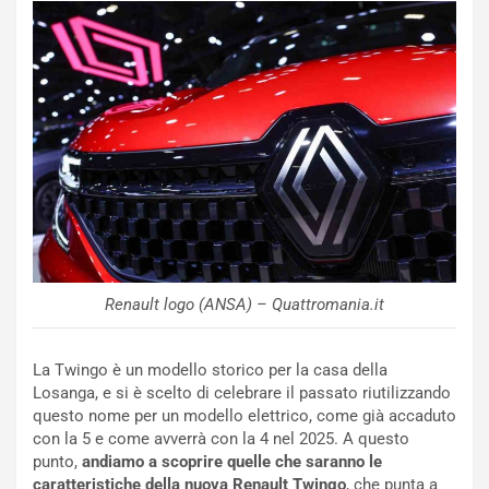
NOTIZIE
u
o
C
v
o
o
n
R
f
e
e
c
r
o
m
r
a
d
t
M
o
o
l
n
’
d
O
Renault logo (ANSA) – Quattromania.it
i
r
a
a
La Twingo è un modello storico per la casa della
l
r
Losanga, e si è scelto di celebrare il passato riutilizzando
e
i
questo nome per un modello elettrico, come già accaduto
:
o
con la 5 e come avverrà con la 4 nel 2025. A questo
I
d
punto,
andiamo a scoprire quelle che saranno le
l
i
caratteristiche della nuova Renault Twingo
, che punta a
V
P