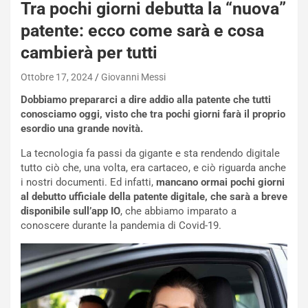
i
Tra pochi giorni debutta la “nuova”
e
patente: ecco come sarà e cosa
-
P
cambierà per tutti
O
W
Ottobre 17, 2024
Giovanni Messi
E
Dobbiamo prepararci a dire addio alla patente che tutti
R
conosciamo oggi, visto che tra pochi giorni farà il proprio
S
esordio una grande novità.
t
a
La tecnologia fa passi da gigante e sta rendendo digitale
b
tutto ciò che, una volta, era cartaceo, e ciò riguarda anche
i
i nostri documenti. Ed infatti,
mancano ormai pochi giorni
l
al debutto ufficiale della patente digitale, che sarà a breve
i
disponibile sull’app IO
, che abbiamo imparato a
s
conoscere durante la pandemia di Covid-19.
c
e
u
n
N
NOTIZIE
u