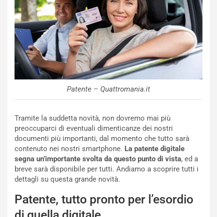
o
C
v
o
o
n
R
f
e
e
c
r
o
m
r
a
Patente – Quattromania.it
d
t
M
o
o
l
Tramite la suddetta novità, non dovremo mai più
n
’
preoccuparci di eventuali dimenticanze dei nostri
d
O
documenti più importanti, dal momento che tutto sarà
i
r
contenuto nei nostri smartphone.
La patente digitale
a
a
segna un’importante svolta da questo punto di vista
, ed a
l
r
breve sarà disponibile per tutti. Andiamo a scoprire tutti i
e
i
dettagli su questa grande novità.
:
o
I
d
Patente, tutto pronto per l’esordio
l
i
V
P
di quella digitale