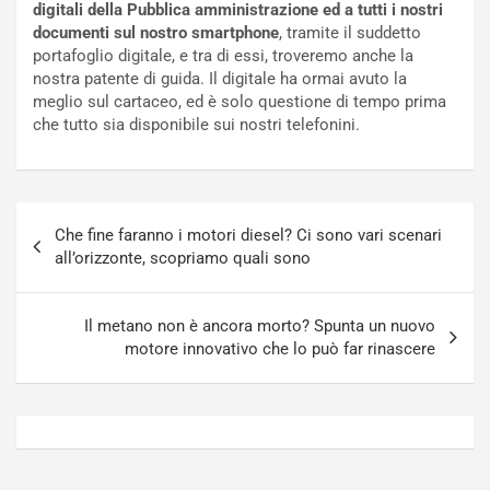
digitali della Pubblica amministrazione ed a tutti i nostri
t
a
documenti sul nostro smartphone
, tramite il suddetto
o
N
portafoglio digitale, e tra di essi, troveremo anche la
N
o
nostra patente di guida. Il digitale ha ormai avuto la
o
t
meglio sul cartaceo, ed è solo questione di tempo prima
n
t
che tutto sia disponibile sui nostri telefonini.
P
u
l
r
u
n
g
a
Navigazione
-
a
Che fine faranno i motori diesel? Ci sono vari scenari
articoli
i
S
all’orizzonte, scopriamo quali sono
n
e
R
p
E
a
Il metano non è ancora morto? Spunta un nuovo
E
n
motore innovativo che lo può far rinascere
V
g
Agosto
Agosto
6,
5,
2026
2026
Admin
Admin