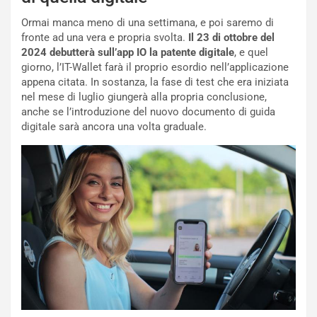
i
a
a
r
Ormai manca meno di una settimana, e poi saremo di
g
t
fronte ad una vera e propria svolta.
Il 23 di ottobre del
g
e
2024 debutterà sull’app IO la patente digitale
, e quel
i
n
giorno, l’IT-Wallet farà il proprio esordio nell’applicazione
o
z
appena citata. In sostanza, la fase di test che era iniziata
p
a
nel mese di luglio giungerà alla propria conclusione,
i
d
anche se l’introduzione del nuovo documento di guida
ù
e
digitale sarà ancora una volta graduale.
L
l
u
G
n
P
g
d
o
e
m
l
a
B
i
a
C
h
o
r
m
a
p
i