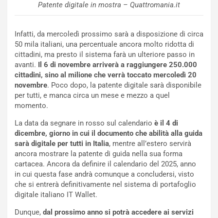
i
n
Patente digitale in mostra – Quattromania.it
u
:
t
l
o
a
Infatti, da mercoledì prossimo sarà a disposizione di circa
d
F
50 mila italiani, una percentuale ancora molto ridotta di
a
I
cittadini, ma presto il sistema farà un ulteriore passo in
u
A
avanti.
Il 6 di novembre arriverà a raggiungere 250.000
n
S
cittadini, sino al milione che verrà toccato mercoledì 20
S
m
novembre
. Poco dopo, la patente digitale sarà disponibile
U
e
per tutti, e manca circa un mese e mezzo a quel
V
n
momento.
E
t
La data da segnare in rosso sul calendario
è il 4 di
l
i
dicembre, giorno in cui il documento che abilità alla guida
e
s
sarà digitale per tutti in Italia
, mentre all’estero servirà
t
c
ancora mostrare la patente di guida nella sua forma
t
e
cartacea. Ancora da definire il calendario del 2025, anno
r
l
in cui questa fase andrà comunque a concludersi, visto
i
a
che si entrerà definitivamente nel sistema di portafoglio
f
C
digitale italiano IT Wallet.
i
o
c
r
Dunque,
dal prossimo anno si potrà accedere ai servizi
a
s